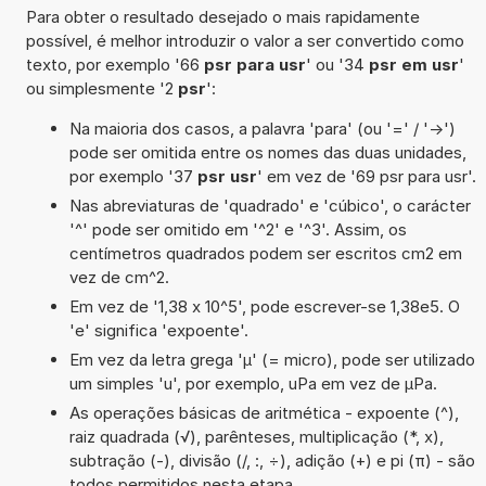
Para obter o resultado desejado o mais rapidamente
possível, é melhor introduzir o valor a ser convertido como
texto, por exemplo '66
psr para usr
' ou '34
psr em usr
'
ou simplesmente '2
psr
':
Na maioria dos casos, a palavra 'para' (ou '=' / '->')
pode ser omitida entre os nomes das duas unidades,
por exemplo '37
psr usr
' em vez de '69 psr para usr'.
Nas abreviaturas de 'quadrado' e 'cúbico', o carácter
'^' pode ser omitido em '^2' e '^3'. Assim, os
centímetros quadrados podem ser escritos cm2 em
vez de cm^2.
Em vez de '1,38 x 10^5', pode escrever-se 1,38e5. O
'e' significa 'expoente'.
Em vez da letra grega 'µ' (= micro), pode ser utilizado
um simples 'u', por exemplo, uPa em vez de µPa.
As operações básicas de aritmética - expoente (^),
raiz quadrada (√), parênteses, multiplicação (*, x),
subtração (-), divisão (/, :, ÷), adição (+) e pi (π) - são
todos permitidos nesta etapa