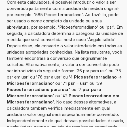
Com esta calculadora, é possível introduzir o valor a ser
convertido juntamente com a unidade de medida original;
por exemplo, '585 Picoesferorradiano'. Ao fazê-lo, pode
ser usado o nome completo da unidade ou a sua
abreviatura; por exemplo, 'Picoesferorradiano' ou 'psr'. Em
seguida, a calculadora determina a categoria da unidade de
medida que será convertida, neste caso 'Ângulo sólido'.
Depois disso, ela converte o valor introduzido em todas as
unidades apropriadas conhecidas. Na lista resultante, você
também encontrará a conversão que originalmente
solicitou. Alternativamente, o valor a ser convertido pode
ser introduzido da seguinte forma: '36 psr para usr' ou '75
psr em usr' ou '76 psr a usr' ou '4
Picoesferorradiano ->
Microesferorradiano
' ou '71
psr = usr
' ou '39
Picoesferorradiano para usr
' ou '7
psr para
Microesferorradiano
' ou '42
Picoesferorradiano em
Microesferorradiano
'. No caso dessas alternativas, a
calculadora também verifica imediatamente em qual
unidade o valor original será especificamente convertido.
Independentemente de qual dessas possibilidades é usada,
a calculadora poupa o usuário de uma busca complicada