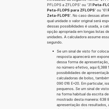
PFLOPS a ZFLOPS' ou '31
Peta-FL
Peta-FLOPS para ZFLOPS
' ou '61
Zeta-FLOPS
'. No caso dessas alte
qual unidade o valor original será 
dessas possibilidades é usada, a ca
opção apropriada em longas listas d
unidades. A calculadora assume essa
segundo.
Se um sinal de visto for coloc
resposta aparecerá em expone
dessa forma de apresentação,
no número efetivo, aqui 6,388 
possibilidades de apresentaçã
calculadoras de bolso, também
090 016 E+20. Em particular, is
pequenos. Se um sinal de visto
na forma habitual da escrita d
mostrado desta maneira: 638 
apresentação dos resultados, 