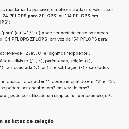
is rapidamente possível, é melhor introduzir o valor a ser
o '24
PFLOPS para ZFLOPS
' ou '34
PFLOPS em
OPS
':
 'para' (ou '=' / '->') pode ser omitida entre os nomes
lo '64
PFLOPS ZFLOPS
' em vez de '54 PFLOPS para
screver-se 1,23e5. O 'e' significa 'expoente'.
ica - divisão (/, :, ÷), parênteses, adição (+),
^), raiz quadrada (√), pi (π) e subtração (-) - são todos
e 'cúbico', o carácter '^' pode ser omitido em '^2' e '^3'.
dos podem ser escritos cm2 em vez de cm^2.
cro), pode ser utilizado um simples 'u', por exemplo, uPa
m as listas de seleção