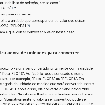
artir da lista de seleção, neste caso '
FLOPS)
'.
ue quiser converter.
scolha a unidade que corresponder ao valor que quiser
LOPS [PFLOPS]
'.
ara a qual quiser converter o valor, neste caso '
calculadora de unidades para converter
roduzir o valor a ser convertido juntamente com a unidade
77 Peta-FLOPS'. Ao fazê-lo, pode ser usado o nome
iatura; por exemplo, 'Peta-FLOPS' ou 'PFLOPS'. Em
categoria da unidade de medida que será convertida, neste
OPS)'. Depois disso, ela converte o valor introduzido
nhecidas. Na lista resultante, você também encontrará a
u. Alternativamente, o valor a ser convertido pode ser
1 PFLOPS para ZFLOPS' ou '72 PFLOPS em ZFLOPS' ou '73