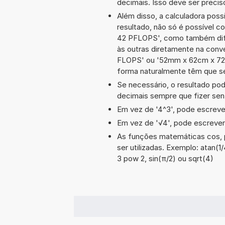
decimais. Isso deve ser preciso
Além disso, a calculadora poss
resultado, não só é possível c
42 PFLOPS', como também dif
às outras diretamente na conv
FLOPS' ou '52mm x 62cm x 72
forma naturalmente têm que se
Se necessário, o resultado po
decimais sempre que fizer sen
Em vez de '4^3', pode escrever
Em vez de '√4', pode escrever-
As funções matemáticas cos, p
ser utilizadas. Exemplo: atan(1/4
3 pow 2, sin(π/2) ou sqrt(4)