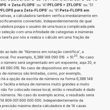
OPS -> Zeta-FLOPS
' ou '41
PFLOPS = ZFLOPS
' ou '51
PFLOPS para Zeta-FLOPS
' ou '81
Peta-FLOPS em
rnativas, a calculadora também verifica imediatamente em
especificamente convertido. Independentemente de qual
lculadora poupa o usuário de uma busca complicada pela
e seleção com uma infinidade de categorias e inúmeras
 tarefa por nós e realiza o cálculo em uma fração de
ado ao lado de 'Números em notação científica', a
20
ncial. Por exemplo, 6,388 148 090 016
×
10
. No caso
 o número será segmentado em um expoente, aqui 20, e
148 090 016. No caso de dispositivos em que as
o de números são limitadas, como, por exemplo,
 há a opção da escrita de números na forma 6,388 148
so facilita a leitura de números muito grandes e muito
 não for colocado nesse local, então o resultado é dado
e números. No caso do exemplo acima, o resultado seria
814 809 001 600 000 000. Independentemente da
a precisão máxima desta calculadora é de 14 casas