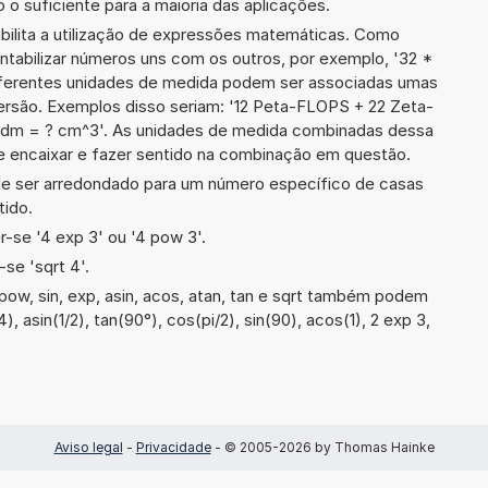
 o suficiente para a maioria das aplicações.
ibilita a utilização de expressões matemáticas. Como
ontabilizar números uns com os outros, por exemplo, '32 *
erentes unidades de medida podem ser associadas umas
ersão. Exemplos disso seriam: '12 Peta-FLOPS + 22 Zeta-
dm = ? cm^3'. As unidades de medida combinadas dessa
 encaixar e fazer sentido na combinação em questão.
de ser arredondado para um número específico de casas
tido.
-se '4 exp 3' ou '4 pow 3'.
se 'sqrt 4'.
ow, sin, exp, asin, acos, atan, tan e sqrt também podem
), asin(1/2), tan(90°), cos(pi/2), sin(90), acos(1), 2 exp 3,
Aviso legal
-
Privacidade
- © 2005-2026 by Thomas Hainke