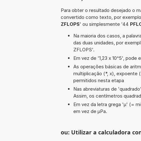
Para obter o resultado desejado o ma
convertido como texto, por exempl
ZFLOPS
' ou simplesmente '44
PFL
Na maioria dos casos, a palavra
das duas unidades, por exemp
ZFLOPS'.
Em vez de '1,23 x 10^5', pode e
As operações básicas de aritmét
multiplicação (*, x), expoente (
permitidos nesta etapa
Nas abreviaturas de 'quadrado' 
Assim, os centímetros quadra
Em vez da letra grega 'µ' (= mi
em vez de µPa.
ou: Utilizar a calculadora co