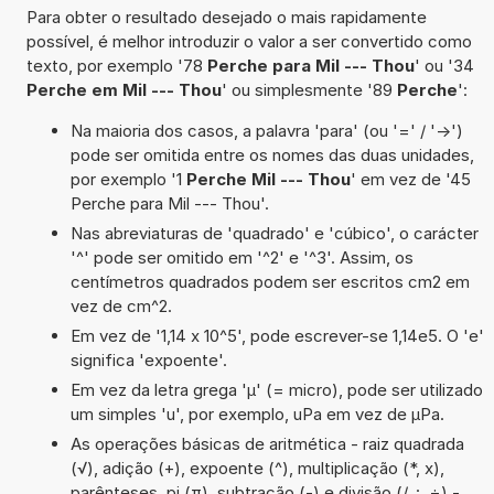
Para obter o resultado desejado o mais rapidamente
possível, é melhor introduzir o valor a ser convertido como
texto, por exemplo '78
Perche para Mil --- Thou
' ou '34
Perche em Mil --- Thou
' ou simplesmente '89
Perche
':
Na maioria dos casos, a palavra 'para' (ou '=' / '->')
pode ser omitida entre os nomes das duas unidades,
por exemplo '1
Perche Mil --- Thou
' em vez de '45
Perche para Mil --- Thou'.
Nas abreviaturas de 'quadrado' e 'cúbico', o carácter
'^' pode ser omitido em '^2' e '^3'. Assim, os
centímetros quadrados podem ser escritos cm2 em
vez de cm^2.
Em vez de '1,14 x 10^5', pode escrever-se 1,14e5. O 'e'
significa 'expoente'.
Em vez da letra grega 'µ' (= micro), pode ser utilizado
um simples 'u', por exemplo, uPa em vez de µPa.
As operações básicas de aritmética - raiz quadrada
(√), adição (+), expoente (^), multiplicação (*, x),
parênteses, pi (π), subtração (-) e divisão (/, :, ÷) -