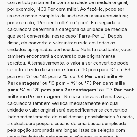
convertido juntamente com a unidade de medida original;
por exemplo, '433 Per cent mille'. Ao fazê-lo, pode ser
usado o nome completo da unidade ou a sua abreviatura;
por exemplo, 'Per cent mille' ou 'pcm'. Em seguida, a
calculadora determina a categoria da unidade de medida
que será convertida, neste caso 'Parts-Per ...'. Depois
disso, ela converte o valor introduzido em todas as
unidades apropriadas conhecidas. Na lista resultante, você
também encontrará a conversão que originalmente
solicitou. Alternativamente, o valor a ser convertido pode
ser introduzido da seguinte forma: '10 pcm para %' ou '83
pcm em %' ou '84 pcm a %' ou '64
Per cent mille ->
Percentagem
' ou '19
pcm = %
' ou '73
Per cent mille
para %
' ou '28
pcm para Percentagem
' ou '37
Per cent
mille em Percentagem
'. No caso dessas alternativas, a
calculadora também verifica imediatamente em qual
unidade o valor original será especificamente convertido.
Independentemente de qual dessas possibilidades é usada,
a calculadora poupa o usuário de uma busca complicada
pela opção apropriada em longas listas de seleção com
uma infinidade de categorias e inúmeras unidades. A