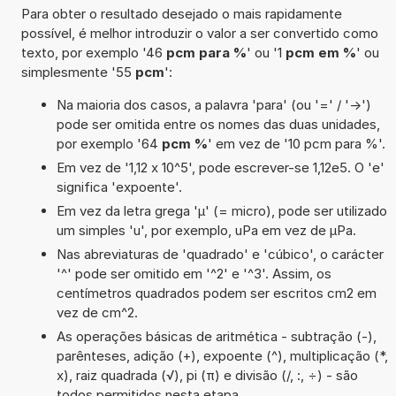
Para obter o resultado desejado o mais rapidamente
possível, é melhor introduzir o valor a ser convertido como
texto, por exemplo '46
pcm para %
' ou '1
pcm em %
' ou
simplesmente '55
pcm
':
Na maioria dos casos, a palavra 'para' (ou '=' / '->')
pode ser omitida entre os nomes das duas unidades,
por exemplo '64
pcm %
' em vez de '10 pcm para %'.
Em vez de '1,12 x 10^5', pode escrever-se 1,12e5. O 'e'
significa 'expoente'.
Em vez da letra grega 'µ' (= micro), pode ser utilizado
um simples 'u', por exemplo, uPa em vez de µPa.
Nas abreviaturas de 'quadrado' e 'cúbico', o carácter
'^' pode ser omitido em '^2' e '^3'. Assim, os
centímetros quadrados podem ser escritos cm2 em
vez de cm^2.
As operações básicas de aritmética - subtração (-),
parênteses, adição (+), expoente (^), multiplicação (*,
x), raiz quadrada (√), pi (π) e divisão (/, :, ÷) - são
todos permitidos nesta etapa