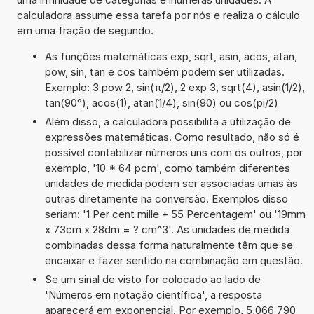
calculadora assume essa tarefa por nós e realiza o cálculo
em uma fração de segundo.
As funções matemáticas exp, sqrt, asin, acos, atan,
pow, sin, tan e cos também podem ser utilizadas.
Exemplo: 3 pow 2, sin(π/2), 2 exp 3, sqrt(4), asin(1/2),
tan(90°), acos(1), atan(1/4), sin(90) ou cos(pi/2)
Além disso, a calculadora possibilita a utilização de
expressões matemáticas. Como resultado, não só é
possível contabilizar números uns com os outros, por
exemplo, '10 * 64 pcm', como também diferentes
unidades de medida podem ser associadas umas às
outras diretamente na conversão. Exemplos disso
seriam: '1 Per cent mille + 55 Percentagem' ou '19mm
x 73cm x 28dm = ? cm^3'. As unidades de medida
combinadas dessa forma naturalmente têm que se
encaixar e fazer sentido na combinação em questão.
Se um sinal de visto for colocado ao lado de
'Números em notação científica', a resposta
aparecerá em exponencial. Por exemplo, 5,066 790