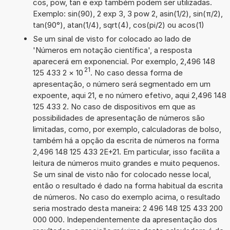
cos, pow, tan e exp também podem ser utilizadas.
Exemplo: sin(90), 2 exp 3, 3 pow 2, asin(1/2), sin(π/2),
tan(90°), atan(1/4), sqrt(4), cos(pi/2) ou acos(1)
Se um sinal de visto for colocado ao lado de
'Números em notação científica', a resposta
aparecerá em exponencial. Por exemplo, 2,496 148
21
125 433 2
×
10
. No caso dessa forma de
apresentação, o número será segmentado em um
expoente, aqui 21, e no número efetivo, aqui 2,496 148
125 433 2. No caso de dispositivos em que as
possibilidades de apresentação de números são
limitadas, como, por exemplo, calculadoras de bolso,
também há a opção da escrita de números na forma
2,496 148 125 433 2E+21. Em particular, isso facilita a
leitura de números muito grandes e muito pequenos.
Se um sinal de visto não for colocado nesse local,
então o resultado é dado na forma habitual da escrita
de números. No caso do exemplo acima, o resultado
seria mostrado desta maneira: 2 496 148 125 433 200
000 000. Independentemente da apresentação dos