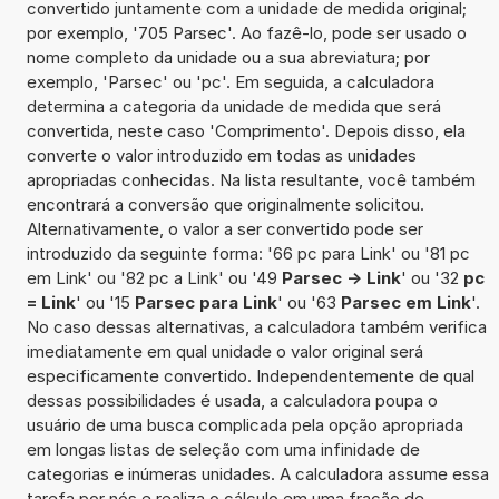
convertido juntamente com a unidade de medida original;
por exemplo, '705 Parsec'. Ao fazê-lo, pode ser usado o
nome completo da unidade ou a sua abreviatura; por
exemplo, 'Parsec' ou 'pc'. Em seguida, a calculadora
determina a categoria da unidade de medida que será
convertida, neste caso 'Comprimento'. Depois disso, ela
converte o valor introduzido em todas as unidades
apropriadas conhecidas. Na lista resultante, você também
encontrará a conversão que originalmente solicitou.
Alternativamente, o valor a ser convertido pode ser
introduzido da seguinte forma: '66 pc para Link' ou '81 pc
em Link' ou '82 pc a Link' ou '49
Parsec -> Link
' ou '32
pc
= Link
' ou '15
Parsec para Link
' ou '63
Parsec em Link
'.
No caso dessas alternativas, a calculadora também verifica
imediatamente em qual unidade o valor original será
especificamente convertido. Independentemente de qual
dessas possibilidades é usada, a calculadora poupa o
usuário de uma busca complicada pela opção apropriada
em longas listas de seleção com uma infinidade de
categorias e inúmeras unidades. A calculadora assume essa
tarefa por nós e realiza o cálculo em uma fração de