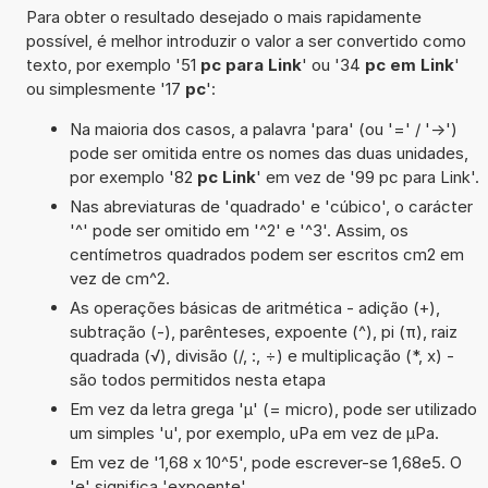
Para obter o resultado desejado o mais rapidamente
possível, é melhor introduzir o valor a ser convertido como
texto, por exemplo '51
pc para Link
' ou '34
pc em Link
'
ou simplesmente '17
pc
':
Na maioria dos casos, a palavra 'para' (ou '=' / '->')
pode ser omitida entre os nomes das duas unidades,
por exemplo '82
pc Link
' em vez de '99 pc para Link'.
Nas abreviaturas de 'quadrado' e 'cúbico', o carácter
'^' pode ser omitido em '^2' e '^3'. Assim, os
centímetros quadrados podem ser escritos cm2 em
vez de cm^2.
As operações básicas de aritmética - adição (+),
subtração (-), parênteses, expoente (^), pi (π), raiz
quadrada (√), divisão (/, :, ÷) e multiplicação (*, x) -
são todos permitidos nesta etapa
Em vez da letra grega 'µ' (= micro), pode ser utilizado
um simples 'u', por exemplo, uPa em vez de µPa.
Em vez de '1,68 x 10^5', pode escrever-se 1,68e5. O
'e' significa 'expoente'.