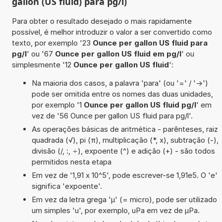
gallon (US fluid) para pg/l)
Para obter o resultado desejado o mais rapidamente
possível, é melhor introduzir o valor a ser convertido como
texto, por exemplo '23
Ounce per gallon US fluid para
pg/l
' ou '67
Ounce per gallon US fluid em pg/l
' ou
simplesmente '12
Ounce per gallon US fluid
':
Na maioria dos casos, a palavra 'para' (ou '=' / '->')
pode ser omitida entre os nomes das duas unidades,
por exemplo '1
Ounce per gallon US fluid pg/l
' em
vez de '56 Ounce per gallon US fluid para pg/l'.
As operações básicas de aritmética - parênteses, raiz
quadrada (√), pi (π), multiplicação (*, x), subtração (-),
divisão (/, :, ÷), expoente (^) e adição (+) - são todos
permitidos nesta etapa
Em vez de '1,91 x 10^5', pode escrever-se 1,91e5. O 'e'
significa 'expoente'.
Em vez da letra grega 'µ' (= micro), pode ser utilizado
um simples 'u', por exemplo, uPa em vez de µPa.