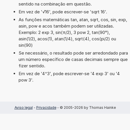
sentido na combinação em questão.
Em vez de '√16', pode escrever-se 'sqrt 16'.
As funções matemáticas tan, atan, sqrt, cos, sin, exp,
asin, pow e acos também podem ser utilizadas.
Exemplo: 2 exp 3, sin(π/2), 3 pow 2, tan(90°),
asin(1/2), acos(1), atan(1/4), sqrt(4), cos(pi/2) ou
sin(90)
Se necessário, o resultado pode ser arredondado para
um número específico de casas decimais sempre que
fizer sentido.
Em vez de '4^3', pode escrever-se '4 exp 3' ou '4
pow 3'.
Aviso legal
-
Privacidade
- © 2005-2026 by Thomas Hainke