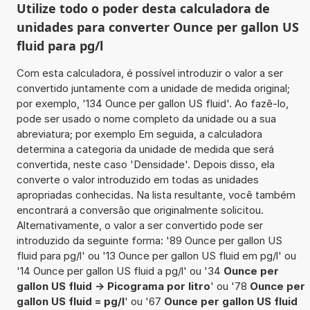
Utilize todo o poder desta calculadora de
unidades para converter Ounce per gallon US
fluid para pg/l
Com esta calculadora, é possível introduzir o valor a ser
convertido juntamente com a unidade de medida original;
por exemplo, '134 Ounce per gallon US fluid'. Ao fazê-lo,
pode ser usado o nome completo da unidade ou a sua
abreviatura; por exemplo Em seguida, a calculadora
determina a categoria da unidade de medida que será
convertida, neste caso 'Densidade'. Depois disso, ela
converte o valor introduzido em todas as unidades
apropriadas conhecidas. Na lista resultante, você também
encontrará a conversão que originalmente solicitou.
Alternativamente, o valor a ser convertido pode ser
introduzido da seguinte forma: '89 Ounce per gallon US
fluid para pg/l' ou '13 Ounce per gallon US fluid em pg/l' ou
'14 Ounce per gallon US fluid a pg/l' ou '34
Ounce per
gallon US fluid -> Picograma por litro
' ou '78
Ounce per
gallon US fluid = pg/l
' ou '67
Ounce per gallon US fluid