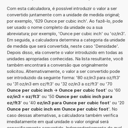
Com esta calculadora, é possível introduzir o valor a ser
convertido juntamente com a unidade de medida original;
por exemplo, '629 Ounce per cubic inch'. Ao fazê-lo, pode
ser usado o nome completo da unidade ou a sua
abreviatura; por exemplo, 'Ounce per cubic inch' ou 'oz/in3'.
Em seguida, a calculadora determina a categoria da unidade
de medida que será convertida, neste caso 'Densidade'.
Depois disso, ela converte o valor introduzido em todas as
unidades apropriadas conhecidas. Na lista resultante, você
também encontrará a conversão que originalmente
solicitou. Alternativamente, o valor a ser convertido pode
ser introduzido da seguinte forma: '80 oz/in3 para oz/ft3'
ou '31 oz/in3 em oz/ft3' ou '32 oz/in3 a oz/ft3' ou '70
Ounce per cubic inch -> Ounce per cubic foot
' ou '60
oz/in3 = oz/ft3
' ou '50
Ounce per cubic inch para
oz/ft3
' ou '40
oz/in3 para Ounce per cubic foot
' ou '20
Ounce per cubic inch em Ounce per cubic foot
'. No
caso dessas alternativas, a calculadora também verifica
imediatamente em qual unidade o valor original será
especificamente convertido. Independentemente de qual