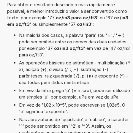
Para obter o resultado desejado o mais rapidamente
possível, é melhor introduzir o valor a ser convertido como
texto, por exemplo '77
oz/in3 para oz/ft3
' ou '67
oz/in3
em oz/ft3
' ou simplesmente '57
oz/in3
':
Na maioria dos casos, a palavra 'para' (ou '=' / '->')
pode ser omitida entre os nomes das duas unidades,
por exemplo '37
oz/in3 oz/ft3
' em vez de '47 oz/in3
para oz/ft3'.
As operações básicas de aritmética - multiplicação (*,
x), adição (+), divisão (/, :, ÷), subtração (-),
parênteses, raiz quadrada (√), pi (π) e expoente (^) -
são todos permitidos nesta etapa
Em vez da letra grega 'µ' (= micro), pode ser utilizado
um simples 'u', por exemplo, uPa em vez de µPa.
Em vez de '1,82 x 10^5', pode escrever-se 1,82e5. O
'e' significa 'expoente'.
Nas abreviaturas de 'quadrado' e 'cúbico', o carácter
'^' pode ser omitido em '^2' e '^3'. Assim, os
centímetros quadrados podem ser escritos cm2 em