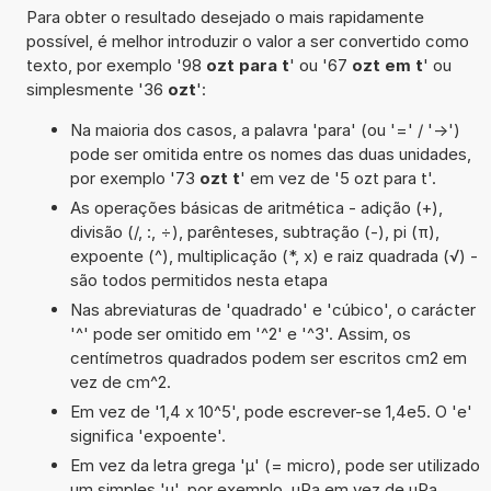
Para obter o resultado desejado o mais rapidamente
possível, é melhor introduzir o valor a ser convertido como
texto, por exemplo '98
ozt para t
' ou '67
ozt em t
' ou
simplesmente '36
ozt
':
Na maioria dos casos, a palavra 'para' (ou '=' / '->')
pode ser omitida entre os nomes das duas unidades,
por exemplo '73
ozt t
' em vez de '5 ozt para t'.
As operações básicas de aritmética - adição (+),
divisão (/, :, ÷), parênteses, subtração (-), pi (π),
expoente (^), multiplicação (*, x) e raiz quadrada (√) -
são todos permitidos nesta etapa
Nas abreviaturas de 'quadrado' e 'cúbico', o carácter
'^' pode ser omitido em '^2' e '^3'. Assim, os
centímetros quadrados podem ser escritos cm2 em
vez de cm^2.
Em vez de '1,4 x 10^5', pode escrever-se 1,4e5. O 'e'
significa 'expoente'.
Em vez da letra grega 'µ' (= micro), pode ser utilizado
um simples 'u', por exemplo, uPa em vez de µPa.