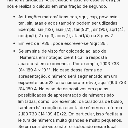
nós e realiza o cálculo em uma fração de segundo.
As funções matemáticas cos, sqrt, exp, pow, asin,
tan, sin, atan e acos também podem ser utilizadas.
Exemplo: sin(π/2), asin(1/2), tan(90°), sin(90), sqrt(4),
cos(pi/2), 2 exp 3, acos(1), atan(1/4) ou 3 pow 2
Em vez de '√36', pode escrever-se 'sqrt 36'.
Se um sinal de visto for colocado ao lado de
'Números em notação científica', a resposta
aparecerá em exponencial. Por exemplo, 2,103 733
22
314 189 4
×
10
. No caso dessa forma de
apresentação, o número será segmentado em um
expoente, aqui 22, e no número efetivo, aqui 2,103 733
314 189 4. No caso de dispositivos em que as
possibilidades de apresentação de números são
limitadas, como, por exemplo, calculadoras de bolso,
também há a opção da escrita de números na forma
2,103 733 314 189 4E+22. Em particular, isso facilita a
leitura de números muito grandes e muito pequenos.
Se um sinal de visto não for colocado nesse local,