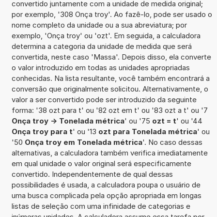
convertido juntamente com a unidade de medida original;
por exemplo, '308 Onça troy'. Ao fazê-lo, pode ser usado o
nome completo da unidade ou a sua abreviatura; por
exemplo, 'Onça troy' ou 'ozt'. Em seguida, a calculadora
determina a categoria da unidade de medida que será
convertida, neste caso 'Massa'. Depois disso, ela converte
o valor introduzido em todas as unidades apropriadas
conhecidas. Na lista resultante, você também encontrará a
conversão que originalmente solicitou. Alternativamente, o
valor a ser convertido pode ser introduzido da seguinte
forma: '38 ozt para t' ou '82 ozt em t' ou '83 ozt a t' ou '7
Onça troy -> Tonelada métrica
' ou '75
ozt = t
' ou '44
Onça troy para t
' ou '13
ozt para Tonelada métrica
' ou
'50
Onça troy em Tonelada métrica
'. No caso dessas
alternativas, a calculadora também verifica imediatamente
em qual unidade o valor original será especificamente
convertido. Independentemente de qual dessas
possibilidades é usada, a calculadora poupa o usuário de
uma busca complicada pela opção apropriada em longas
listas de seleção com uma infinidade de categorias e
inúmeras unidades. A calculadora assume essa tarefa por