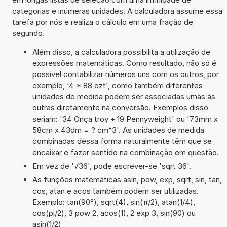
categorias e inúmeras unidades. A calculadora assume essa
tarefa por nós e realiza o cálculo em uma fração de
segundo.
Além disso, a calculadora possibilita a utilização de
expressões matemáticas. Como resultado, não só é
possível contabilizar números uns com os outros, por
exemplo, '4 * 88 ozt', como também diferentes
unidades de medida podem ser associadas umas às
outras diretamente na conversão. Exemplos disso
seriam: '34 Onça troy + 19 Pennyweight' ou '73mm x
58cm x 43dm = ? cm^3'. As unidades de medida
combinadas dessa forma naturalmente têm que se
encaixar e fazer sentido na combinação em questão.
Em vez de '√36', pode escrever-se 'sqrt 36'.
As funções matemáticas asin, pow, exp, sqrt, sin, tan,
cos, atan e acos também podem ser utilizadas.
Exemplo: tan(90°), sqrt(4), sin(π/2), atan(1/4),
cos(pi/2), 3 pow 2, acos(1), 2 exp 3, sin(90) ou
asin(1/2)