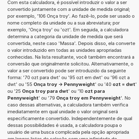
Com esta calculadora, é possível introduzir o valor a ser
convertido juntamente com a unidade de medida original;
por exemplo, '106 Onça troy'. Ao fazê-lo, pode ser usado o
nome completo da unidade ou a sua abreviatura; por
exemplo, 'Onça troy' ou 'ozt'. Em seguida, a calculadora
determina a categoria da unidade de medida que será
convertida, neste caso 'Massa'. Depois disso, ela converte
o valor introduzido em todas as unidades apropriadas
conhecidas. Na lista resultante, você também encontrará a
conversão que originalmente solicitou. Alternativamente, o
valor a ser convertido pode ser introduzido da seguinte
forma: '70 ozt para dwt' ou '95 ozt em dwt' ou '96 ozt a
dwt' ou '55
Onça troy -> Pennyweight
' ou '40
ozt = dwt
'
ou '25
Onça troy para dwt
' ou '10
ozt para
Pennyweight
' ou '79
Onça troy em Pennyweight
'. No
caso dessas alternativas, a calculadora também verifica
imediatamente em qual unidade o valor original será
especificamente convertido. Independentemente de qual
dessas possibilidades é usada, a calculadora poupa o
usuário de uma busca complicada pela opção apropriada
em longas listas de seleção com uma infinidade de