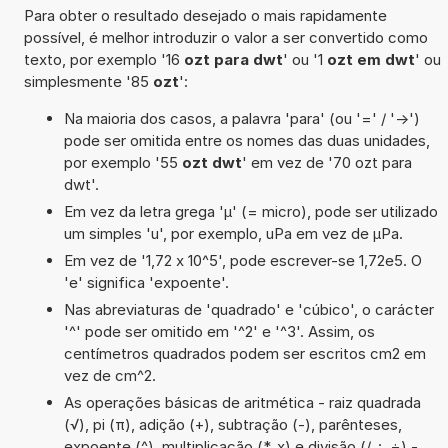
Para obter o resultado desejado o mais rapidamente
possível, é melhor introduzir o valor a ser convertido como
texto, por exemplo '16
ozt para dwt
' ou '1
ozt em dwt
' ou
simplesmente '85
ozt
':
Na maioria dos casos, a palavra 'para' (ou '=' / '->')
pode ser omitida entre os nomes das duas unidades,
por exemplo '55
ozt dwt
' em vez de '70 ozt para
dwt'.
Em vez da letra grega 'µ' (= micro), pode ser utilizado
um simples 'u', por exemplo, uPa em vez de µPa.
Em vez de '1,72 x 10^5', pode escrever-se 1,72e5. O
'e' significa 'expoente'.
Nas abreviaturas de 'quadrado' e 'cúbico', o carácter
'^' pode ser omitido em '^2' e '^3'. Assim, os
centímetros quadrados podem ser escritos cm2 em
vez de cm^2.
As operações básicas de aritmética - raiz quadrada
(√), pi (π), adição (+), subtração (-), parênteses,
expoente (^), multiplicação (*, x) e divisão (/, :, ÷) -