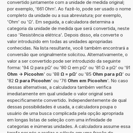
convertido juntamente com a unidade de medida original;
por exemplo, '661 Ohm'. Ao fazê-lo, pode ser usado o nome
completo da unidade ou a sua abreviatura; por exemplo,
'Ohm' ou 'Ω'. Em seguida, a calculadora determina a
categoria da unidade de medida que será convertida, neste
caso 'Resistência elétrica'. Depois disso, ela converte o
valor introduzido em todas as unidades apropriadas
conhecidas. Na lista resultante, você também encontrará a
conversão que originalmente solicitou. Alternativamente, o
valor a ser convertido pode ser introduzido da seguinte
forma: '94 Ω para pΩ' ou '80 Ω em pΩ' ou '81 Ω a pΩ' ou '91
Ohm -> Picoohm
' ou '88
Ω = pΩ
' ou '85
Ohm para pΩ
' ou
'82
Ω para Picoohm
' ou '76
Ohm em Picoohm
'. No caso
dessas alternativas, a calculadora também verifica
imediatamente em qual unidade o valor original será
especificamente convertido. Independentemente de qual
dessas possibilidades é usada, a calculadora poupa o
usuário de uma busca complicada pela opção apropriada
em longas listas de seleção com uma infinidade de
categorias e inúmeras unidades. A calculadora assume essa
tarefa por nós e realiza o cálculo em uma fração de