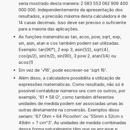
seria mostrado desta maneira: 2 583 553 062 909 400
000 000. Independentemente da apresentação dos
resultados, a precisão máxima desta calculadora é de
14 casas decimais. Isso deve ser preciso o suficiente
para a maioria das aplicações.
As funções matemáticas tan, acos, pow, sqrt, exp,
sin, asin, atan e cos também podem ser utilizadas.
Exemplo: tan(90°), 2 exp 3, asin(1/2), sqrt(4),
cos(pi/2), sin(π/2), sin(90), 3 pow 2, atan(1/4) ou
acos(1)
Em vez de '√16', pode escrever-se 'sqrt 16'.
Além disso, a calculadora possibilita a utilização de
expressões matemáticas. Como resultado, não só é
possível contabilizar números uns com os outros, por
exemplo, '61 * 58 Ω', como também diferentes
unidades de medida podem ser associadas umas às
outras diretamente na conversão. Exemplos disso
seriam: '67 Ohm + 64 Picoohm' ou '55mm x 52cm x
49dm = ? cm^3'. As unidades de medida combinadas
dessa forma naturalmente têm que se encaixar e