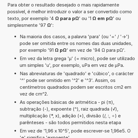
Para obter o resultado desejado o mais rapidamente
possível, é melhor introduzir o valor a ser convertido como
texto, por exemplo '4
Ω para pΩ
' ou '1
Ω em pΩ
' ou
simplesmente '97
Ω
':
Na maioria dos casos, a palavra 'para' (ou '=' / '->')
pode ser omitida entre os nomes das duas unidades,
por exemplo '91
Ω pΩ
' em vez de '94 Ω para pΩ'.
Em vez da letra grega 'µ' (= micro), pode ser utilizado
um simples 'u', por exemplo, uPa em vez de µPa.
Nas abreviaturas de 'quadrado' e 'cúbico', o carácter
'^' pode ser omitido em '^2' e '^3'. Assim, os
centímetros quadrados podem ser escritos cm2 em
vez de cm^2.
As operações básicas de aritmética - pi (π),
subtração (-), expoente (^), raiz quadrada (√),
multiplicação (*, x), adição (+), divisão (/, :, ÷) e
parênteses - são todos permitidos nesta etapa
Em vez de '1,96 x 10^5', pode escrever-se 1,96e5. O
'e' significa 'expoente'.