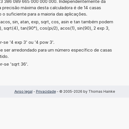
73 386 089 665 000 000 000. Independentemente da
a precisão máxima desta calculadora é de 14 casas
 o suficiente para a maioria das aplicações.
cos, sin, atan, exp, sqrt, cos, asin e tan também podem
), sqrt(4), tan(90°), cos(pi/2), acos(1), sin(90), 2 exp 3,
-se '4 exp 3' ou '4 pow 3'.
de ser arredondado para um número específico de casas
tido.
-se 'sqrt 36'.
Aviso legal
-
Privacidade
- © 2005-2026 by Thomas Hainke