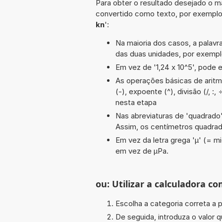
Para obter o resultado desejado o ma
convertido como texto, por exempl
kn
':
Na maioria dos casos, a palavra
das duas unidades, por exemp
Em vez de '1,24 x 10^5', pode e
As operações básicas de aritmét
(-), expoente (^), divisão (/, :
nesta etapa
Nas abreviaturas de 'quadrado' 
Assim, os centímetros quadra
Em vez da letra grega 'µ' (= mi
em vez de µPa.
ou: Utilizar a calculadora co
Escolha a categoria correta a p
De seguida, introduza o valor q