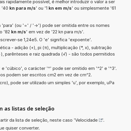
is rapidamente possível, é melhor introduzir o valor a ser
o '40
kn para m/s
' ou '1
kn em m/s
' ou simplesmente '61
 'para' (ou '=' / '->') pode ser omitida entre os nomes
lo '82
kn m/s
' em vez de '22 kn para m/s'.
screver-se 1,24e5. O 'e' significa 'expoente'.
ica - adição (+), pi (π), multiplicação (*, x), subtração
, ÷), parênteses e raiz quadrada (√) - são todos permitidos
e 'cúbico', o carácter '^' pode ser omitido em '^2' e '^3'.
dos podem ser escritos cm2 em vez de cm^2.
cro), pode ser utilizado um simples 'u', por exemplo, uPa
m as listas de seleção
artir da lista de seleção, neste caso '
Velocidade
'.
ue quiser converter.