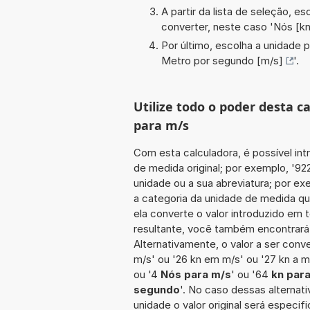
A partir da lista de seleção, e
converter, neste caso '
Nós [kn
Por último, escolha a unidade p
Metro por segundo [m/s]
'.
Utilize todo o poder desta 
para m/s
Com esta calculadora, é possível int
de medida original; por exemplo, '9
unidade ou a sua abreviatura; por ex
a categoria da unidade de medida qu
ela converte o valor introduzido em 
resultante, você também encontrará 
Alternativamente, o valor a ser conv
m/s' ou '26 kn em m/s' ou '27 kn a m
ou '4
Nós para m/s
' ou '64
kn par
segundo
'. No caso dessas alternat
unidade o valor original será espec