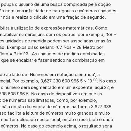
ra poupa o usuário de uma busca complicada pela opção
ção com uma infinidade de categorias e inúmeras unidades.
r nós e realiza o cálculo em uma fração de segundo.
ibilita a utilização de expressões matemáticas. Como
ontabilizar números uns com os outros, por exemplo, '88 *
es unidades de medida podem ser associadas umas às
ão. Exemplos disso seriam: '67 Nós + 28 Metro por
1dm = ? cm^3'. As unidades de medida combinadas
 que se encaixar e fazer sentido na combinação em
ado ao lado de 'Números em notação científica', a
22
ncial. Por exemplo, 3,627 338 608 966 5
×
10
. No caso
 o número será segmentado em um expoente, aqui 22, e
 338 608 966 5. No caso de dispositivos em que as
o de números são limitadas, como, por exemplo,
 há a opção da escrita de números na forma 3,627 338
sso facilita a leitura de números muito grandes e muito
 não for colocado nesse local, então o resultado é dado
e números. No caso do exemplo acima, o resultado seria