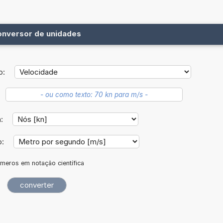
onversor de unidades
o:
a:
o:
meros em notação científica