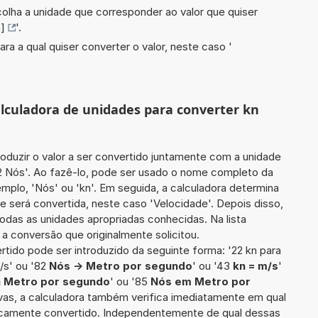
scolha a unidade que corresponder ao valor que quiser
]
'.
ara a qual quiser converter o valor, neste caso '
calculadora de unidades para converter kn
roduzir o valor a ser convertido juntamente com a unidade
22 Nós'. Ao fazê-lo, pode ser usado o nome completo da
emplo, 'Nós' ou 'kn'. Em seguida, a calculadora determina
e será convertida, neste caso 'Velocidade'. Depois disso,
todas as unidades apropriadas conhecidas. Na lista
a conversão que originalmente solicitou.
ertido pode ser introduzido da seguinte forma: '22 kn para
/s' ou '82
Nós -> Metro por segundo
' ou '43
kn = m/s
'
a Metro por segundo
' ou '85
Nós em Metro por
ivas, a calculadora também verifica imediatamente em qual
ificamente convertido. Independentemente de qual dessas