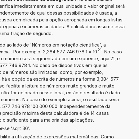
erifica imediatamente em qual unidade o valor original será
ndentemente de qual dessas possibilidades é usada, a
busca complicada pela opção apropriada em longas listas
ategorias e inúmeras unidades. A calculadora assume essa
m uma fração de segundo.
ado ao lado de 'Números em notação científica', a
21
cial. Por exemplo, 3,384 577 746 978 1
×
10
. No caso
 o número será segmentado em um expoente, aqui 21, e
 577 746 978 1. No caso de dispositivos em que as
o de números são limitadas, como, por exemplo,
 há a opção da escrita de números na forma 3,384 577
sso facilita a leitura de números muito grandes e muito
 não for colocado nesse local, então o resultado é dado
e números. No caso do exemplo acima, o resultado seria
4 577 746 978 100 000 000. Independentemente da
a precisão máxima desta calculadora é de 14 casas
 o suficiente para a maioria das aplicações.
-se 'sqrt 36'.
ibilita a utilização de expressões matemáticas. Como