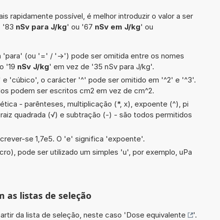
is rapidamente possível, é melhor introduzir o valor a ser
o '83
nSv para J/kg
' ou '67
nSv em J/kg
' ou
 'para' (ou '=' / '->') pode ser omitida entre os nomes
o '19
nSv J/kg
' em vez de '35 nSv para J/kg'.
e 'cúbico', o carácter '^' pode ser omitido em '^2' e '^3'.
dos podem ser escritos cm2 em vez de cm^2.
ica - parênteses, multiplicação (*, x), expoente (^), pi
÷), raiz quadrada (√) e subtração (-) - são todos permitidos
crever-se 1,7e5. O 'e' significa 'expoente'.
cro), pode ser utilizado um simples 'u', por exemplo, uPa
m as listas de seleção
artir da lista de seleção, neste caso '
Dose equivalente
'.