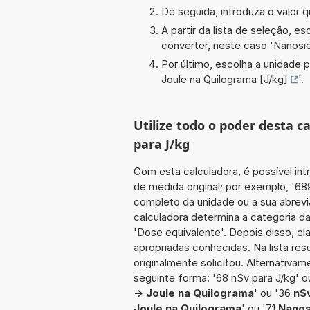
De seguida, introduza o valor q
A partir da lista de seleção, e
converter, neste caso '
Nanosie
Por último, escolha a unidade p
Joule na Quilograma [J/kg]
'.
Utilize todo o poder desta 
para J/kg
Com esta calculadora, é possível int
de medida original; por exemplo, '6
completo da unidade ou a sua abrevia
calculadora determina a categoria d
'Dose equivalente'. Depois disso, el
apropriadas conhecidas. Na lista re
originalmente solicitou. Alternativam
seguinte forma: '68 nSv para J/kg' o
-> Joule na Quilograma
' ou '36
nSv
Joule na Quilograma
' ou '71
Nanos