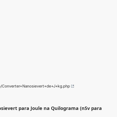
fo/Converter+Nanosievert+de+J+kg.php
sievert para Joule na Quilograma (nSv para