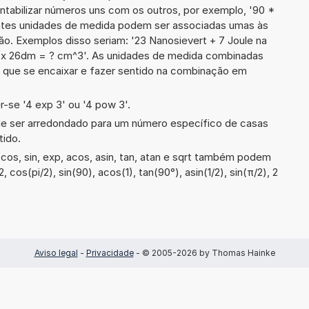
ontabilizar números uns com os outros, por exemplo, '90 *
tes unidades de medida podem ser associadas umas às
o. Exemplos disso seriam: '23 Nanosievert + 7 Joule na
x 26dm = ? cm^3'. As unidades de medida combinadas
 que se encaixar e fazer sentido na combinação em
-se '4 exp 3' ou '4 pow 3'.
de ser arredondado para um número específico de casas
tido.
os, sin, exp, acos, asin, tan, atan e sqrt também podem
 cos(pi/2), sin(90), acos(1), tan(90°), asin(1/2), sin(π/2), 2
Aviso legal
-
Privacidade
- © 2005-2026 by Thomas Hainke