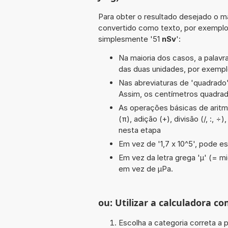
Para obter o resultado desejado o ma
convertido como texto, por exempl
simplesmente '51
nSv
':
Na maioria dos casos, a palavra
das duas unidades, por exempl
Nas abreviaturas de 'quadrado' 
Assim, os centímetros quadra
As operações básicas de aritmét
(π), adição (+), divisão (/, :, 
nesta etapa
Em vez de '1,7 x 10^5', pode es
Em vez da letra grega 'µ' (= mi
em vez de µPa.
ou: Utilizar a calculadora co
Escolha a categoria correta a p