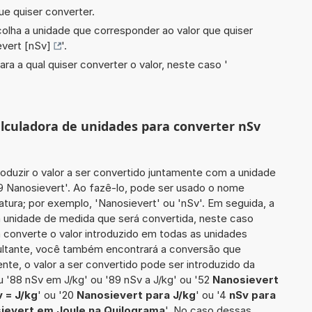
ue quiser converter.
scolha a unidade que corresponder ao valor que quiser
vert [nSv]
'.
ara a qual quiser converter o valor, neste caso '
calculadora de unidades para converter nSv
roduzir o valor a ser convertido juntamente com a unidade
89 Nanosievert'. Ao fazê-lo, pode ser usado o nome
tura; por exemplo, 'Nanosievert' ou 'nSv'. Em seguida, a
a unidade de medida que será convertida, neste caso
a converte o valor introduzido em todas as unidades
sultante, você também encontrará a conversão que
ente, o valor a ser convertido pode ser introduzido da
u '88 nSv em J/kg' ou '89 nSv a J/kg' ou '52
Nanosievert
 = J/kg
' ou '20
Nanosievert para J/kg
' ou '4
nSv para
ievert em Joule na Quilograma
'. No caso dessas