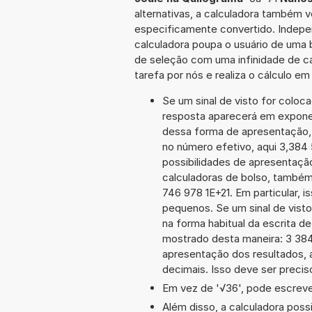
alternativas, a calculadora também v
especificamente convertido. Indepe
calculadora poupa o usuário de uma 
de seleção com uma infinidade de c
tarefa por nós e realiza o cálculo e
Se um sinal de visto for coloc
resposta aparecerá em exponen
dessa forma de apresentação,
no número efetivo, aqui 3,384
possibilidades de apresentaçã
calculadoras de bolso, também
746 978 1E+21. Em particular, i
pequenos. Se um sinal de visto
na forma habitual da escrita d
mostrado desta maneira: 3 38
apresentação dos resultados, 
decimais. Isso deve ser preciso
Em vez de '√36', pode escrever
Além disso, a calculadora poss