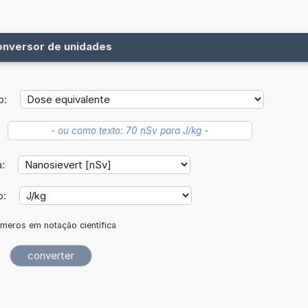
onversor de unidades
o:
a:
o:
meros em notação científica