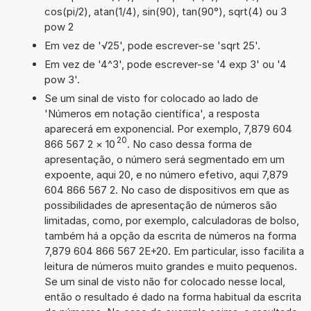
cos(pi/2), atan(1/4), sin(90), tan(90°), sqrt(4) ou 3
pow 2
Em vez de '√25', pode escrever-se 'sqrt 25'.
Em vez de '4^3', pode escrever-se '4 exp 3' ou '4
pow 3'.
Se um sinal de visto for colocado ao lado de
'Números em notação científica', a resposta
aparecerá em exponencial. Por exemplo, 7,879 604
20
866 567 2
×
10
. No caso dessa forma de
apresentação, o número será segmentado em um
expoente, aqui 20, e no número efetivo, aqui 7,879
604 866 567 2. No caso de dispositivos em que as
possibilidades de apresentação de números são
limitadas, como, por exemplo, calculadoras de bolso,
também há a opção da escrita de números na forma
7,879 604 866 567 2E+20. Em particular, isso facilita a
leitura de números muito grandes e muito pequenos.
Se um sinal de visto não for colocado nesse local,
então o resultado é dado na forma habitual da escrita