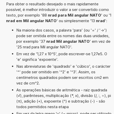
Para obter o resultado desejado o mais rapidamente
possível, é melhor introduzir o valor a ser convertido como
texto, por exemplo '88
nrad para Mil angular NATO
' ou '1
nrad em Mil angular NATO
' ou simplesmente '13
nrad
':
Na maioria dos casos, a palavra 'para' (ou '=' / '->')
pode ser omitida entre os nomes das duas unidades,
por exemplo '37
nrad Mil angular NATO
' em vez de
'25 nrad para Mil angular NATO'.
Em vez de '1,27 x 10^5', pode escrever-se 1,27e5. O
'e' significa 'expoente'.
Nas abreviaturas de 'quadrado' e 'cúbico', o carácter
'^' pode ser omitido em '^2' e '^3'. Assim, os
centímetros quadrados podem ser escritos cm2 em
vez de cm^2.
As operações básicas de aritmética - raiz quadrada
(√), parênteses, multiplicação (*, x), divisão (/, :, ÷), pi
(π), adição (+), expoente (^) e subtração (-) - são
todos permitidos nesta etapa
Em vez da letra grega 'µ' (= micro), pode ser utilizado