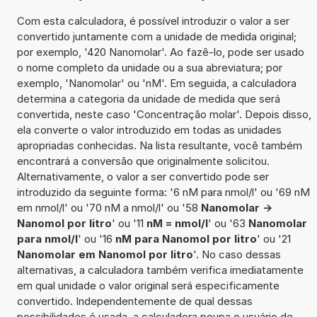
Com esta calculadora, é possível introduzir o valor a ser
convertido juntamente com a unidade de medida original;
por exemplo, '420 Nanomolar'. Ao fazê-lo, pode ser usado
o nome completo da unidade ou a sua abreviatura; por
exemplo, 'Nanomolar' ou 'nM'. Em seguida, a calculadora
determina a categoria da unidade de medida que será
convertida, neste caso 'Concentração molar'. Depois disso,
ela converte o valor introduzido em todas as unidades
apropriadas conhecidas. Na lista resultante, você também
encontrará a conversão que originalmente solicitou.
Alternativamente, o valor a ser convertido pode ser
introduzido da seguinte forma: '6 nM para nmol/l' ou '69 nM
em nmol/l' ou '70 nM a nmol/l' ou '58
Nanomolar ->
Nanomol por litro
' ou '11
nM = nmol/l
' ou '63
Nanomolar
para nmol/l
' ou '16
nM para Nanomol por litro
' ou '21
Nanomolar em Nanomol por litro
'. No caso dessas
alternativas, a calculadora também verifica imediatamente
em qual unidade o valor original será especificamente
convertido. Independentemente de qual dessas
possibilidades é usada, a calculadora poupa o usuário de