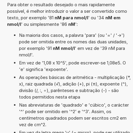
Para obter o resultado desejado o mais rapidamente
possível, é melhor introduzir o valor a ser convertido como
texto, por exemplo '81
nM para nmol/l
' ou '34
nM em
nmol/l
' ou simplesmente '86
nM
':
Na maioria dos casos, a palavra 'para' (ou '=' / '->')
pode ser omitida entre os nomes das duas unidades,
por exemplo '91
nM nmol/l
' em vez de '39 nM para
nmol/l'.
Em vez de '1,08 x 10^5', pode escrever-se 1,08e5. O
'e' significa 'expoente'.
As operações básicas de aritmética - multiplicação (*,
x), raiz quadrada (√), adição (+), pi (π), expoente (^),
divisão (/, :, ÷), parênteses e subtração (-) - são
todos permitidos nesta etapa
Nas abreviaturas de 'quadrado' e 'cúbico', o carácter
'^' pode ser omitido em '^2' e '^3'. Assim, os
centímetros quadrados podem ser escritos cm2 em
vez de cm^2.
Em vez da letra grega 'µ' (= micro), pode ser utilizado