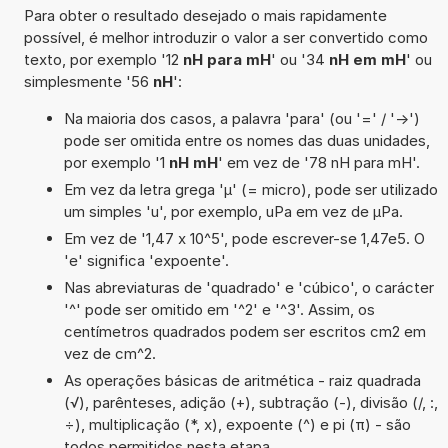
Para obter o resultado desejado o mais rapidamente
possível, é melhor introduzir o valor a ser convertido como
texto, por exemplo '12
nH para mH
' ou '34
nH em mH
' ou
simplesmente '56
nH
':
Na maioria dos casos, a palavra 'para' (ou '=' / '->')
pode ser omitida entre os nomes das duas unidades,
por exemplo '1
nH mH
' em vez de '78 nH para mH'.
Em vez da letra grega 'µ' (= micro), pode ser utilizado
um simples 'u', por exemplo, uPa em vez de µPa.
Em vez de '1,47 x 10^5', pode escrever-se 1,47e5. O
'e' significa 'expoente'.
Nas abreviaturas de 'quadrado' e 'cúbico', o carácter
'^' pode ser omitido em '^2' e '^3'. Assim, os
centímetros quadrados podem ser escritos cm2 em
vez de cm^2.
As operações básicas de aritmética - raiz quadrada
(√), parênteses, adição (+), subtração (-), divisão (/, :,
÷), multiplicação (*, x), expoente (^) e pi (π) - são
todos permitidos nesta etapa