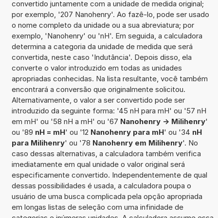
convertido juntamente com a unidade de medida original;
por exemplo, '207 Nanohenry'. Ao fazê-lo, pode ser usado
o nome completo da unidade ou a sua abreviatura; por
exemplo, 'Nanohenry' ou 'nH'. Em seguida, a calculadora
determina a categoria da unidade de medida que será
convertida, neste caso 'Indutância'. Depois disso, ela
converte o valor introduzido em todas as unidades
apropriadas conhecidas. Na lista resultante, você também
encontrará a conversão que originalmente solicitou.
Alternativamente, o valor a ser convertido pode ser
introduzido da seguinte forma: '45 nH para mH' ou '57 nH
em mH' ou '58 nH a mH' ou '67
Nanohenry -> Milihenry
'
ou '89
nH = mH
' ou '12
Nanohenry para mH
' ou '34
nH
para Milihenry
' ou '78
Nanohenry em Milihenry
'. No
caso dessas alternativas, a calculadora também verifica
imediatamente em qual unidade o valor original será
especificamente convertido. Independentemente de qual
dessas possibilidades é usada, a calculadora poupa o
usuário de uma busca complicada pela opção apropriada
em longas listas de seleção com uma infinidade de
categorias e inúmeras unidades. A calculadora assume essa