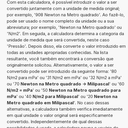
Com esta calculadora, é possível introduzir o valor a ser
convertido juntamente com a unidade de medida original;
por exemplo, '908 Newton na Metro quadrado'. Ao fazê-lo,
pode ser usado o nome completo da unidade ou a sua
abreviatura; por exemplo, 'Newton na Metro quadrado' ou
'N/m2'. Em seguida, a calculadora determina a categoria da
unidade de medida que será convertida, neste caso
'Pressão'. Depois disso, ela converte o valor introduzido em
todas as unidades apropriadas conhecidas. Na lista
resultante, você também encontrará a conversão que
originalmente solicitou. Alternativamente, o valor a ser
convertido pode ser introduzido da seguinte forma: '80
N/m2 para mPa' ou '31 N/m2 em mPa' ou '32 N/m2 a mPa'
ou '70
Newton na Metro quadrado -> Milípascal
' ou '60
N/m2 = mPa
' ou '50
Newton na Metro quadrado para
mPa
' ou '40
N/m2 para Milípascal
' ou '20
Newton na
Metro quadrado em Milípascal
'. No caso dessas
alternativas, a calculadora também verifica imediatamente
em qual unidade o valor original será especificamente
convertido. Independentemente de qual dessas
possibilidades é usada, a calculadora poupa o usuário de