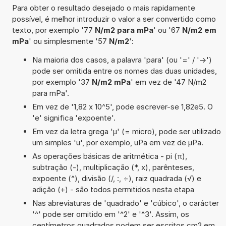
Para obter o resultado desejado o mais rapidamente
possível, é melhor introduzir o valor a ser convertido como
texto, por exemplo '77
N/m2 para mPa
' ou '67
N/m2 em
mPa
' ou simplesmente '57
N/m2
':
Na maioria dos casos, a palavra 'para' (ou '=' / '->')
pode ser omitida entre os nomes das duas unidades,
por exemplo '37
N/m2 mPa
' em vez de '47 N/m2
para mPa'.
Em vez de '1,82 x 10^5', pode escrever-se 1,82e5. O
'e' significa 'expoente'.
Em vez da letra grega 'µ' (= micro), pode ser utilizado
um simples 'u', por exemplo, uPa em vez de µPa.
As operações básicas de aritmética - pi (π),
subtração (-), multiplicação (*, x), parênteses,
expoente (^), divisão (/, :, ÷), raiz quadrada (√) e
adição (+) - são todos permitidos nesta etapa
Nas abreviaturas de 'quadrado' e 'cúbico', o carácter
'^' pode ser omitido em '^2' e '^3'. Assim, os
centímetros quadrados podem ser escritos cm2 em