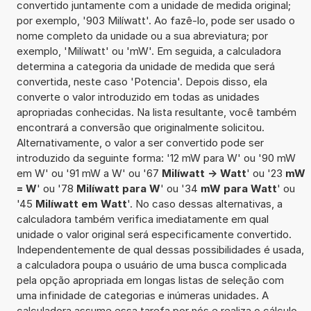
convertido juntamente com a unidade de medida original;
por exemplo, '903 Milíwatt'. Ao fazê-lo, pode ser usado o
nome completo da unidade ou a sua abreviatura; por
exemplo, 'Milíwatt' ou 'mW'. Em seguida, a calculadora
determina a categoria da unidade de medida que será
convertida, neste caso 'Potencia'. Depois disso, ela
converte o valor introduzido em todas as unidades
apropriadas conhecidas. Na lista resultante, você também
encontrará a conversão que originalmente solicitou.
Alternativamente, o valor a ser convertido pode ser
introduzido da seguinte forma: '12 mW para W' ou '90 mW
em W' ou '91 mW a W' ou '67
Milíwatt -> Watt
' ou '23
mW
= W
' ou '78
Milíwatt para W
' ou '34
mW para Watt
' ou
'45
Milíwatt em Watt
'. No caso dessas alternativas, a
calculadora também verifica imediatamente em qual
unidade o valor original será especificamente convertido.
Independentemente de qual dessas possibilidades é usada,
a calculadora poupa o usuário de uma busca complicada
pela opção apropriada em longas listas de seleção com
uma infinidade de categorias e inúmeras unidades. A
calculadora assume essa tarefa por nós e realiza o cálculo