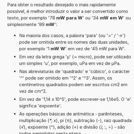
Para obter o resultado desejado o mais rapidamente
possível, é melhor introduzir o valor a ser convertido como
texto, por exemplo '78
mW para W
' ou '34
mW em W
' ou
simplesmente '89
mW
':
Na maioria dos casos, a palavra 'para' (ou '=' / '->')
pode ser omitida entre os nomes das duas unidades,
por exemplo '1
mW W
' em vez de '45 mW para W'.
Em vez da letra grega 'µ' (= micro), pode ser utilizado
um simples 'u', por exemplo, uPa em vez de µPa.
Nas abreviaturas de 'quadrado' e 'cúbico', o carácter
'^' pode ser omitido em '^2' e '^3'. Assim, os
centímetros quadrados podem ser escritos cm2 em
vez de cm^2.
Em vez de '1,14 x 10^5', pode escrever-se 1,14e5. O 'e'
significa 'expoente'.
As operações básicas de aritmética - parênteses,
multiplicação (*, x), pi (π), subtração (-), raiz quadrada
(√), expoente (^), adição (+) e divisão (/, :, ÷) - são
todos permitidos nesta etapa