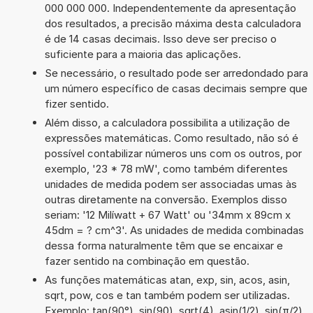
000 000 000. Independentemente da apresentação
dos resultados, a precisão máxima desta calculadora
é de 14 casas decimais. Isso deve ser preciso o
suficiente para a maioria das aplicações.
Se necessário, o resultado pode ser arredondado para
um número específico de casas decimais sempre que
fizer sentido.
Além disso, a calculadora possibilita a utilização de
expressões matemáticas. Como resultado, não só é
possível contabilizar números uns com os outros, por
exemplo, '23 * 78 mW', como também diferentes
unidades de medida podem ser associadas umas às
outras diretamente na conversão. Exemplos disso
seriam: '12 Milíwatt + 67 Watt' ou '34mm x 89cm x
45dm = ? cm^3'. As unidades de medida combinadas
dessa forma naturalmente têm que se encaixar e
fazer sentido na combinação em questão.
As funções matemáticas atan, exp, sin, acos, asin,
sqrt, pow, cos e tan também podem ser utilizadas.
Exemplo: tan(90°), sin(90), sqrt(4), asin(1/2), sin(π/2),