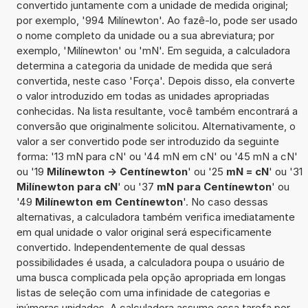
convertido juntamente com a unidade de medida original;
por exemplo, '994 Milínewton'. Ao fazê-lo, pode ser usado
o nome completo da unidade ou a sua abreviatura; por
exemplo, 'Milínewton' ou 'mN'. Em seguida, a calculadora
determina a categoria da unidade de medida que será
convertida, neste caso 'Força'. Depois disso, ela converte
o valor introduzido em todas as unidades apropriadas
conhecidas. Na lista resultante, você também encontrará a
conversão que originalmente solicitou. Alternativamente, o
valor a ser convertido pode ser introduzido da seguinte
forma: '13 mN para cN' ou '44 mN em cN' ou '45 mN a cN'
ou '19
Milínewton -> Centínewton
' ou '25
mN = cN
' ou '31
Milínewton para cN
' ou '37
mN para Centínewton
' ou
'49
Milínewton em Centínewton
'. No caso dessas
alternativas, a calculadora também verifica imediatamente
em qual unidade o valor original será especificamente
convertido. Independentemente de qual dessas
possibilidades é usada, a calculadora poupa o usuário de
uma busca complicada pela opção apropriada em longas
listas de seleção com uma infinidade de categorias e
inúmeras unidades. A calculadora assume essa tarefa por