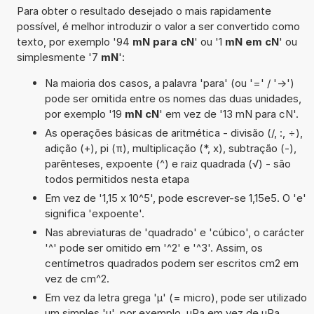
Para obter o resultado desejado o mais rapidamente
possível, é melhor introduzir o valor a ser convertido como
texto, por exemplo '94
mN para cN
' ou '1
mN em cN
' ou
simplesmente '7
mN
':
Na maioria dos casos, a palavra 'para' (ou '=' / '->')
pode ser omitida entre os nomes das duas unidades,
por exemplo '19
mN cN
' em vez de '13 mN para cN'.
As operações básicas de aritmética - divisão (/, :, ÷),
adição (+), pi (π), multiplicação (*, x), subtração (-),
parênteses, expoente (^) e raiz quadrada (√) - são
todos permitidos nesta etapa
Em vez de '1,15 x 10^5', pode escrever-se 1,15e5. O 'e'
significa 'expoente'.
Nas abreviaturas de 'quadrado' e 'cúbico', o carácter
'^' pode ser omitido em '^2' e '^3'. Assim, os
centímetros quadrados podem ser escritos cm2 em
vez de cm^2.
Em vez da letra grega 'µ' (= micro), pode ser utilizado
um simples 'u', por exemplo, uPa em vez de µPa.