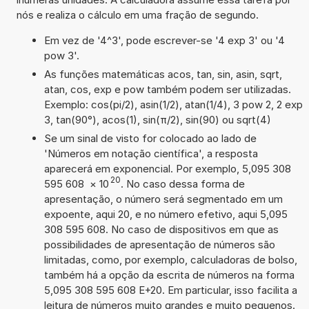
nós e realiza o cálculo em uma fração de segundo.
Em vez de '4^3', pode escrever-se '4 exp 3' ou '4
pow 3'.
As funções matemáticas acos, tan, sin, asin, sqrt,
atan, cos, exp e pow também podem ser utilizadas.
Exemplo: cos(pi/2), asin(1/2), atan(1/4), 3 pow 2, 2 exp
3, tan(90°), acos(1), sin(π/2), sin(90) ou sqrt(4)
Se um sinal de visto for colocado ao lado de
'Números em notação científica', a resposta
aparecerá em exponencial. Por exemplo, 5,095 308
20
595 608
×
10
. No caso dessa forma de
apresentação, o número será segmentado em um
expoente, aqui 20, e no número efetivo, aqui 5,095
308 595 608. No caso de dispositivos em que as
possibilidades de apresentação de números são
limitadas, como, por exemplo, calculadoras de bolso,
também há a opção da escrita de números na forma
5,095 308 595 608 E+20. Em particular, isso facilita a
leitura de números muito grandes e muito pequenos.