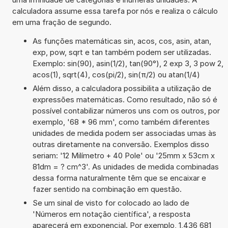
calculadora assume essa tarefa por nós e realiza o cálculo
em uma fração de segundo.
As funções matemáticas sin, acos, cos, asin, atan,
exp, pow, sqrt e tan também podem ser utilizadas.
Exemplo: sin(90), asin(1/2), tan(90°), 2 exp 3, 3 pow 2,
acos(1), sqrt(4), cos(pi/2), sin(π/2) ou atan(1/4)
Além disso, a calculadora possibilita a utilização de
expressões matemáticas. Como resultado, não só é
possível contabilizar números uns com os outros, por
exemplo, '68 * 96 mm', como também diferentes
unidades de medida podem ser associadas umas às
outras diretamente na conversão. Exemplos disso
seriam: '12 Milímetro + 40 Pole' ou '25mm x 53cm x
81dm = ? cm^3'. As unidades de medida combinadas
dessa forma naturalmente têm que se encaixar e
fazer sentido na combinação em questão.
Se um sinal de visto for colocado ao lado de
'Números em notação científica', a resposta
aparecerá em exponencial. Por exemplo, 1,436 681