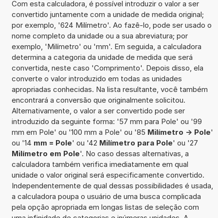
Com esta calculadora, é possível introduzir o valor a ser
convertido juntamente com a unidade de medida original;
por exemplo, '624 Milímetro'. Ao fazê-lo, pode ser usado o
nome completo da unidade ou a sua abreviatura; por
exemplo, 'Milímetro' ou 'mm'. Em seguida, a calculadora
determina a categoria da unidade de medida que será
convertida, neste caso 'Comprimento'. Depois disso, ela
converte o valor introduzido em todas as unidades
apropriadas conhecidas. Na lista resultante, você também
encontrará a conversão que originalmente solicitou.
Alternativamente, o valor a ser convertido pode ser
introduzido da seguinte forma: '57 mm para Pole' ou '99
mm em Pole' ou '100 mm a Pole' ou '85
Milímetro -> Pole
'
ou '14
mm = Pole
' ou '42
Milímetro para Pole
' ou '27
Milímetro em Pole
'. No caso dessas alternativas, a
calculadora também verifica imediatamente em qual
unidade o valor original será especificamente convertido.
Independentemente de qual dessas possibilidades é usada,
a calculadora poupa o usuário de uma busca complicada
pela opção apropriada em longas listas de seleção com
uma infinidade de categorias e inúmeras unidades. A