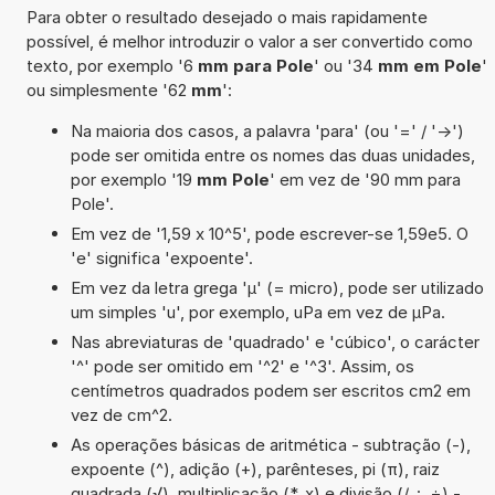
Para obter o resultado desejado o mais rapidamente
possível, é melhor introduzir o valor a ser convertido como
texto, por exemplo '6
mm para Pole
' ou '34
mm em Pole
'
ou simplesmente '62
mm
':
Na maioria dos casos, a palavra 'para' (ou '=' / '->')
pode ser omitida entre os nomes das duas unidades,
por exemplo '19
mm Pole
' em vez de '90 mm para
Pole'.
Em vez de '1,59 x 10^5', pode escrever-se 1,59e5. O
'e' significa 'expoente'.
Em vez da letra grega 'µ' (= micro), pode ser utilizado
um simples 'u', por exemplo, uPa em vez de µPa.
Nas abreviaturas de 'quadrado' e 'cúbico', o carácter
'^' pode ser omitido em '^2' e '^3'. Assim, os
centímetros quadrados podem ser escritos cm2 em
vez de cm^2.
As operações básicas de aritmética - subtração (-),
expoente (^), adição (+), parênteses, pi (π), raiz
quadrada (√), multiplicação (*, x) e divisão (/, :, ÷) -