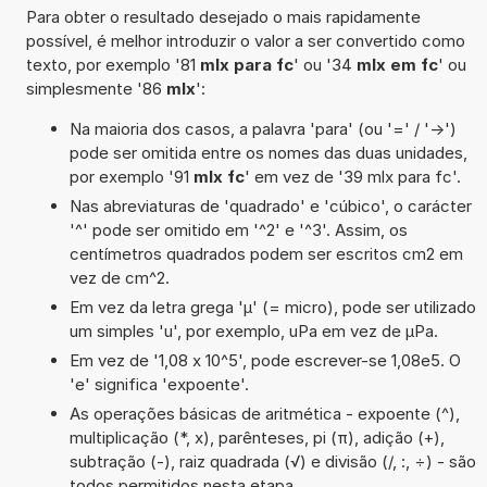
Para obter o resultado desejado o mais rapidamente
possível, é melhor introduzir o valor a ser convertido como
texto, por exemplo '81
mlx para fc
' ou '34
mlx em fc
' ou
simplesmente '86
mlx
':
Na maioria dos casos, a palavra 'para' (ou '=' / '->')
pode ser omitida entre os nomes das duas unidades,
por exemplo '91
mlx fc
' em vez de '39 mlx para fc'.
Nas abreviaturas de 'quadrado' e 'cúbico', o carácter
'^' pode ser omitido em '^2' e '^3'. Assim, os
centímetros quadrados podem ser escritos cm2 em
vez de cm^2.
Em vez da letra grega 'µ' (= micro), pode ser utilizado
um simples 'u', por exemplo, uPa em vez de µPa.
Em vez de '1,08 x 10^5', pode escrever-se 1,08e5. O
'e' significa 'expoente'.
As operações básicas de aritmética - expoente (^),
multiplicação (*, x), parênteses, pi (π), adição (+),
subtração (-), raiz quadrada (√) e divisão (/, :, ÷) - são
todos permitidos nesta etapa