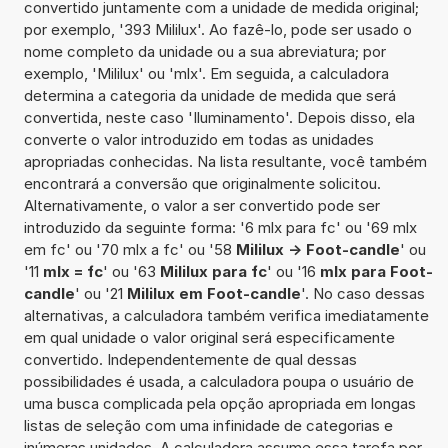
convertido juntamente com a unidade de medida original;
por exemplo, '393 Mililux'. Ao fazê-lo, pode ser usado o
nome completo da unidade ou a sua abreviatura; por
exemplo, 'Mililux' ou 'mlx'. Em seguida, a calculadora
determina a categoria da unidade de medida que será
convertida, neste caso 'Iluminamento'. Depois disso, ela
converte o valor introduzido em todas as unidades
apropriadas conhecidas. Na lista resultante, você também
encontrará a conversão que originalmente solicitou.
Alternativamente, o valor a ser convertido pode ser
introduzido da seguinte forma: '6 mlx para fc' ou '69 mlx
em fc' ou '70 mlx a fc' ou '58
Mililux -> Foot-candle
' ou
'11
mlx = fc
' ou '63
Mililux para fc
' ou '16
mlx para Foot-
candle
' ou '21
Mililux em Foot-candle
'. No caso dessas
alternativas, a calculadora também verifica imediatamente
em qual unidade o valor original será especificamente
convertido. Independentemente de qual dessas
possibilidades é usada, a calculadora poupa o usuário de
uma busca complicada pela opção apropriada em longas
listas de seleção com uma infinidade de categorias e
inúmeras unidades. A calculadora assume essa tarefa por