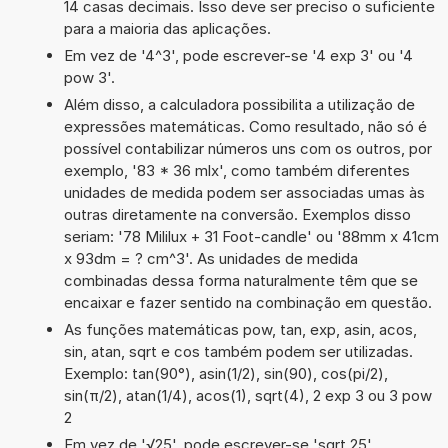
14 casas decimais. Isso deve ser preciso o suficiente
para a maioria das aplicações.
Em vez de '4^3', pode escrever-se '4 exp 3' ou '4
pow 3'.
Além disso, a calculadora possibilita a utilização de
expressões matemáticas. Como resultado, não só é
possível contabilizar números uns com os outros, por
exemplo, '83 * 36 mlx', como também diferentes
unidades de medida podem ser associadas umas às
outras diretamente na conversão. Exemplos disso
seriam: '78 Mililux + 31 Foot-candle' ou '88mm x 41cm
x 93dm = ? cm^3'. As unidades de medida
combinadas dessa forma naturalmente têm que se
encaixar e fazer sentido na combinação em questão.
As funções matemáticas pow, tan, exp, asin, acos,
sin, atan, sqrt e cos também podem ser utilizadas.
Exemplo: tan(90°), asin(1/2), sin(90), cos(pi/2),
sin(π/2), atan(1/4), acos(1), sqrt(4), 2 exp 3 ou 3 pow
2
Em vez de '√25', pode escrever-se 'sqrt 25'.