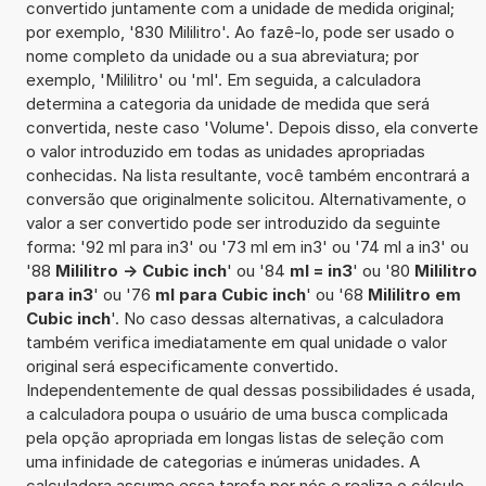
convertido juntamente com a unidade de medida original;
por exemplo, '830 Mililitro'. Ao fazê-lo, pode ser usado o
nome completo da unidade ou a sua abreviatura; por
exemplo, 'Mililitro' ou 'ml'. Em seguida, a calculadora
determina a categoria da unidade de medida que será
convertida, neste caso 'Volume'. Depois disso, ela converte
o valor introduzido em todas as unidades apropriadas
conhecidas. Na lista resultante, você também encontrará a
conversão que originalmente solicitou. Alternativamente, o
valor a ser convertido pode ser introduzido da seguinte
forma: '92 ml para in3' ou '73 ml em in3' ou '74 ml a in3' ou
'88
Mililitro -> Cubic inch
' ou '84
ml = in3
' ou '80
Mililitro
para in3
' ou '76
ml para Cubic inch
' ou '68
Mililitro em
Cubic inch
'. No caso dessas alternativas, a calculadora
também verifica imediatamente em qual unidade o valor
original será especificamente convertido.
Independentemente de qual dessas possibilidades é usada,
a calculadora poupa o usuário de uma busca complicada
pela opção apropriada em longas listas de seleção com
uma infinidade de categorias e inúmeras unidades. A
calculadora assume essa tarefa por nós e realiza o cálculo