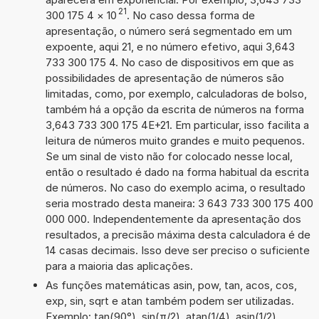
21
300 175 4
×
10
. No caso dessa forma de
apresentação, o número será segmentado em um
expoente, aqui 21, e no número efetivo, aqui 3,643
733 300 175 4. No caso de dispositivos em que as
possibilidades de apresentação de números são
limitadas, como, por exemplo, calculadoras de bolso,
também há a opção da escrita de números na forma
3,643 733 300 175 4E+21. Em particular, isso facilita a
leitura de números muito grandes e muito pequenos.
Se um sinal de visto não for colocado nesse local,
então o resultado é dado na forma habitual da escrita
de números. No caso do exemplo acima, o resultado
seria mostrado desta maneira: 3 643 733 300 175 400
000 000. Independentemente da apresentação dos
resultados, a precisão máxima desta calculadora é de
14 casas decimais. Isso deve ser preciso o suficiente
para a maioria das aplicações.
As funções matemáticas asin, pow, tan, acos, cos,
exp, sin, sqrt e atan também podem ser utilizadas.
Exemplo: tan(90°), sin(π/2), atan(1/4), asin(1/2),