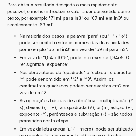
Para obter o resultado desejado o mais rapidamente
possível, é melhor introduzir o valor a ser convertido como
texto, por exemplo '71
ml para in3
' ou '67
ml em in3
' ou
simplesmente '63
ml
':
Na maioria dos casos, a palavra 'para' (ou '=' / '->')
pode ser omitida entre os nomes das duas unidades,
por exemplo '55
ml in3
' em vez de '59 ml para in3'.
Em vez de '1,94 x 10^5', pode escrever-se 1,94e5. O
'e' significa 'expoente'.
Nas abreviaturas de 'quadrado' e 'cúbico', o carácter
'^' pode ser omitido em '^2' e '^3'. Assim, os
centímetros quadrados podem ser escritos cm2 em
vez de cm^2.
As operações básicas de aritmética - multiplicação (*,
x), divisão (/, :, ÷), raiz quadrada (√), pi (π), adição (+),
expoente (^), parênteses e subtração (-) - são todos
permitidos nesta etapa
Em vez da letra grega 'µ' (= micro), pode ser utilizado
um simples 'u', por exemplo, uPa em vez de µPa.