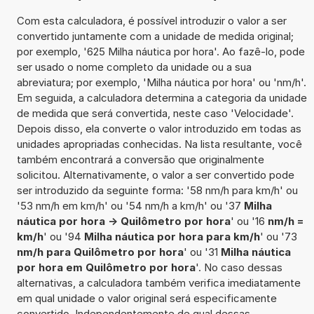
Com esta calculadora, é possível introduzir o valor a ser
convertido juntamente com a unidade de medida original;
por exemplo, '625 Milha náutica por hora'. Ao fazê-lo, pode
ser usado o nome completo da unidade ou a sua
abreviatura; por exemplo, 'Milha náutica por hora' ou 'nm/h'.
Em seguida, a calculadora determina a categoria da unidade
de medida que será convertida, neste caso 'Velocidade'.
Depois disso, ela converte o valor introduzido em todas as
unidades apropriadas conhecidas. Na lista resultante, você
também encontrará a conversão que originalmente
solicitou. Alternativamente, o valor a ser convertido pode
ser introduzido da seguinte forma: '58 nm/h para km/h' ou
'53 nm/h em km/h' ou '54 nm/h a km/h' ou '37
Milha
náutica por hora -> Quilômetro por hora
' ou '16
nm/h =
km/h
' ou '94
Milha náutica por hora para km/h
' ou '73
nm/h para Quilômetro por hora
' ou '31
Milha náutica
por hora em Quilômetro por hora
'. No caso dessas
alternativas, a calculadora também verifica imediatamente
em qual unidade o valor original será especificamente
convertido. Independentemente de qual dessas