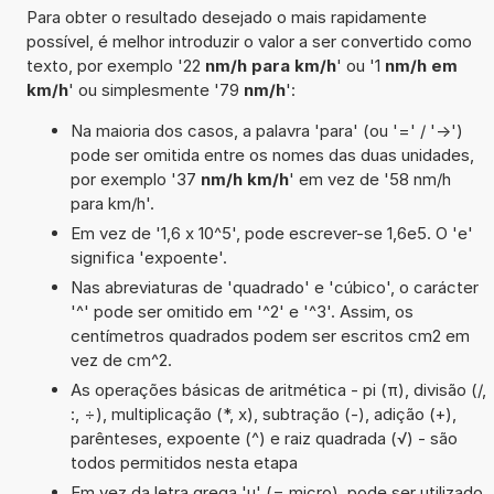
Para obter o resultado desejado o mais rapidamente
possível, é melhor introduzir o valor a ser convertido como
texto, por exemplo '22
nm/h para km/h
' ou '1
nm/h em
km/h
' ou simplesmente '79
nm/h
':
Na maioria dos casos, a palavra 'para' (ou '=' / '->')
pode ser omitida entre os nomes das duas unidades,
por exemplo '37
nm/h km/h
' em vez de '58 nm/h
para km/h'.
Em vez de '1,6 x 10^5', pode escrever-se 1,6e5. O 'e'
significa 'expoente'.
Nas abreviaturas de 'quadrado' e 'cúbico', o carácter
'^' pode ser omitido em '^2' e '^3'. Assim, os
centímetros quadrados podem ser escritos cm2 em
vez de cm^2.
As operações básicas de aritmética - pi (π), divisão (/,
:, ÷), multiplicação (*, x), subtração (-), adição (+),
parênteses, expoente (^) e raiz quadrada (√) - são
todos permitidos nesta etapa
Em vez da letra grega 'µ' (= micro), pode ser utilizado