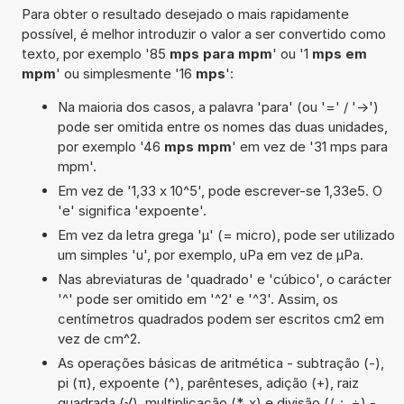
Para obter o resultado desejado o mais rapidamente
possível, é melhor introduzir o valor a ser convertido como
texto, por exemplo '85
mps para mpm
' ou '1
mps em
mpm
' ou simplesmente '16
mps
':
Na maioria dos casos, a palavra 'para' (ou '=' / '->')
pode ser omitida entre os nomes das duas unidades,
por exemplo '46
mps mpm
' em vez de '31 mps para
mpm'.
Em vez de '1,33 x 10^5', pode escrever-se 1,33e5. O
'e' significa 'expoente'.
Em vez da letra grega 'µ' (= micro), pode ser utilizado
um simples 'u', por exemplo, uPa em vez de µPa.
Nas abreviaturas de 'quadrado' e 'cúbico', o carácter
'^' pode ser omitido em '^2' e '^3'. Assim, os
centímetros quadrados podem ser escritos cm2 em
vez de cm^2.
As operações básicas de aritmética - subtração (-),
pi (π), expoente (^), parênteses, adição (+), raiz
quadrada (√), multiplicação (*, x) e divisão (/, :, ÷) -