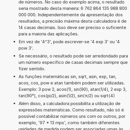
de números. No caso do exemplo acima, o resultado
seria mostrado desta maneira: 6 762 864 135 988 800
000 000. Independentemente da apresentação dos
resultados, a precisão máxima desta calculadora é de
14 casas decimais. Isso deve ser preciso o suficiente
para a maioria das aplicações.
Em vez de '4^3', pode escrever-se '4 exp 3' ou '4
pow 3'.
Se necessário, o resultado pode ser arredondado para
um número específico de casas decimais sempre que
fizer sentido.
As funções matemáticas sin, sqrt, asin, exp, tan,
acos, cos, pow e atan também podem ser utilizadas.
Exemplo: 3 pow 2, acos(1), sin(90), atan(1/4), 2 exp 3,
tan(90°), cos(pi/2), asin(1/2), sin(π/2) ou sqrt(4)
Além disso, a calculadora possibilita a utilização de
expressões matemáticas. Como resultado, não só é
possível contabilizar números uns com os outros, por
exemplo, '97 * 13 mps', como também diferentes
unidades de medida podem ser associadas umas às