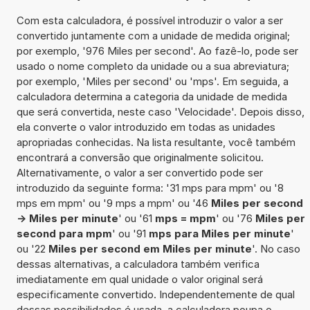
Com esta calculadora, é possível introduzir o valor a ser
convertido juntamente com a unidade de medida original;
por exemplo, '976 Miles per second'. Ao fazê-lo, pode ser
usado o nome completo da unidade ou a sua abreviatura;
por exemplo, 'Miles per second' ou 'mps'. Em seguida, a
calculadora determina a categoria da unidade de medida
que será convertida, neste caso 'Velocidade'. Depois disso,
ela converte o valor introduzido em todas as unidades
apropriadas conhecidas. Na lista resultante, você também
encontrará a conversão que originalmente solicitou.
Alternativamente, o valor a ser convertido pode ser
introduzido da seguinte forma: '31 mps para mpm' ou '8
mps em mpm' ou '9 mps a mpm' ou '46
Miles per second
-> Miles per minute
' ou '61
mps = mpm
' ou '76
Miles per
second para mpm
' ou '91
mps para Miles per minute
'
ou '22
Miles per second em Miles per minute
'. No caso
dessas alternativas, a calculadora também verifica
imediatamente em qual unidade o valor original será
especificamente convertido. Independentemente de qual
dessas possibilidades é usada, a calculadora poupa o