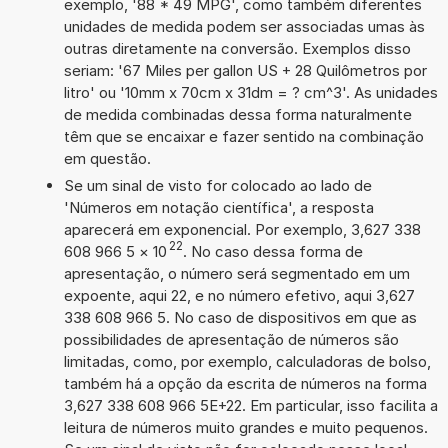
exemplo, '88 * 49 MPG', como também diferentes
unidades de medida podem ser associadas umas às
outras diretamente na conversão. Exemplos disso
seriam: '67 Miles per gallon US + 28 Quilômetros por
litro' ou '10mm x 70cm x 31dm = ? cm^3'. As unidades
de medida combinadas dessa forma naturalmente
têm que se encaixar e fazer sentido na combinação
em questão.
Se um sinal de visto for colocado ao lado de
'Números em notação científica', a resposta
aparecerá em exponencial. Por exemplo, 3,627 338
22
608 966 5
×
10
. No caso dessa forma de
apresentação, o número será segmentado em um
expoente, aqui 22, e no número efetivo, aqui 3,627
338 608 966 5. No caso de dispositivos em que as
possibilidades de apresentação de números são
limitadas, como, por exemplo, calculadoras de bolso,
também há a opção da escrita de números na forma
3,627 338 608 966 5E+22. Em particular, isso facilita a
leitura de números muito grandes e muito pequenos.