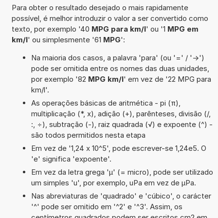
Para obter o resultado desejado o mais rapidamente
possível, é melhor introduzir o valor a ser convertido como
texto, por exemplo '40
MPG para km/l
' ou '1
MPG em
km/l
' ou simplesmente '61
MPG
':
Na maioria dos casos, a palavra 'para' (ou '=' / '->')
pode ser omitida entre os nomes das duas unidades,
por exemplo '82
MPG km/l
' em vez de '22 MPG para
km/l'.
As operações básicas de aritmética - pi (π),
multiplicação (*, x), adição (+), parênteses, divisão (/,
:, ÷), subtração (-), raiz quadrada (√) e expoente (^) -
são todos permitidos nesta etapa
Em vez de '1,24 x 10^5', pode escrever-se 1,24e5. O
'e' significa 'expoente'.
Em vez da letra grega 'µ' (= micro), pode ser utilizado
um simples 'u', por exemplo, uPa em vez de µPa.
Nas abreviaturas de 'quadrado' e 'cúbico', o carácter
'^' pode ser omitido em '^2' e '^3'. Assim, os
centímetros quadrados podem ser escritos cm2 em