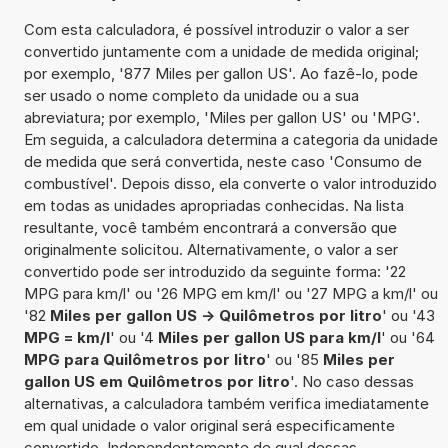
Com esta calculadora, é possível introduzir o valor a ser
convertido juntamente com a unidade de medida original;
por exemplo, '877 Miles per gallon US'. Ao fazê-lo, pode
ser usado o nome completo da unidade ou a sua
abreviatura; por exemplo, 'Miles per gallon US' ou 'MPG'.
Em seguida, a calculadora determina a categoria da unidade
de medida que será convertida, neste caso 'Consumo de
combustível'. Depois disso, ela converte o valor introduzido
em todas as unidades apropriadas conhecidas. Na lista
resultante, você também encontrará a conversão que
originalmente solicitou. Alternativamente, o valor a ser
convertido pode ser introduzido da seguinte forma: '22
MPG para km/l' ou '26 MPG em km/l' ou '27 MPG a km/l' ou
'82
Miles per gallon US -> Quilômetros por litro
' ou '43
MPG = km/l
' ou '4
Miles per gallon US para km/l
' ou '64
MPG para Quilômetros por litro
' ou '85
Miles per
gallon US em Quilômetros por litro
'. No caso dessas
alternativas, a calculadora também verifica imediatamente
em qual unidade o valor original será especificamente
convertido. Independentemente de qual dessas