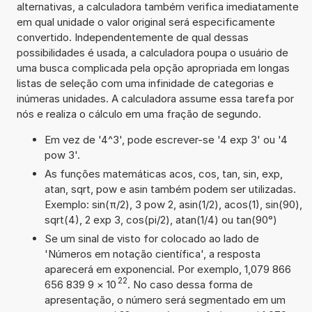
alternativas, a calculadora também verifica imediatamente
em qual unidade o valor original será especificamente
convertido. Independentemente de qual dessas
possibilidades é usada, a calculadora poupa o usuário de
uma busca complicada pela opção apropriada em longas
listas de seleção com uma infinidade de categorias e
inúmeras unidades. A calculadora assume essa tarefa por
nós e realiza o cálculo em uma fração de segundo.
Em vez de '4^3', pode escrever-se '4 exp 3' ou '4
pow 3'.
As funções matemáticas acos, cos, tan, sin, exp,
atan, sqrt, pow e asin também podem ser utilizadas.
Exemplo: sin(π/2), 3 pow 2, asin(1/2), acos(1), sin(90),
sqrt(4), 2 exp 3, cos(pi/2), atan(1/4) ou tan(90°)
Se um sinal de visto for colocado ao lado de
'Números em notação científica', a resposta
aparecerá em exponencial. Por exemplo, 1,079 866
22
656 839 9
×
10
. No caso dessa forma de
apresentação, o número será segmentado em um