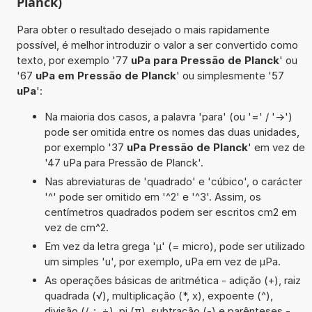
Planck)
Para obter o resultado desejado o mais rapidamente
possível, é melhor introduzir o valor a ser convertido como
texto, por exemplo '77
uPa para Pressão de Planck
' ou
'67
uPa em Pressão de Planck
' ou simplesmente '57
uPa
':
Na maioria dos casos, a palavra 'para' (ou '=' / '->')
pode ser omitida entre os nomes das duas unidades,
por exemplo '37
uPa Pressão de Planck
' em vez de
'47 uPa para Pressão de Planck'.
Nas abreviaturas de 'quadrado' e 'cúbico', o carácter
'^' pode ser omitido em '^2' e '^3'. Assim, os
centímetros quadrados podem ser escritos cm2 em
vez de cm^2.
Em vez da letra grega 'µ' (= micro), pode ser utilizado
um simples 'u', por exemplo, uPa em vez de µPa.
As operações básicas de aritmética - adição (+), raiz
quadrada (√), multiplicação (*, x), expoente (^),
divisão (/, :, ÷), pi (π), subtração (-) e parênteses -