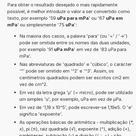
Para obter o resultado desejado o mais rapidamente
possível, é melhor introduzir o valor a ser convertido como
texto, por exemplo '59
uPa para mPa
' ou '67
uPa em
mPa
' ou simplesmente '75
uPa
':
Na maioria dos casos, a palavra 'para' (ou '=' / '->')
pode ser omitida entre os nomes das duas unidades,
por exemplo '91
uPa mPa
' em vez de '83 uPa para
mPa'.
Nas abreviaturas de 'quadrado' e 'cúbico', o carácter
'^' pode ser omitido em '^2' e '^3'. Assim, os
centímetros quadrados podem ser escritos cm2 em
vez de cm^2.
Em vez da letra grega 'µ' (= micro), pode ser utilizado
um simples 'u', por exemplo, uPa em vez de µPa.
Em vez de '1,19 x 10^5', pode escrever-se 1,19e5. O 'e'
significa 'expoente'.
As operações básicas de aritmética - multiplicação (*,
x), pi (π), raiz quadrada (√), expoente (^), adição (+),
parênteses, subtração (-) e divisão (/, :, ÷) - são