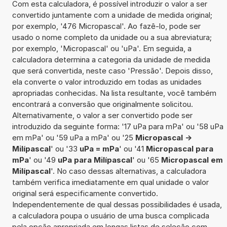
Com esta calculadora, é possível introduzir o valor a ser
convertido juntamente com a unidade de medida original;
por exemplo, '476 Micropascal'. Ao fazê-lo, pode ser
usado o nome completo da unidade ou a sua abreviatura;
por exemplo, 'Micropascal' ou 'uPa'. Em seguida, a
calculadora determina a categoria da unidade de medida
que será convertida, neste caso 'Pressão'. Depois disso,
ela converte o valor introduzido em todas as unidades
apropriadas conhecidas. Na lista resultante, você também
encontrará a conversão que originalmente solicitou.
Alternativamente, o valor a ser convertido pode ser
introduzido da seguinte forma: '17 uPa para mPa' ou '58 uPa
em mPa' ou '59 uPa a mPa' ou '25
Micropascal ->
Milípascal
' ou '33
uPa = mPa
' ou '41
Micropascal para
mPa
' ou '49
uPa para Milípascal
' ou '65
Micropascal em
Milípascal
'. No caso dessas alternativas, a calculadora
também verifica imediatamente em qual unidade o valor
original será especificamente convertido.
Independentemente de qual dessas possibilidades é usada,
a calculadora poupa o usuário de uma busca complicada
pela opção apropriada em longas listas de seleção com