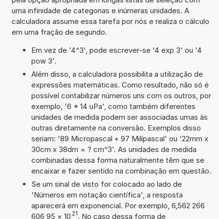
uma infinidade de categorias e inúmeras unidades. A
calculadora assume essa tarefa por nós e realiza o cálculo
em uma fração de segundo.
Em vez de '4^3', pode escrever-se '4 exp 3' ou '4
pow 3'.
Além disso, a calculadora possibilita a utilização de
expressões matemáticas. Como resultado, não só é
possível contabilizar números uns com os outros, por
exemplo, '6 * 14 uPa', como também diferentes
unidades de medida podem ser associadas umas às
outras diretamente na conversão. Exemplos disso
seriam: '89 Micropascal + 97 Milípascal' ou '22mm x
30cm x 38dm = ? cm^3'. As unidades de medida
combinadas dessa forma naturalmente têm que se
encaixar e fazer sentido na combinação em questão.
Se um sinal de visto for colocado ao lado de
'Números em notação científica', a resposta
aparecerá em exponencial. Por exemplo, 6,562 266
21
606 95
×
10
. No caso dessa forma de