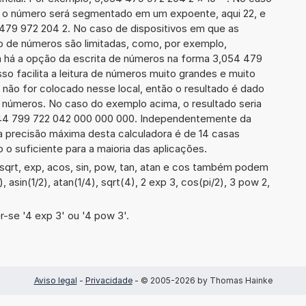
 o número será segmentado em um expoente, aqui 22, e
 479 972 204 2. No caso de dispositivos em que as
o de números são limitadas, como, por exemplo,
 há a opção da escrita de números na forma 3,054 479
sso facilita a leitura de números muito grandes e muito
 não for colocado nesse local, então o resultado é dado
e números. No caso do exemplo acima, o resultado seria
44 799 722 042 000 000 000. Independentemente da
a precisão máxima desta calculadora é de 14 casas
 o suficiente para a maioria das aplicações.
sqrt, exp, acos, sin, pow, tan, atan e cos também podem
, asin(1/2), atan(1/4), sqrt(4), 2 exp 3, cos(pi/2), 3 pow 2,
-se '4 exp 3' ou '4 pow 3'.
Aviso legal
-
Privacidade
- © 2005-2026 by Thomas Hainke