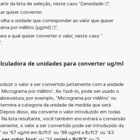
artir da lista de seleção, neste caso '
Densidade
'.
ue quiser converter.
scolha a unidade que corresponder ao valor que quiser
ama por mililitro [µg/ml]
'.
ara a qual quiser converter o valor, neste caso '
'.
calculadora de unidades para converter ug/ml
roduzir o valor a ser convertido juntamente com a unidade
 Micrograma por mililitro'. Ao fazê-lo, pode ser usado o
reviatura; por exemplo, 'Micrograma por mililitro' ou
determina a categoria da unidade de medida que será
Depois disso, ela converte o valor introduzido em todas
 Na lista resultante, você também encontrará a conversão
ivamente, o valor a ser convertido pode ser introduzido da
' ou '67 ug/ml em lb/ft3' ou '68 ug/ml a lb/ft3' ou '43
 per cubic foot
' ou '24
ug/ml = lb/ft3
' ou '5