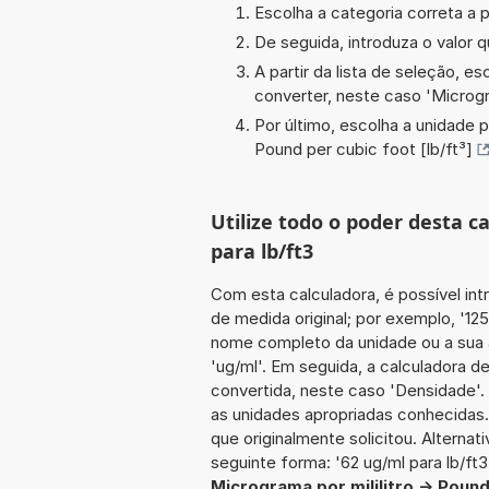
Escolha a categoria correta a p
De seguida, introduza o valor q
A partir da lista de seleção, e
converter, neste caso '
Microgr
Por último, escolha a unidade p
Pound per cubic foot [lb/ft³]
Utilize todo o poder desta 
para lb/ft3
Com esta calculadora, é possível int
de medida original; por exemplo, '125
nome completo da unidade ou a sua ab
'ug/ml'. Em seguida, a calculadora 
convertida, neste caso 'Densidade'. 
as unidades apropriadas conhecidas.
que originalmente solicitou. Alternat
seguinte forma: '62 ug/ml para lb/ft3
Micrograma por mililitro -> Pound