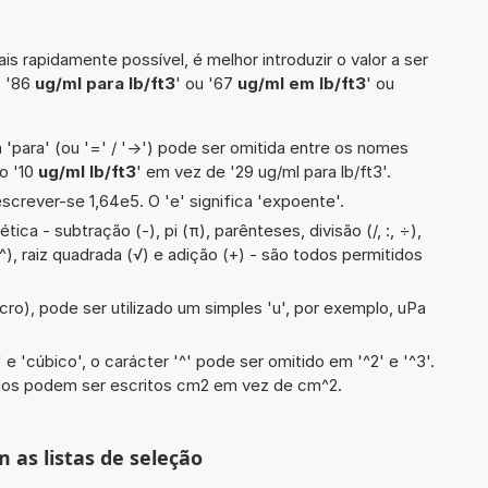
is rapidamente possível, é melhor introduzir o valor a ser
o '86
ug/ml para lb/ft3
' ou '67
ug/ml em lb/ft3
' ou
 'para' (ou '=' / '->') pode ser omitida entre os nomes
o '10
ug/ml lb/ft3
' em vez de '29 ug/ml para lb/ft3'.
screver-se 1,64e5. O 'e' significa 'expoente'.
ca - subtração (-), pi (π), parênteses, divisão (/, :, ÷),
(^), raiz quadrada (√) e adição (+) - são todos permitidos
cro), pode ser utilizado um simples 'u', por exemplo, uPa
e 'cúbico', o carácter '^' pode ser omitido em '^2' e '^3'.
dos podem ser escritos cm2 em vez de cm^2.
m as listas de seleção