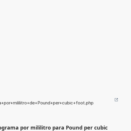
a+por+mililitro+de+Pound+per+cubic+foot.php
ograma por mililitro para Pound per cubic