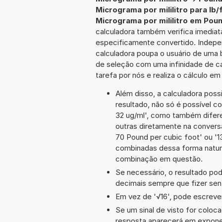
Micrograma por mililitro para lb/
Micrograma por mililitro em Poun
calculadora também verifica imediata
especificamente convertido. Indepe
calculadora poupa o usuário de uma 
de seleção com uma infinidade de c
tarefa por nós e realiza o cálculo e
Além disso, a calculadora poss
resultado, não só é possível c
32 ug/ml', como também difer
outras diretamente na conversã
70 Pound per cubic foot' ou 
combinadas dessa forma natura
combinação em questão.
Se necessário, o resultado po
decimais sempre que fizer sen
Em vez de '√16', pode escrever-
Se um sinal de visto for coloc
resposta aparecerá em expone