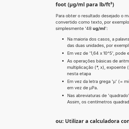
foot (µg/ml para lb/ft³)
Para obter o resultado desejado o ma
convertido como texto, por exempl
simplesmente '48
ug/ml
':
Na maioria dos casos, a palavra
das duas unidades, por exempl
Em vez de '1,64 x 10^5', pode e
As operações básicas de aritméti
multiplicação (*, x), expoente 
nesta etapa
Em vez da letra grega 'µ' (= mi
em vez de µPa.
Nas abreviaturas de 'quadrado' 
Assim, os centímetros quadra
ou: Utilizar a calculadora co