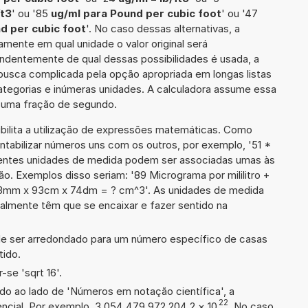
ft3
' ou '85
ug/ml para Pound per cubic foot
' ou '47
d per cubic foot
'. No caso dessas alternativas, a
mente em qual unidade o valor original será
ndentemente de qual dessas possibilidades é usada, a
busca complicada pela opção apropriada em longas listas
ategorias e inúmeras unidades. A calculadora assume essa
m uma fração de segundo.
ibilita a utilização de expressões matemáticas. Como
ontabilizar números uns com os outros, por exemplo, '51 *
entes unidades de medida podem ser associadas umas às
o. Exemplos disso seriam: '89 Micrograma por mililitro +
'13mm x 93cm x 74dm = ? cm^3'. As unidades de medida
lmente têm que se encaixar e fazer sentido na
de ser arredondado para um número específico de casas
tido.
se 'sqrt 16'.
ado ao lado de 'Números em notação científica', a
22
ncial. Por exemplo, 3,054 479 972 204 2
×
10
. No caso