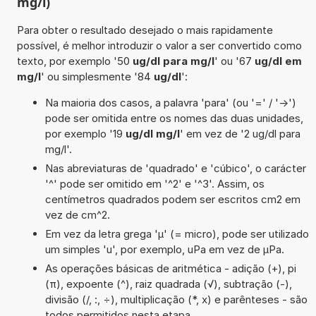
mg/l)
Para obter o resultado desejado o mais rapidamente
possível, é melhor introduzir o valor a ser convertido como
texto, por exemplo '50
ug/dl para mg/l
' ou '67
ug/dl em
mg/l
' ou simplesmente '84
ug/dl
':
Na maioria dos casos, a palavra 'para' (ou '=' / '->')
pode ser omitida entre os nomes das duas unidades,
por exemplo '19
ug/dl mg/l
' em vez de '2 ug/dl para
mg/l'.
Nas abreviaturas de 'quadrado' e 'cúbico', o carácter
'^' pode ser omitido em '^2' e '^3'. Assim, os
centímetros quadrados podem ser escritos cm2 em
vez de cm^2.
Em vez da letra grega 'µ' (= micro), pode ser utilizado
um simples 'u', por exemplo, uPa em vez de µPa.
As operações básicas de aritmética - adição (+), pi
(π), expoente (^), raiz quadrada (√), subtração (-),
divisão (/, :, ÷), multiplicação (*, x) e parênteses - são
todos permitidos nesta etapa