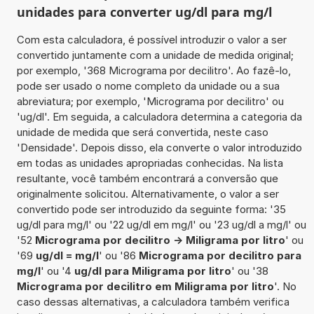
unidades para converter ug/dl para mg/l
Com esta calculadora, é possível introduzir o valor a ser
convertido juntamente com a unidade de medida original;
por exemplo, '368 Micrograma por decilitro'. Ao fazê-lo,
pode ser usado o nome completo da unidade ou a sua
abreviatura; por exemplo, 'Micrograma por decilitro' ou
'ug/dl'. Em seguida, a calculadora determina a categoria da
unidade de medida que será convertida, neste caso
'Densidade'. Depois disso, ela converte o valor introduzido
em todas as unidades apropriadas conhecidas. Na lista
resultante, você também encontrará a conversão que
originalmente solicitou. Alternativamente, o valor a ser
convertido pode ser introduzido da seguinte forma: '35
ug/dl para mg/l' ou '22 ug/dl em mg/l' ou '23 ug/dl a mg/l' ou
'52
Micrograma por decilitro -> Miligrama por litro
' ou
'69
ug/dl = mg/l
' ou '86
Micrograma por decilitro para
mg/l
' ou '4
ug/dl para Miligrama por litro
' ou '38
Micrograma por decilitro em Miligrama por litro
'. No
caso dessas alternativas, a calculadora também verifica