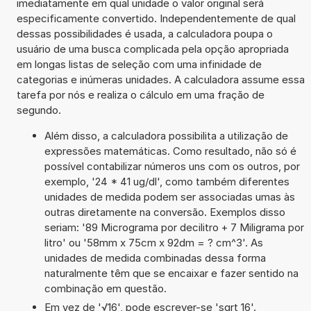
imediatamente em qual unidade o valor original será
especificamente convertido. Independentemente de qual
dessas possibilidades é usada, a calculadora poupa o
usuário de uma busca complicada pela opção apropriada
em longas listas de seleção com uma infinidade de
categorias e inúmeras unidades. A calculadora assume essa
tarefa por nós e realiza o cálculo em uma fração de
segundo.
Além disso, a calculadora possibilita a utilização de
expressões matemáticas. Como resultado, não só é
possível contabilizar números uns com os outros, por
exemplo, '24 * 41 ug/dl', como também diferentes
unidades de medida podem ser associadas umas às
outras diretamente na conversão. Exemplos disso
seriam: '89 Micrograma por decilitro + 7 Miligrama por
litro' ou '58mm x 75cm x 92dm = ? cm^3'. As
unidades de medida combinadas dessa forma
naturalmente têm que se encaixar e fazer sentido na
combinação em questão.
Em vez de '√16', pode escrever-se 'sqrt 16'.