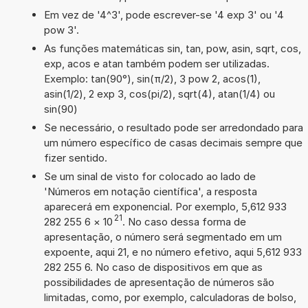
Em vez de '4^3', pode escrever-se '4 exp 3' ou '4
pow 3'.
As funções matemáticas sin, tan, pow, asin, sqrt, cos,
exp, acos e atan também podem ser utilizadas.
Exemplo: tan(90°), sin(π/2), 3 pow 2, acos(1),
asin(1/2), 2 exp 3, cos(pi/2), sqrt(4), atan(1/4) ou
sin(90)
Se necessário, o resultado pode ser arredondado para
um número específico de casas decimais sempre que
fizer sentido.
Se um sinal de visto for colocado ao lado de
'Números em notação científica', a resposta
aparecerá em exponencial. Por exemplo, 5,612 933
21
282 255 6
×
10
. No caso dessa forma de
apresentação, o número será segmentado em um
expoente, aqui 21, e no número efetivo, aqui 5,612 933
282 255 6. No caso de dispositivos em que as
possibilidades de apresentação de números são
limitadas, como, por exemplo, calculadoras de bolso,