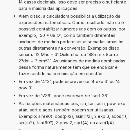
14 casas decimais. Isso deve ser preciso o suficiente
para a maioria das aplicações.
Além disso, a calculadora possibilita a utilização de
expressões matemáticas. Como resultado, não só é
possível contabilizar números uns com os outros, por
exemplo, '50 * 69 ℧', como também diferentes
unidades de medida podem ser associadas umas às
outras diretamente na conversão. Exemplos disso
seriam: '12 Mho + 31 Quilomho' ou '88mm x 8cm x
27dm = ? cm^3'. As unidades de medida combinadas
dessa forma naturalmente têm que se encaixar e
fazer sentido na combinação em questão.
Em vez de '4^3', pode escrever-se '4 exp 3' ou '4
pow 3'.
Em vez de '√36', pode escrever-se 'sqrt 36'.
As funções matemáticas cos, sin, tan, asin, pow, exp,
atan, sqrt e acos também podem ser utilizadas.
Exemplo: sin(90), cos(pi/2), asin(1/2), 2 exp 3, acos(1),
sin(π/2), tan(90°), 3 pow 2, sqrt(4) ou atan(1/4)