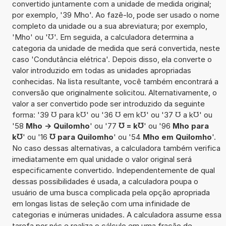
convertido juntamente com a unidade de medida original;
por exemplo, '39 Mho'. Ao fazê-lo, pode ser usado o nome
completo da unidade ou a sua abreviatura; por exemplo,
'Mho' ou '℧'. Em seguida, a calculadora determina a
categoria da unidade de medida que será convertida, neste
caso 'Condutância elétrica'. Depois disso, ela converte o
valor introduzido em todas as unidades apropriadas
conhecidas. Na lista resultante, você também encontrará a
conversão que originalmente solicitou. Alternativamente, o
valor a ser convertido pode ser introduzido da seguinte
forma: '39 ℧ para k℧' ou '36 ℧ em k℧' ou '37 ℧ a k℧' ou
'58
Mho -> Quilomho
' ou '77
℧ = k℧
' ou '96
Mho para
k℧
' ou '16
℧ para Quilomho
' ou '54
Mho em Quilomho
'.
No caso dessas alternativas, a calculadora também verifica
imediatamente em qual unidade o valor original será
especificamente convertido. Independentemente de qual
dessas possibilidades é usada, a calculadora poupa o
usuário de uma busca complicada pela opção apropriada
em longas listas de seleção com uma infinidade de
categorias e inúmeras unidades. A calculadora assume essa
tarefa por nós e realiza o cálculo em uma fração de