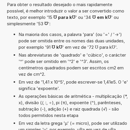
Para obter o resultado desejado o mais rapidamente
possível, é melhor introduzir o valor a ser convertido como
texto, por exemplo '15
℧ para k℧
' ou '34
℧ em k℧
' ou
simplesmente '53
℧
':
Na maioria dos casos, a palavra 'para' (ou '=' / '->')
pode ser omitida entre os nomes das duas unidades,
por exemplo '91
℧ k℧
' em vez de '72 ℧ para k℧'.
Nas abreviaturas de 'quadrado' e 'cúbico', o carácter
'^' pode ser omitido em '^2' e '^3'. Assim, os
centímetros quadrados podem ser escritos cm2 em
vez de cm^2.
Em vez de '1,41 x 10^5', pode escrever-se 1,41e5. O 'e'
significa 'expoente'.
As operações básicas de aritmética - multiplicação (*,
x), divisão (/, :, ÷), pi (π), expoente (^), parênteses,
subtração (-), adição (+) e raiz quadrada (√) - são
todos permitidos nesta etapa
Em vez da letra grega 'µ' (= micro), pode ser utilizado
um simples 'u', por exemplo, uPa em vez de µPa.