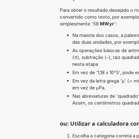
Para obter o resultado desejado o ma
convertido como texto, por exempl
simplesmente '58
MWyr
':
Na maioria dos casos, a palavra
das duas unidades, por exemp
As operações básicas de aritméti
(π), subtração (-), raiz quadra
nesta etapa
Em vez de '1,18 x 10^5', pode e
Em vez da letra grega 'µ' (= mi
em vez de µPa.
Nas abreviaturas de 'quadrado' 
Assim, os centímetros quadra
ou: Utilizar a calculadora co
Escolha a categoria correta a p