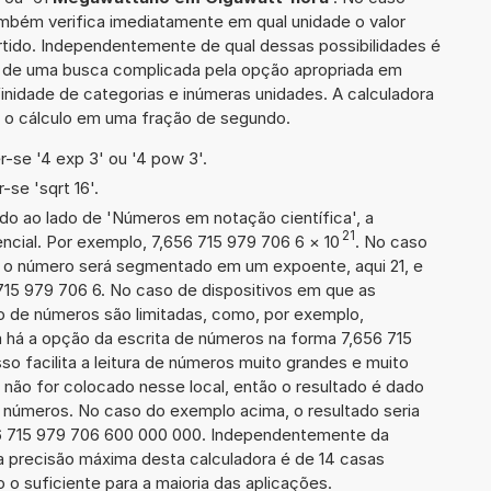
também verifica imediatamente em qual unidade o valor
rtido. Independentemente de qual dessas possibilidades é
io de uma busca complicada pela opção apropriada em
inidade de categorias e inúmeras unidades. A calculadora
a o cálculo em uma fração de segundo.
-se '4 exp 3' ou '4 pow 3'.
se 'sqrt 16'.
ado ao lado de 'Números em notação científica', a
21
cial. Por exemplo, 7,656 715 979 706 6
×
10
. No caso
 o número será segmentado em um expoente, aqui 21, e
715 979 706 6. No caso de dispositivos em que as
o de números são limitadas, como, por exemplo,
 há a opção da escrita de números na forma 7,656 715
sso facilita a leitura de números muito grandes e muito
 não for colocado nesse local, então o resultado é dado
e números. No caso do exemplo acima, o resultado seria
6 715 979 706 600 000 000. Independentemente da
a precisão máxima desta calculadora é de 14 casas
 o suficiente para a maioria das aplicações.