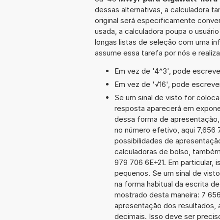
dessas alternativas, a calculadora 
original será especificamente conve
usada, a calculadora poupa o usuár
longas listas de seleção com uma inf
assume essa tarefa por nós e realiz
Em vez de '4^3', pode escrever
Em vez de '√16', pode escrever-
Se um sinal de visto for coloc
resposta aparecerá em exponen
dessa forma de apresentação,
no número efetivo, aqui 7,656 
possibilidades de apresentaçã
calculadoras de bolso, também
979 706 6E+21. Em particular, i
pequenos. Se um sinal de visto
na forma habitual da escrita d
mostrado desta maneira: 7 65
apresentação dos resultados, 
decimais. Isso deve ser preciso