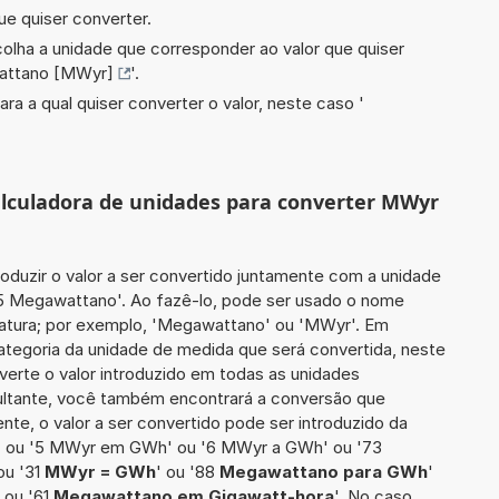
ue quiser converter.
scolha a unidade que corresponder ao valor que quiser
ttano [MWyr]
'.
ara a qual quiser converter o valor, neste caso '
calculadora de unidades para converter MWyr
roduzir o valor a ser convertido juntamente com a unidade
25 Megawattano'. Ao fazê-lo, pode ser usado o nome
iatura; por exemplo, 'Megawattano' ou 'MWyr'. Em
categoria da unidade de medida que será convertida, neste
nverte o valor introduzido em todas as unidades
sultante, você também encontrará a conversão que
ente, o valor a ser convertido pode ser introduzido da
' ou '5 MWyr em GWh' ou '6 MWyr a GWh' ou '73
 ou '31
MWyr = GWh
' ou '88
Megawattano para GWh
'
' ou '61
Megawattano em Gigawatt-hora
'. No caso