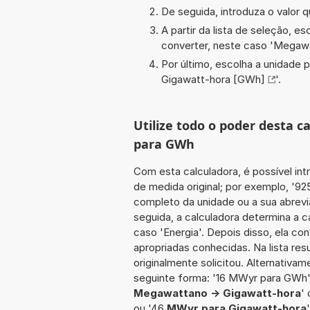
De seguida, introduza o valor q
A partir da lista de seleção, e
converter, neste caso '
Megawa
Por último, escolha a unidade p
Gigawatt-hora [GWh]
'.
Utilize todo o poder desta 
para GWh
Com esta calculadora, é possível int
de medida original; por exemplo, '9
completo da unidade ou a sua abrev
seguida, a calculadora determina a 
caso 'Energia'. Depois disso, ela co
apropriadas conhecidas. Na lista re
originalmente solicitou. Alternativam
seguinte forma: '16 MWyr para GWh
Megawattano -> Gigawatt-hora
'
ou '46
MWyr para Gigawatt-hora