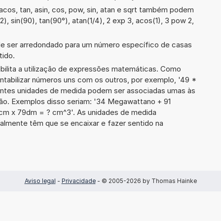
cos, tan, asin, cos, pow, sin, atan e sqrt também podem
2), sin(90), tan(90°), atan(1/4), 2 exp 3, acos(1), 3 pow 2,
de ser arredondado para um número específico de casas
tido.
ibilita a utilização de expressões matemáticas. Como
ontabilizar números uns com os outros, por exemplo, '49 *
ntes unidades de medida podem ser associadas umas às
ão. Exemplos disso seriam: '34 Megawattano + 91
cm x 79dm = ? cm^3'. As unidades de medida
lmente têm que se encaixar e fazer sentido na
Aviso legal
-
Privacidade
- © 2005-2026 by Thomas Hainke