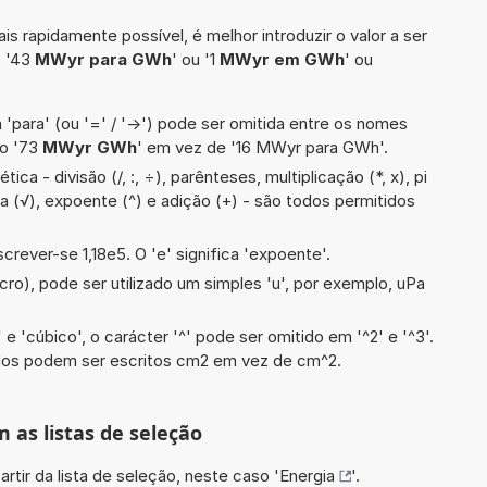
is rapidamente possível, é melhor introduzir o valor a ser
o '43
MWyr para GWh
' ou '1
MWyr em GWh
' ou
 'para' (ou '=' / '->') pode ser omitida entre os nomes
lo '73
MWyr GWh
' em vez de '16 MWyr para GWh'.
ca - divisão (/, :, ÷), parênteses, multiplicação (*, x), pi
da (√), expoente (^) e adição (+) - são todos permitidos
screver-se 1,18e5. O 'e' significa 'expoente'.
cro), pode ser utilizado um simples 'u', por exemplo, uPa
e 'cúbico', o carácter '^' pode ser omitido em '^2' e '^3'.
dos podem ser escritos cm2 em vez de cm^2.
m as listas de seleção
artir da lista de seleção, neste caso '
Energia
'.