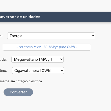
onversor de unidades
o:
tida:
tino:
meros em notação científica