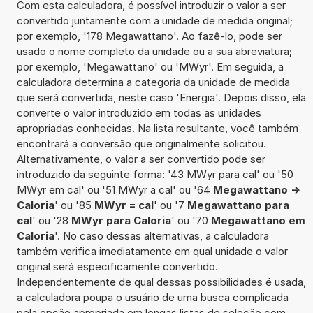
Com esta calculadora, é possível introduzir o valor a ser
convertido juntamente com a unidade de medida original;
por exemplo, '178 Megawattano'. Ao fazê-lo, pode ser
usado o nome completo da unidade ou a sua abreviatura;
por exemplo, 'Megawattano' ou 'MWyr'. Em seguida, a
calculadora determina a categoria da unidade de medida
que será convertida, neste caso 'Energia'. Depois disso, ela
converte o valor introduzido em todas as unidades
apropriadas conhecidas. Na lista resultante, você também
encontrará a conversão que originalmente solicitou.
Alternativamente, o valor a ser convertido pode ser
introduzido da seguinte forma: '43 MWyr para cal' ou '50
MWyr em cal' ou '51 MWyr a cal' ou '64
Megawattano ->
Caloria
' ou '85
MWyr = cal
' ou '7
Megawattano para
cal
' ou '28
MWyr para Caloria
' ou '70
Megawattano em
Caloria
'. No caso dessas alternativas, a calculadora
também verifica imediatamente em qual unidade o valor
original será especificamente convertido.
Independentemente de qual dessas possibilidades é usada,
a calculadora poupa o usuário de uma busca complicada
pela opção apropriada em longas listas de seleção com