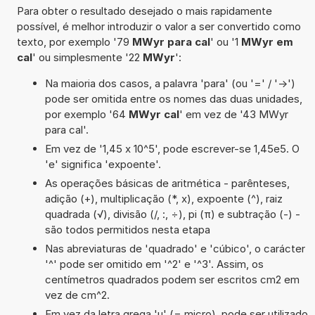
Para obter o resultado desejado o mais rapidamente
possível, é melhor introduzir o valor a ser convertido como
texto, por exemplo '79
MWyr para cal
' ou '1
MWyr em
cal
' ou simplesmente '22
MWyr
':
Na maioria dos casos, a palavra 'para' (ou '=' / '->')
pode ser omitida entre os nomes das duas unidades,
por exemplo '64
MWyr cal
' em vez de '43 MWyr
para cal'.
Em vez de '1,45 x 10^5', pode escrever-se 1,45e5. O
'e' significa 'expoente'.
As operações básicas de aritmética - parênteses,
adição (+), multiplicação (*, x), expoente (^), raiz
quadrada (√), divisão (/, :, ÷), pi (π) e subtração (-) -
são todos permitidos nesta etapa
Nas abreviaturas de 'quadrado' e 'cúbico', o carácter
'^' pode ser omitido em '^2' e '^3'. Assim, os
centímetros quadrados podem ser escritos cm2 em
vez de cm^2.
Em vez da letra grega 'µ' (= micro), pode ser utilizado