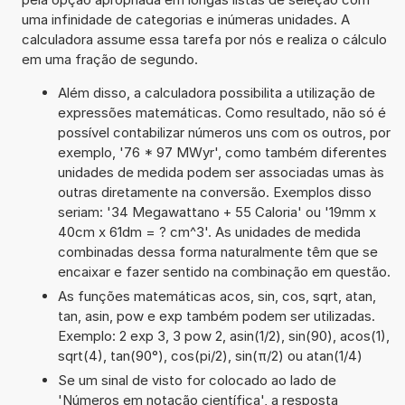
uma infinidade de categorias e inúmeras unidades. A
calculadora assume essa tarefa por nós e realiza o cálculo
em uma fração de segundo.
Além disso, a calculadora possibilita a utilização de
expressões matemáticas. Como resultado, não só é
possível contabilizar números uns com os outros, por
exemplo, '76 * 97 MWyr', como também diferentes
unidades de medida podem ser associadas umas às
outras diretamente na conversão. Exemplos disso
seriam: '34 Megawattano + 55 Caloria' ou '19mm x
40cm x 61dm = ? cm^3'. As unidades de medida
combinadas dessa forma naturalmente têm que se
encaixar e fazer sentido na combinação em questão.
As funções matemáticas acos, sin, cos, sqrt, atan,
tan, asin, pow e exp também podem ser utilizadas.
Exemplo: 2 exp 3, 3 pow 2, asin(1/2), sin(90), acos(1),
sqrt(4), tan(90°), cos(pi/2), sin(π/2) ou atan(1/4)
Se um sinal de visto for colocado ao lado de
'Números em notação científica', a resposta