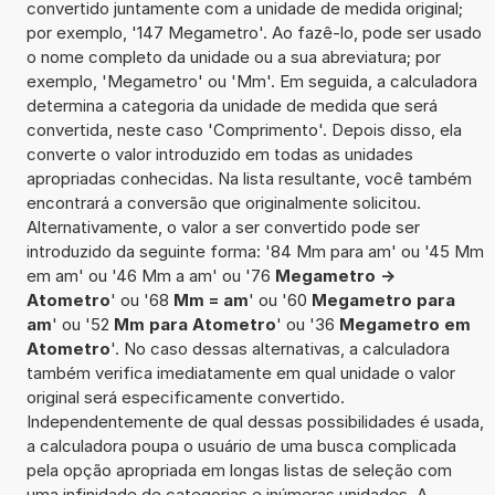
convertido juntamente com a unidade de medida original;
por exemplo, '147 Megametro'. Ao fazê-lo, pode ser usado
o nome completo da unidade ou a sua abreviatura; por
exemplo, 'Megametro' ou 'Mm'. Em seguida, a calculadora
determina a categoria da unidade de medida que será
convertida, neste caso 'Comprimento'. Depois disso, ela
converte o valor introduzido em todas as unidades
apropriadas conhecidas. Na lista resultante, você também
encontrará a conversão que originalmente solicitou.
Alternativamente, o valor a ser convertido pode ser
introduzido da seguinte forma: '84 Mm para am' ou '45 Mm
em am' ou '46 Mm a am' ou '76
Megametro ->
Atometro
' ou '68
Mm = am
' ou '60
Megametro para
am
' ou '52
Mm para Atometro
' ou '36
Megametro em
Atometro
'. No caso dessas alternativas, a calculadora
também verifica imediatamente em qual unidade o valor
original será especificamente convertido.
Independentemente de qual dessas possibilidades é usada,
a calculadora poupa o usuário de uma busca complicada
pela opção apropriada em longas listas de seleção com
uma infinidade de categorias e inúmeras unidades. A