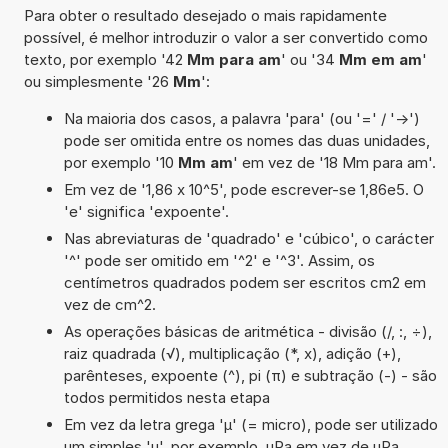
Para obter o resultado desejado o mais rapidamente
possível, é melhor introduzir o valor a ser convertido como
texto, por exemplo '42
Mm para am
' ou '34
Mm em am
'
ou simplesmente '26
Mm
':
Na maioria dos casos, a palavra 'para' (ou '=' / '->')
pode ser omitida entre os nomes das duas unidades,
por exemplo '10
Mm am
' em vez de '18 Mm para am'.
Em vez de '1,86 x 10^5', pode escrever-se 1,86e5. O
'e' significa 'expoente'.
Nas abreviaturas de 'quadrado' e 'cúbico', o carácter
'^' pode ser omitido em '^2' e '^3'. Assim, os
centímetros quadrados podem ser escritos cm2 em
vez de cm^2.
As operações básicas de aritmética - divisão (/, :, ÷),
raiz quadrada (√), multiplicação (*, x), adição (+),
parênteses, expoente (^), pi (π) e subtração (-) - são
todos permitidos nesta etapa
Em vez da letra grega 'µ' (= micro), pode ser utilizado
um simples 'u', por exemplo, uPa em vez de µPa.