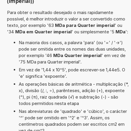
(imperial))
Para obter o resultado desejado o mais rapidamente
possível, é melhor introduzir o valor a ser convertido como
texto, por exemplo '63
MDa para Quarter imperial
' ou
'34
MDa em Quarter imperial
' ou simplesmente '5
MDa
':
Na maioria dos casos, a palavra 'para' (ou '=' / '->')
pode ser omitida entre os nomes das duas unidades,
por exemplo '46
MDa Quarter imperial
' em vez de
'75 MDa para Quarter imperial'.
Em vez de '1,44 x 10^5', pode escrever-se 1,44e5. O
'e' significa 'expoente'.
As operações básicas de aritmética - multiplicação (*,
x), divisão (/, :, ÷), parênteses, adição (+), expoente
(^), pi (π), raiz quadrada (√) e subtração (-) - são
todos permitidos nesta etapa
Nas abreviaturas de 'quadrado' e 'cúbico', o carácter
'^' pode ser omitido em '^2' e '^3'. Assim, os
centímetros quadrados podem ser escritos cm2 em
vez de cm^2.