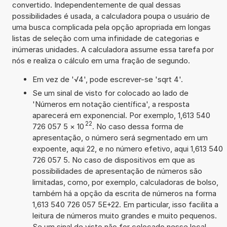
convertido. Independentemente de qual dessas
possibilidades é usada, a calculadora poupa o usuário de
uma busca complicada pela opção apropriada em longas
listas de seleção com uma infinidade de categorias e
inúmeras unidades. A calculadora assume essa tarefa por
nós e realiza o cálculo em uma fração de segundo.
Em vez de '√4', pode escrever-se 'sqrt 4'.
Se um sinal de visto for colocado ao lado de
'Números em notação científica', a resposta
aparecerá em exponencial. Por exemplo, 1,613 540
22
726 057 5
×
10
. No caso dessa forma de
apresentação, o número será segmentado em um
expoente, aqui 22, e no número efetivo, aqui 1,613 540
726 057 5. No caso de dispositivos em que as
possibilidades de apresentação de números são
limitadas, como, por exemplo, calculadoras de bolso,
também há a opção da escrita de números na forma
1,613 540 726 057 5E+22. Em particular, isso facilita a
leitura de números muito grandes e muito pequenos.
Se um sinal de visto não for colocado nesse local,