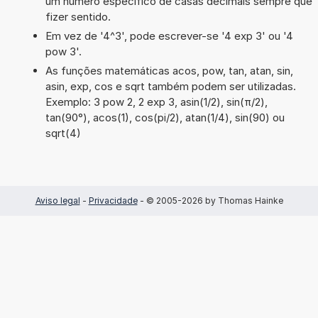
um número específico de casas decimais sempre que
fizer sentido.
Em vez de '4^3', pode escrever-se '4 exp 3' ou '4
pow 3'.
As funções matemáticas acos, pow, tan, atan, sin,
asin, exp, cos e sqrt também podem ser utilizadas.
Exemplo: 3 pow 2, 2 exp 3, asin(1/2), sin(π/2),
tan(90°), acos(1), cos(pi/2), atan(1/4), sin(90) ou
sqrt(4)
Aviso legal
-
Privacidade
- © 2005-2026 by Thomas Hainke