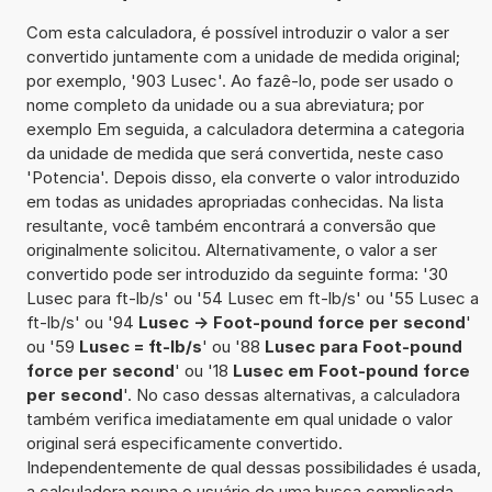
Com esta calculadora, é possível introduzir o valor a ser
convertido juntamente com a unidade de medida original;
por exemplo, '903 Lusec'. Ao fazê-lo, pode ser usado o
nome completo da unidade ou a sua abreviatura; por
exemplo Em seguida, a calculadora determina a categoria
da unidade de medida que será convertida, neste caso
'Potencia'. Depois disso, ela converte o valor introduzido
em todas as unidades apropriadas conhecidas. Na lista
resultante, você também encontrará a conversão que
originalmente solicitou. Alternativamente, o valor a ser
convertido pode ser introduzido da seguinte forma: '30
Lusec para ft-lb/s' ou '54 Lusec em ft-lb/s' ou '55 Lusec a
ft-lb/s' ou '94
Lusec -> Foot-pound force per second
'
ou '59
Lusec = ft-lb/s
' ou '88
Lusec para Foot-pound
force per second
' ou '18
Lusec em Foot-pound force
per second
'. No caso dessas alternativas, a calculadora
também verifica imediatamente em qual unidade o valor
original será especificamente convertido.
Independentemente de qual dessas possibilidades é usada,
a calculadora poupa o usuário de uma busca complicada