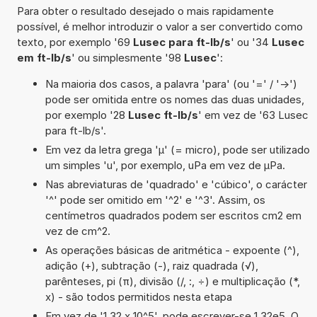
Para obter o resultado desejado o mais rapidamente
possível, é melhor introduzir o valor a ser convertido como
texto, por exemplo '69
Lusec para ft-lb/s
' ou '34
Lusec
em ft-lb/s
' ou simplesmente '98
Lusec
':
Na maioria dos casos, a palavra 'para' (ou '=' / '->')
pode ser omitida entre os nomes das duas unidades,
por exemplo '28
Lusec ft-lb/s
' em vez de '63 Lusec
para ft-lb/s'.
Em vez da letra grega 'µ' (= micro), pode ser utilizado
um simples 'u', por exemplo, uPa em vez de µPa.
Nas abreviaturas de 'quadrado' e 'cúbico', o carácter
'^' pode ser omitido em '^2' e '^3'. Assim, os
centímetros quadrados podem ser escritos cm2 em
vez de cm^2.
As operações básicas de aritmética - expoente (^),
adição (+), subtração (-), raiz quadrada (√),
parênteses, pi (π), divisão (/, :, ÷) e multiplicação (*,
x) - são todos permitidos nesta etapa
Em vez de '1,32 x 10^5', pode escrever-se 1,32e5. O