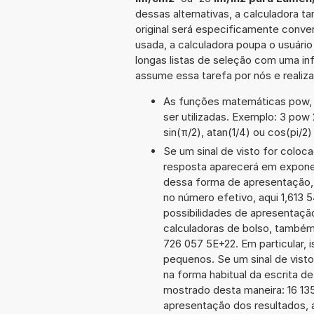
dessas alternativas, a calculadora 
original será especificamente conve
usada, a calculadora poupa o usuár
longas listas de seleção com uma inf
assume essa tarefa por nós e realiz
As funções matemáticas pow, e
ser utilizadas. Exemplo: 3 pow 2
sin(π/2), atan(1/4) ou cos(pi/2)
Se um sinal de visto for coloc
resposta aparecerá em exponen
dessa forma de apresentação,
no número efetivo, aqui 1,613 
possibilidades de apresentaçã
calculadoras de bolso, também
726 057 5E+22. Em particular, i
pequenos. Se um sinal de visto
na forma habitual da escrita d
mostrado desta maneira: 16 1
apresentação dos resultados, 