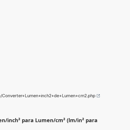
nfo/Converter+Lumen+inch2+de+Lumen+cm2.php
en/inch² para Lumen/cm² (lm/in² para