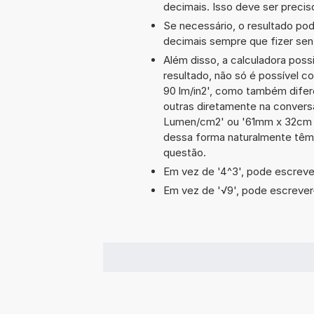
decimais. Isso deve ser preciso
Se necessário, o resultado po
decimais sempre que fizer sen
Além disso, a calculadora poss
resultado, não só é possível c
90 lm/in2', como também dife
outras diretamente na convers
Lumen/cm2' ou '61mm x 32cm 
dessa forma naturalmente têm
questão.
Em vez de '4^3', pode escrever
Em vez de '√9', pode escrever-