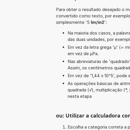
Para obter o resultado desejado o ma
convertido como texto, por exempl
simplesmente '5
lm/in2
':
Na maioria dos casos, a palavra
das duas unidades, por exemp
Em vez da letra grega 'µ' (= mi
em vez de µPa.
Nas abreviaturas de 'quadrado' 
Assim, os centímetros quadra
Em vez de '1,44 x 10^5', pode e
As operações básicas de aritmét
quadrada (√), multiplicação (*, 
nesta etapa
ou: Utilizar a calculadora co
Escolha a categoria correta a p