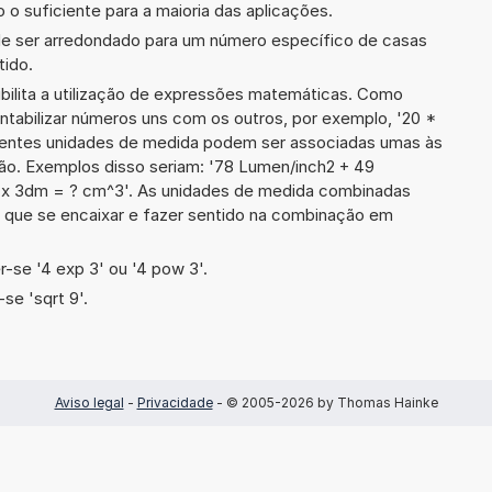
 o suficiente para a maioria das aplicações.
de ser arredondado para um número específico de casas
tido.
ibilita a utilização de expressões matemáticas. Como
ontabilizar números uns com os outros, por exemplo, '20 *
rentes unidades de medida podem ser associadas umas às
ão. Exemplos disso seriam: '78 Lumen/inch2 + 49
x 3dm = ? cm^3'. As unidades de medida combinadas
 que se encaixar e fazer sentido na combinação em
-se '4 exp 3' ou '4 pow 3'.
se 'sqrt 9'.
Aviso legal
-
Privacidade
- © 2005-2026 by Thomas Hainke