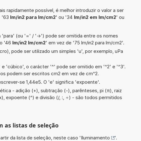
is rapidamente possível, é melhor introduzir o valor a ser
o '63
lm/in2 para lm/cm2
' ou '34
lm/in2 em lm/cm2
' ou
 'para' (ou '=' / '->') pode ser omitida entre os nomes
lo '46
lm/in2 lm/cm2
' em vez de '75 lm/in2 para lm/cm2'.
cro), pode ser utilizado um simples 'u', por exemplo, uPa
e 'cúbico', o carácter '^' pode ser omitido em '^2' e '^3'.
dos podem ser escritos cm2 em vez de cm^2.
screver-se 1,44e5. O 'e' significa 'expoente'.
ica - adição (+), subtração (-), parênteses, pi (π), raiz
x), expoente (^) e divisão (/, :, ÷) - são todos permitidos
m as listas de seleção
artir da lista de seleção, neste caso '
Iluminamento
'.