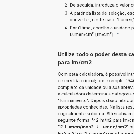
De seguida, introduza o valor q
A partir da lista de seleção, e
converter, neste caso '
Lumen/i
Por último, escolha a unidade p
Lumen/cm² [lm/cm²]
'.
Utilize todo o poder desta c
para lm/cm2
Com esta calculadora, é possível int
de medida original; por exemplo, '5
completo da unidade ou a sua abrevia
a calculadora determina a categoria
'Iluminamento'. Depois disso, ela co
apropriadas conhecidas. Na lista re
originalmente solicitou. Alternativam
seguinte forma: '42 lm/in2 para lm/c
'13
Lumen/inch2 -> Lumen/cm2
' o
lm/cm2
' ou '25
lm/in2 para Lume