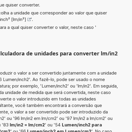
ue quiser converter.
scolha a unidade que corresponder ao valor que quiser
nch² [lm/in²]
'.
ara a qual quiser converter o valor, neste caso '
alculadora de unidades para converter lm/in2
roduzir o valor a ser convertido juntamente com a unidade
46 Lumen/inch2'. Ao fazê-lo, pode ser usado o nome
tura; por exemplo, 'Lumen/inch2' ou 'lm/in2'. Em seguida,
 da unidade de medida que será convertida, neste caso
nverte o valor introduzido em todas as unidades
sultante, você também encontrará a conversão que
ente, o valor a ser convertido pode ser introduzido da
m2' ou '96 lm/in2 em lm/cm2' ou '97 lm/in2 a lm/cm2' ou
u '83
lm/in2 = lm/cm2
' ou '54
Lumen/inch2 para
n/cm2
' ou '66
Lumen/inch2 em Lumen/cm2
'. No caso