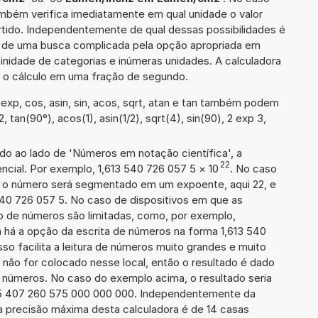
também verifica imediatamente em qual unidade o valor
rtido. Independentemente de qual dessas possibilidades é
io de uma busca complicada pela opção apropriada em
inidade de categorias e inúmeras unidades. A calculadora
a o cálculo em uma fração de segundo.
xp, cos, asin, sin, acos, sqrt, atan e tan também podem
, tan(90°), acos(1), asin(1/2), sqrt(4), sin(90), 2 exp 3,
ado ao lado de 'Números em notação científica', a
22
cial. Por exemplo, 1,613 540 726 057 5
×
10
. No caso
 o número será segmentado em um expoente, aqui 22, e
540 726 057 5. No caso de dispositivos em que as
o de números são limitadas, como, por exemplo,
 há a opção da escrita de números na forma 1,613 540
sso facilita a leitura de números muito grandes e muito
 não for colocado nesse local, então o resultado é dado
e números. No caso do exemplo acima, o resultado seria
35 407 260 575 000 000 000. Independentemente da
a precisão máxima desta calculadora é de 14 casas