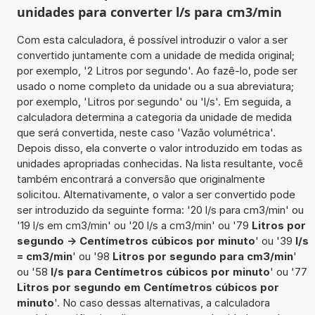
unidades para converter l/s para cm3/min
Com esta calculadora, é possível introduzir o valor a ser
convertido juntamente com a unidade de medida original;
por exemplo, '2 Litros por segundo'. Ao fazê-lo, pode ser
usado o nome completo da unidade ou a sua abreviatura;
por exemplo, 'Litros por segundo' ou 'l/s'. Em seguida, a
calculadora determina a categoria da unidade de medida
que será convertida, neste caso 'Vazão volumétrica'.
Depois disso, ela converte o valor introduzido em todas as
unidades apropriadas conhecidas. Na lista resultante, você
também encontrará a conversão que originalmente
solicitou. Alternativamente, o valor a ser convertido pode
ser introduzido da seguinte forma: '20 l/s para cm3/min' ou
'19 l/s em cm3/min' ou '20 l/s a cm3/min' ou '79
Litros por
segundo -> Centímetros cúbicos por minuto
' ou '39
l/s
= cm3/min
' ou '98
Litros por segundo para cm3/min
'
ou '58
l/s para Centímetros cúbicos por minuto
' ou '77
Litros por segundo em Centímetros cúbicos por
minuto
'. No caso dessas alternativas, a calculadora