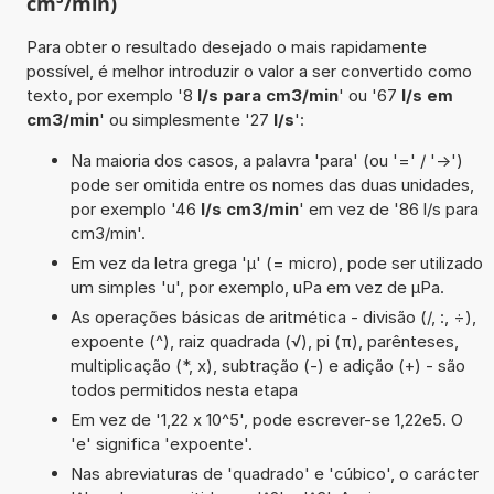
cm³/min)
Para obter o resultado desejado o mais rapidamente
possível, é melhor introduzir o valor a ser convertido como
texto, por exemplo '8
l/s para cm3/min
' ou '67
l/s em
cm3/min
' ou simplesmente '27
l/s
':
Na maioria dos casos, a palavra 'para' (ou '=' / '->')
pode ser omitida entre os nomes das duas unidades,
por exemplo '46
l/s cm3/min
' em vez de '86 l/s para
cm3/min'.
Em vez da letra grega 'µ' (= micro), pode ser utilizado
um simples 'u', por exemplo, uPa em vez de µPa.
As operações básicas de aritmética - divisão (/, :, ÷),
expoente (^), raiz quadrada (√), pi (π), parênteses,
multiplicação (*, x), subtração (-) e adição (+) - são
todos permitidos nesta etapa
Em vez de '1,22 x 10^5', pode escrever-se 1,22e5. O
'e' significa 'expoente'.
Nas abreviaturas de 'quadrado' e 'cúbico', o carácter