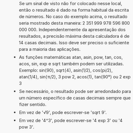
Se um sinal de visto não for colocado nesse local,
então o resultado é dado na forma habitual da escrita
de números. No caso do exemplo acima, o resultado
seria mostrado desta maneira: 2 351 999 978 596 800
000 000. Independentemente da apresentação dos
resultados, a precisão máxima desta calculadora é de
14 casas decimais. Isso deve ser preciso o suficiente
para a maioria das aplicações.
As funções matemáticas atan, asin, pow, tan, cos,
acos, sin, exp e sqrt também podem ser utilizadas.
Exemplo: sin(90), sqrt(4), asin(1/2), cos(pi/2),
atan(1/4), sin(π/2), 3 pow 2, acos(1), tan(90°) ou 2 exp
3
Se necessário, o resultado pode ser arredondado para
um número específico de casas decimais sempre que
fizer sentido.
Em vez de '√9', pode escrever-se 'sqrt 9'.
Em vez de '4^3', pode escrever-se '4 exp 3' ou '4
pow 3'.