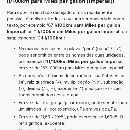
(l/100km para Miles per gallon (Imperial))
Para obter o resultado desejado o mais rapidamente
possível, é melhor introduzir o valor a ser convertido como
texto, por exemplo '67
l/100km para Miles per gallon
Imperial
' ou '1
l/100km em Miles per gallon Imperial
' ou
simplesmente '34
l/100km
':
Na maioria dos casos, a palavra 'para' (ou '=' / '->')
pode ser omitida entre os nomes das duas unidades,
por exemplo '1
l/100km Miles per gallon Imperial
'
em vez de '67 l/100km para Miles per gallon Imperial'.
As operações básicas de aritmética - parênteses, pi
(π), raiz quadrada (√), multiplicação (*, x), subtração
(-), divisão (/, :, ÷), expoente (^) e adição (+) - são
todos permitidos nesta etapa
Em vez da letra grega 'µ' (= micro), pode ser utilizado
um simples 'u', por exemplo, uPa em vez de µPa.
Em vez de '1,69 x 10^5', pode escrever-se 1,69e5. O
'e' significa 'expoente'.