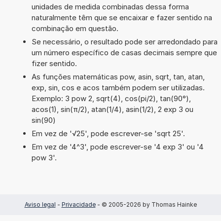
unidades de medida combinadas dessa forma
naturalmente têm que se encaixar e fazer sentido na
combinação em questão.
Se necessário, o resultado pode ser arredondado para
um número específico de casas decimais sempre que
fizer sentido.
As funções matemáticas pow, asin, sqrt, tan, atan,
exp, sin, cos e acos também podem ser utilizadas.
Exemplo: 3 pow 2, sqrt(4), cos(pi/2), tan(90°),
acos(1), sin(π/2), atan(1/4), asin(1/2), 2 exp 3 ou
sin(90)
Em vez de '√25', pode escrever-se 'sqrt 25'.
Em vez de '4^3', pode escrever-se '4 exp 3' ou '4
pow 3'.
Aviso legal
-
Privacidade
- © 2005-2026 by Thomas Hainke