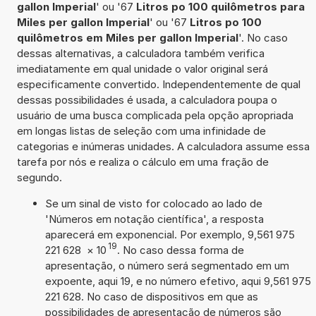
gallon Imperial
' ou '67
Litros po 100 quilômetros para
Miles per gallon Imperial
' ou '67
Litros po 100
quilômetros em Miles per gallon Imperial
'. No caso
dessas alternativas, a calculadora também verifica
imediatamente em qual unidade o valor original será
especificamente convertido. Independentemente de qual
dessas possibilidades é usada, a calculadora poupa o
usuário de uma busca complicada pela opção apropriada
em longas listas de seleção com uma infinidade de
categorias e inúmeras unidades. A calculadora assume essa
tarefa por nós e realiza o cálculo em uma fração de
segundo.
Se um sinal de visto for colocado ao lado de
'Números em notação científica', a resposta
aparecerá em exponencial. Por exemplo, 9,561 975
19
221 628
×
10
. No caso dessa forma de
apresentação, o número será segmentado em um
expoente, aqui 19, e no número efetivo, aqui 9,561 975
221 628. No caso de dispositivos em que as
possibilidades de apresentação de números são