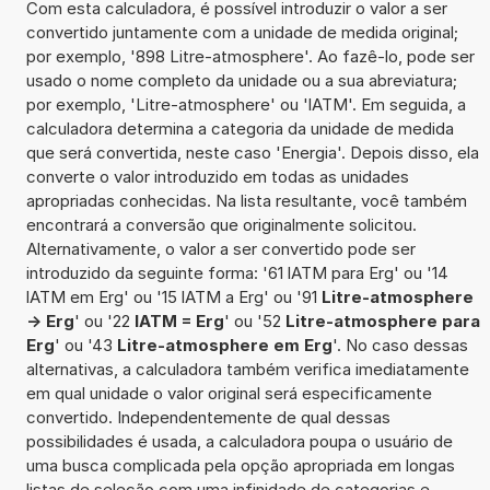
Com esta calculadora, é possível introduzir o valor a ser
convertido juntamente com a unidade de medida original;
por exemplo, '898 Litre-atmosphere'. Ao fazê-lo, pode ser
usado o nome completo da unidade ou a sua abreviatura;
por exemplo, 'Litre-atmosphere' ou 'lATM'. Em seguida, a
calculadora determina a categoria da unidade de medida
que será convertida, neste caso 'Energia'. Depois disso, ela
converte o valor introduzido em todas as unidades
apropriadas conhecidas. Na lista resultante, você também
encontrará a conversão que originalmente solicitou.
Alternativamente, o valor a ser convertido pode ser
introduzido da seguinte forma: '61 lATM para Erg' ou '14
lATM em Erg' ou '15 lATM a Erg' ou '91
Litre-atmosphere
-> Erg
' ou '22
lATM = Erg
' ou '52
Litre-atmosphere para
Erg
' ou '43
Litre-atmosphere em Erg
'. No caso dessas
alternativas, a calculadora também verifica imediatamente
em qual unidade o valor original será especificamente
convertido. Independentemente de qual dessas
possibilidades é usada, a calculadora poupa o usuário de
uma busca complicada pela opção apropriada em longas
listas de seleção com uma infinidade de categorias e