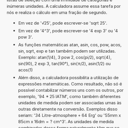
inúmeras unidades. A calculadora assume essa tarefa por
nós e realiza o cálculo em uma fração de segundo.
Em vez de '√25', pode escrever-se 'sqrt 25'.
Em vez de '4^3', pode escrever-se '4 exp 3' ou '4
pow 3'.
As funções matemáticas atan, asin, cos, pow, acos,
sin, sqrt, exp e tan também podem ser utilizadas.
Exemplo: atan(1/4), 3 pow 2, cos(pi/2), sqrt(4),
sin(90), 2 exp 3, tan(90°), sin(π/2), asin(1/2) ou
acos(1)
Além disso, a calculadora possibilita a utilização de
expressões matemáticas. Como resultado, não só é
possível contabilizar números uns com os outros, por
exemplo, '94 * 25 lATM', como também diferentes
unidades de medida podem ser associadas umas às
outras diretamente na conversão. Exemplos disso
seriam: '34 Litre-atmosphere + 64 Erg' ou '55mm x
85cm x 16dm = ? cm^3'. As unidades de medida
combinadas dessa forma naturalmente têm que se