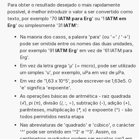
Para obter o resultado desejado o mais rapidamente
possível, é melhor introduzir o valor a ser convertido como
texto, por exemplo '70
lATM para Erg
' ou '1
lATM em
Erg
' ou simplesmente '31
lATM
':
Na maioria dos casos, a palavra 'para' (ou '=' / '->')
pode ser omitida entre os nomes das duas unidades,
por exemplo '91
lATM Erg
' em vez de '61 lATM para
Erg'.
Em vez da letra grega 'µ' (= micro), pode ser utilizado
um simples 'u', por exemplo, uPa em vez de µPa.
Em vez de '1,63 x 10^5', pode escrever-se 1,63e5. O
'e' significa 'expoente'.
As operações básicas de aritmética - raiz quadrada
(√), pi (π), divisão (/, :, ÷), subtração (-), adição (+),
parênteses, multiplicação (*, x) e expoente (^) - são
todos permitidos nesta etapa
Nas abreviaturas de 'quadrado' e 'cúbico', o carácter
'^' pode ser omitido em '^2' e '^3'. Assim, os
centímetros quadrados podem ser escritos cm2 em