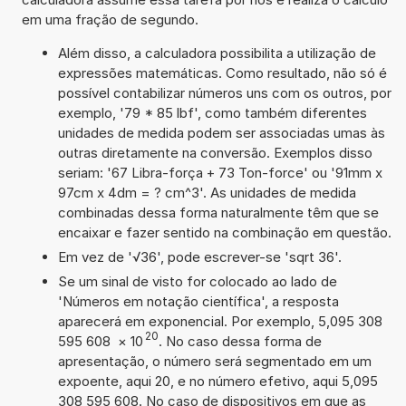
em uma fração de segundo.
Além disso, a calculadora possibilita a utilização de
expressões matemáticas. Como resultado, não só é
possível contabilizar números uns com os outros, por
exemplo, '79 * 85 lbf', como também diferentes
unidades de medida podem ser associadas umas às
outras diretamente na conversão. Exemplos disso
seriam: '67 Libra-força + 73 Ton-force' ou '91mm x
97cm x 4dm = ? cm^3'. As unidades de medida
combinadas dessa forma naturalmente têm que se
encaixar e fazer sentido na combinação em questão.
Em vez de '√36', pode escrever-se 'sqrt 36'.
Se um sinal de visto for colocado ao lado de
'Números em notação científica', a resposta
aparecerá em exponencial. Por exemplo, 5,095 308
20
595 608
×
10
. No caso dessa forma de
apresentação, o número será segmentado em um
expoente, aqui 20, e no número efetivo, aqui 5,095
308 595 608. No caso de dispositivos em que as