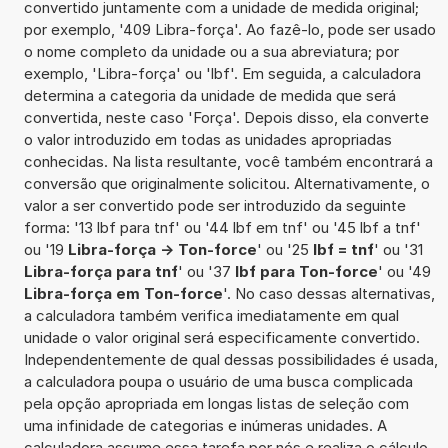
convertido juntamente com a unidade de medida original;
por exemplo, '409 Libra-força'. Ao fazê-lo, pode ser usado
o nome completo da unidade ou a sua abreviatura; por
exemplo, 'Libra-força' ou 'lbf'. Em seguida, a calculadora
determina a categoria da unidade de medida que será
convertida, neste caso 'Força'. Depois disso, ela converte
o valor introduzido em todas as unidades apropriadas
conhecidas. Na lista resultante, você também encontrará a
conversão que originalmente solicitou. Alternativamente, o
valor a ser convertido pode ser introduzido da seguinte
forma: '13 lbf para tnf' ou '44 lbf em tnf' ou '45 lbf a tnf'
ou '19
Libra-força -> Ton-force
' ou '25
lbf = tnf
' ou '31
Libra-força para tnf
' ou '37
lbf para Ton-force
' ou '49
Libra-força em Ton-force
'. No caso dessas alternativas,
a calculadora também verifica imediatamente em qual
unidade o valor original será especificamente convertido.
Independentemente de qual dessas possibilidades é usada,
a calculadora poupa o usuário de uma busca complicada
pela opção apropriada em longas listas de seleção com
uma infinidade de categorias e inúmeras unidades. A
calculadora assume essa tarefa por nós e realiza o cálculo