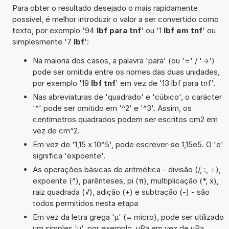
Para obter o resultado desejado o mais rapidamente
possível, é melhor introduzir o valor a ser convertido como
texto, por exemplo '94
lbf para tnf
' ou '1
lbf em tnf
' ou
simplesmente '7
lbf
':
Na maioria dos casos, a palavra 'para' (ou '=' / '->')
pode ser omitida entre os nomes das duas unidades,
por exemplo '19
lbf tnf
' em vez de '13 lbf para tnf'.
Nas abreviaturas de 'quadrado' e 'cúbico', o carácter
'^' pode ser omitido em '^2' e '^3'. Assim, os
centímetros quadrados podem ser escritos cm2 em
vez de cm^2.
Em vez de '1,15 x 10^5', pode escrever-se 1,15e5. O 'e'
significa 'expoente'.
As operações básicas de aritmética - divisão (/, :, ÷),
expoente (^), parênteses, pi (π), multiplicação (*, x),
raiz quadrada (√), adição (+) e subtração (-) - são
todos permitidos nesta etapa
Em vez da letra grega 'µ' (= micro), pode ser utilizado
um simples 'u', por exemplo, uPa em vez de µPa.