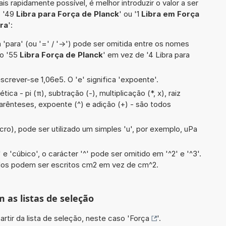
is rapidamente possível, é melhor introduzir o valor a ser
o '49
Libra para Força de Planck
' ou '1
Libra em Força
bra
':
 'para' (ou '=' / '->') pode ser omitida entre os nomes
lo '55
Libra Força de Planck
' em vez de '4 Libra para
screver-se 1,06e5. O 'e' significa 'expoente'.
ca - pi (π), subtração (-), multiplicação (*, x), raiz
, parênteses, expoente (^) e adição (+) - são todos
cro), pode ser utilizado um simples 'u', por exemplo, uPa
e 'cúbico', o carácter '^' pode ser omitido em '^2' e '^3'.
dos podem ser escritos cm2 em vez de cm^2.
m as listas de seleção
artir da lista de seleção, neste caso '
Força
'.