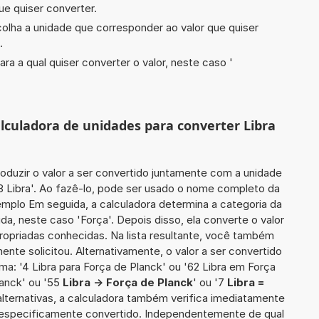
ue quiser converter.
scolha a unidade que corresponder ao valor que quiser
.
ara a qual quiser converter o valor, neste caso '
alculadora de unidades para converter Libra
roduzir o valor a ser convertido juntamente com a unidade
58 Libra'. Ao fazê-lo, pode ser usado o nome completo da
emplo Em seguida, a calculadora determina a categoria da
a, neste caso 'Força'. Depois disso, ela converte o valor
ropriadas conhecidas. Na lista resultante, você também
ente solicitou. Alternativamente, o valor a ser convertido
ma: '4 Libra para Força de Planck' ou '62 Libra em Força
lanck' ou '55
Libra -> Força de Planck
' ou '7
Libra =
alternativas, a calculadora também verifica imediatamente
rá especificamente convertido. Independentemente de qual