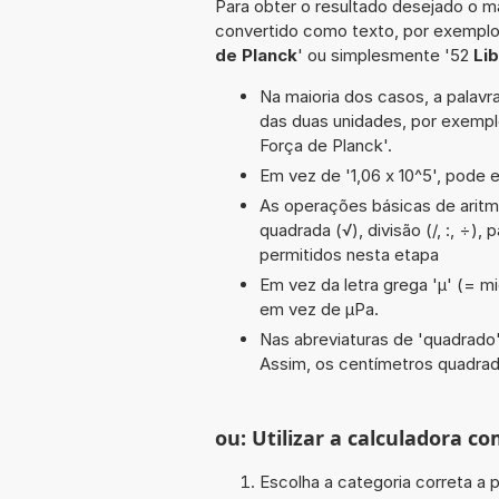
Para obter o resultado desejado o ma
convertido como texto, por exempl
de Planck
' ou simplesmente '52
Li
Na maioria dos casos, a palavra
das duas unidades, por exemp
Força de Planck'.
Em vez de '1,06 x 10^5', pode e
As operações básicas de aritméti
quadrada (√), divisão (/, :, ÷)
permitidos nesta etapa
Em vez da letra grega 'µ' (= mi
em vez de µPa.
Nas abreviaturas de 'quadrado' 
Assim, os centímetros quadra
ou: Utilizar a calculadora co
Escolha a categoria correta a p