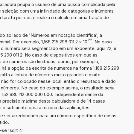
lculadora poupa o usuário de uma busca complicada pela
e seleção com uma infinidade de categorias e inúmeras
 tarefa por nós e realiza o cálculo em uma fração de
ado ao lado de 'Números em notação científica', a
22
ial. Por exemplo, 1,168 215 298 011 2
×
10
. No caso
 o número será segmentado em um expoente, aqui 22, e
215 298 011 2. No caso de dispositivos em que as
o de números são limitadas, como, por exemplo,
 há a opção da escrita de números na forma 1,168 215 298
facilita a leitura de números muito grandes e muito
 não for colocado nesse local, então o resultado é dado
e números. No caso do exemplo acima, o resultado seria
2 152 980 112 000 000 000. Independentemente da
a precisão máxima desta calculadora é de 14 casas
 o suficiente para a maioria das aplicações.
de ser arredondado para um número específico de casas
tido.
se 'sqrt 4'.