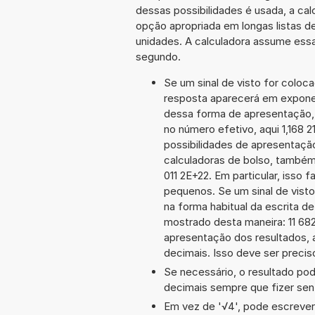
dessas possibilidades é usada, a ca
opção apropriada em longas listas d
unidades. A calculadora assume essa
segundo.
Se um sinal de visto for coloc
resposta aparecerá em exponenc
dessa forma de apresentação,
no número efetivo, aqui 1,168 
possibilidades de apresentaçã
calculadoras de bolso, também
011 2E+22. Em particular, isso 
pequenos. Se um sinal de visto
na forma habitual da escrita d
mostrado desta maneira: 11 68
apresentação dos resultados, 
decimais. Isso deve ser preciso
Se necessário, o resultado po
decimais sempre que fizer sen
Em vez de '√4', pode escrever-