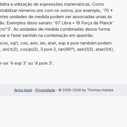
ibilita a utilização de expressões matemáticas. Como
ontabilizar números uns com os outros, por exemplo, '70 *
entes unidades de medida podem ser associadas umas às
o. Exemplos disso seriam: '67 Libra + 19 Força de Planck'
cm^3'. As unidades de medida combinadas dessa forma
xar e fazer sentido na combinação em questão.
cos, sqrt, cos, asin, sin, atan, exp e pow também podem
 sin(π/2), cos(pi/2), 3 pow 2, tan(90°), asin(1/2), atan(1/4),
-se '4 exp 3' ou '4 pow 3'.
Aviso legal
-
Privacidade
- © 2005-2026 by Thomas Hainke