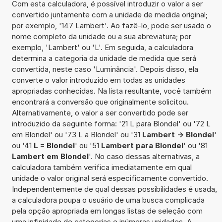
Com esta calculadora, é possível introduzir o valor a ser
convertido juntamente com a unidade de medida original;
por exemplo, '147 Lambert'. Ao fazê-lo, pode ser usado o
nome completo da unidade ou a sua abreviatura; por
exemplo, 'Lambert' ou 'L'. Em seguida, a calculadora
determina a categoria da unidade de medida que será
convertida, neste caso 'Luminância'. Depois disso, ela
converte o valor introduzido em todas as unidades
apropriadas conhecidas. Na lista resultante, você também
encontrará a conversão que originalmente solicitou.
Alternativamente, o valor a ser convertido pode ser
introduzido da seguinte forma: '21 L para Blondel' ou '72 L
em Blondel' ou '73 L a Blondel' ou '31
Lambert -> Blondel
'
ou '41
L = Blondel
' ou '51
Lambert para Blondel
' ou '81
Lambert em Blondel
'. No caso dessas alternativas, a
calculadora também verifica imediatamente em qual
unidade o valor original será especificamente convertido.
Independentemente de qual dessas possibilidades é usada,
a calculadora poupa o usuário de uma busca complicada
pela opção apropriada em longas listas de seleção com
uma infinidade de categorias e inúmeras unidades. A