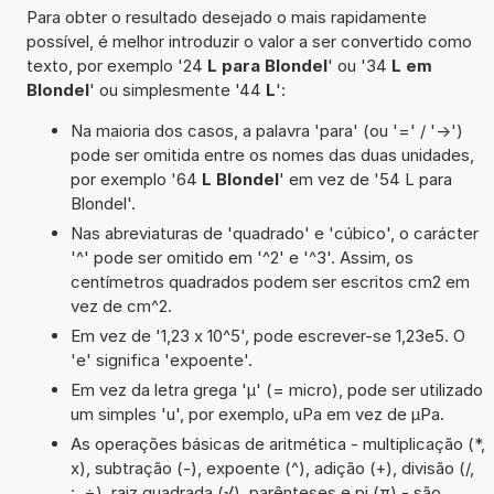
Para obter o resultado desejado o mais rapidamente
possível, é melhor introduzir o valor a ser convertido como
texto, por exemplo '24
L para Blondel
' ou '34
L em
Blondel
' ou simplesmente '44
L
':
Na maioria dos casos, a palavra 'para' (ou '=' / '->')
pode ser omitida entre os nomes das duas unidades,
por exemplo '64
L Blondel
' em vez de '54 L para
Blondel'.
Nas abreviaturas de 'quadrado' e 'cúbico', o carácter
'^' pode ser omitido em '^2' e '^3'. Assim, os
centímetros quadrados podem ser escritos cm2 em
vez de cm^2.
Em vez de '1,23 x 10^5', pode escrever-se 1,23e5. O
'e' significa 'expoente'.
Em vez da letra grega 'µ' (= micro), pode ser utilizado
um simples 'u', por exemplo, uPa em vez de µPa.
As operações básicas de aritmética - multiplicação (*,
x), subtração (-), expoente (^), adição (+), divisão (/,
:, ÷), raiz quadrada (√), parênteses e pi (π) - são