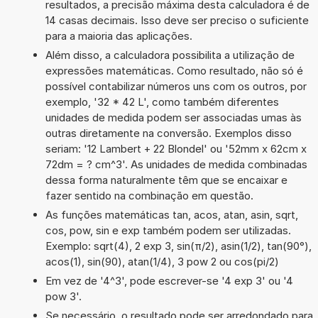
resultados, a precisão máxima desta calculadora é de
14 casas decimais. Isso deve ser preciso o suficiente
para a maioria das aplicações.
Além disso, a calculadora possibilita a utilização de
expressões matemáticas. Como resultado, não só é
possível contabilizar números uns com os outros, por
exemplo, '32 * 42 L', como também diferentes
unidades de medida podem ser associadas umas às
outras diretamente na conversão. Exemplos disso
seriam: '12 Lambert + 22 Blondel' ou '52mm x 62cm x
72dm = ? cm^3'. As unidades de medida combinadas
dessa forma naturalmente têm que se encaixar e
fazer sentido na combinação em questão.
As funções matemáticas tan, acos, atan, asin, sqrt,
cos, pow, sin e exp também podem ser utilizadas.
Exemplo: sqrt(4), 2 exp 3, sin(π/2), asin(1/2), tan(90°),
acos(1), sin(90), atan(1/4), 3 pow 2 ou cos(pi/2)
Em vez de '4^3', pode escrever-se '4 exp 3' ou '4
pow 3'.
Se necessário, o resultado pode ser arredondado para