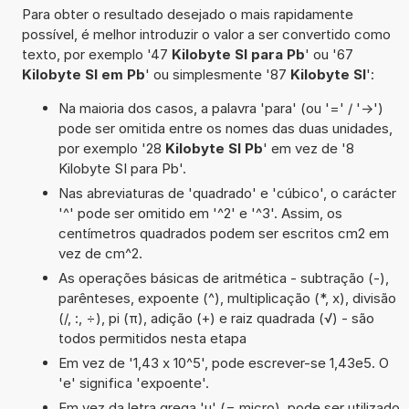
Para obter o resultado desejado o mais rapidamente
possível, é melhor introduzir o valor a ser convertido como
texto, por exemplo '47
Kilobyte SI para Pb
' ou '67
Kilobyte SI em Pb
' ou simplesmente '87
Kilobyte SI
':
Na maioria dos casos, a palavra 'para' (ou '=' / '->')
pode ser omitida entre os nomes das duas unidades,
por exemplo '28
Kilobyte SI Pb
' em vez de '8
Kilobyte SI para Pb'.
Nas abreviaturas de 'quadrado' e 'cúbico', o carácter
'^' pode ser omitido em '^2' e '^3'. Assim, os
centímetros quadrados podem ser escritos cm2 em
vez de cm^2.
As operações básicas de aritmética - subtração (-),
parênteses, expoente (^), multiplicação (*, x), divisão
(/, :, ÷), pi (π), adição (+) e raiz quadrada (√) - são
todos permitidos nesta etapa
Em vez de '1,43 x 10^5', pode escrever-se 1,43e5. O
'e' significa 'expoente'.
Em vez da letra grega 'µ' (= micro), pode ser utilizado