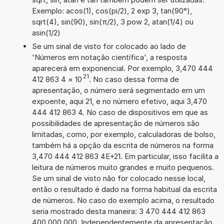
Exemplo: acos(1), cos(pi/2), 2 exp 3, tan(90°),
sqrt(4), sin(90), sin(π/2), 3 pow 2, atan(1/4) ou
asin(1/2)
Se um sinal de visto for colocado ao lado de
'Números em notação científica', a resposta
aparecerá em exponencial. Por exemplo, 3,470 444
21
412 863 4
×
10
. No caso dessa forma de
apresentação, o número será segmentado em um
expoente, aqui 21, e no número efetivo, aqui 3,470
444 412 863 4. No caso de dispositivos em que as
possibilidades de apresentação de números são
limitadas, como, por exemplo, calculadoras de bolso,
também há a opção da escrita de números na forma
3,470 444 412 863 4E+21. Em particular, isso facilita a
leitura de números muito grandes e muito pequenos.
Se um sinal de visto não for colocado nesse local,
então o resultado é dado na forma habitual da escrita
de números. No caso do exemplo acima, o resultado
seria mostrado desta maneira: 3 470 444 412 863
400 000 000. Independentemente da apresentação