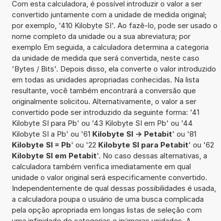
Com esta calculadora, é possível introduzir o valor a ser
convertido juntamente com a unidade de medida original;
por exemplo, '410 Kilobyte SI'. Ao fazê-lo, pode ser usado o
nome completo da unidade ou a sua abreviatura; por
exemplo Em seguida, a calculadora determina a categoria
da unidade de medida que será convertida, neste caso
'Bytes / Bits'. Depois disso, ela converte o valor introduzido
em todas as unidades apropriadas conhecidas. Na lista
resultante, você também encontrará a conversão que
originalmente solicitou. Alternativamente, o valor a ser
convertido pode ser introduzido da seguinte forma: '41
Kilobyte SI para Pb' ou '43 Kilobyte SI em Pb' ou '44
Kilobyte SI a Pb' ou '61
Kilobyte SI -> Petabit
' ou '81
Kilobyte SI = Pb
' ou '22
Kilobyte SI para Petabit
' ou '62
Kilobyte SI em Petabit
'. No caso dessas alternativas, a
calculadora também verifica imediatamente em qual
unidade o valor original será especificamente convertido.
Independentemente de qual dessas possibilidades é usada,
a calculadora poupa o usuário de uma busca complicada
pela opção apropriada em longas listas de seleção com
uma infinidade de categorias e inúmeras unidades. A