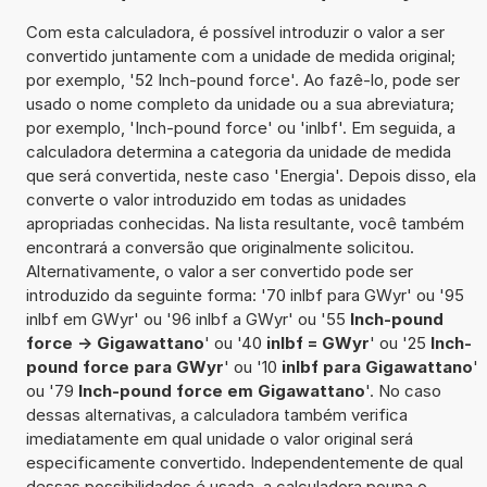
Com esta calculadora, é possível introduzir o valor a ser
convertido juntamente com a unidade de medida original;
por exemplo, '52 Inch-pound force'. Ao fazê-lo, pode ser
usado o nome completo da unidade ou a sua abreviatura;
por exemplo, 'Inch-pound force' ou 'inlbf'. Em seguida, a
calculadora determina a categoria da unidade de medida
que será convertida, neste caso 'Energia'. Depois disso, ela
converte o valor introduzido em todas as unidades
apropriadas conhecidas. Na lista resultante, você também
encontrará a conversão que originalmente solicitou.
Alternativamente, o valor a ser convertido pode ser
introduzido da seguinte forma: '70 inlbf para GWyr' ou '95
inlbf em GWyr' ou '96 inlbf a GWyr' ou '55
Inch-pound
force -> Gigawattano
' ou '40
inlbf = GWyr
' ou '25
Inch-
pound force para GWyr
' ou '10
inlbf para Gigawattano
'
ou '79
Inch-pound force em Gigawattano
'. No caso
dessas alternativas, a calculadora também verifica
imediatamente em qual unidade o valor original será
especificamente convertido. Independentemente de qual
dessas possibilidades é usada, a calculadora poupa o