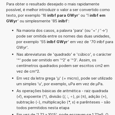
Para obter o resultado desejado o mais rapidamente
possível, é melhor introduzir o valor a ser convertido como
texto, por exemplo '16
inlbf para GWyr
' ou '1
inlbf em
GWyr
' ou simplesmente '85
inlbf
':
Na maioria dos casos, a palavra 'para' (ou '=' / '->')
pode ser omitida entre os nomes das duas unidades,
por exemplo '55
inlbf GWyr
' em vez de '70 inlbf para
GWyr'.
Nas abreviaturas de 'quadrado' e 'cúbico', o carácter
'^' pode ser omitido em '^2' e '^3'. Assim, os
centímetros quadrados podem ser escritos cm2 em
vez de cm^2.
Em vez da letra grega 'µ' (= micro), pode ser utilizado
um simples 'u', por exemplo, uPa em vez de µPa.
As operações básicas de aritmética - raiz quadrada
(√), expoente (^), divisão (/, :, ÷), pi (π), adição (+),
subtração (-), multiplicação (*, x) e parênteses - são
todos permitidos nesta etapa
Em vez de '1,72 x 10^5', pode escrever-se 1,72e5. O