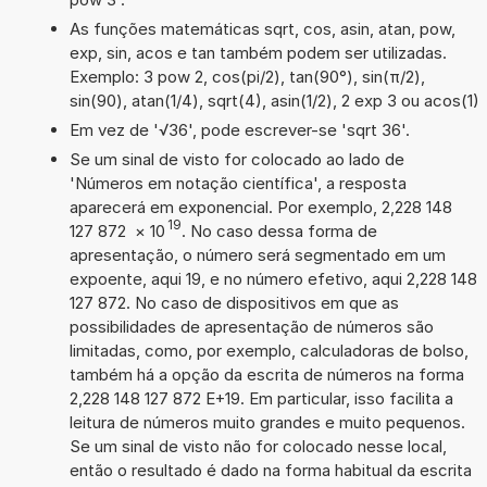
As funções matemáticas sqrt, cos, asin, atan, pow,
exp, sin, acos e tan também podem ser utilizadas.
Exemplo: 3 pow 2, cos(pi/2), tan(90°), sin(π/2),
sin(90), atan(1/4), sqrt(4), asin(1/2), 2 exp 3 ou acos(1)
Em vez de '√36', pode escrever-se 'sqrt 36'.
Se um sinal de visto for colocado ao lado de
'Números em notação científica', a resposta
aparecerá em exponencial. Por exemplo, 2,228 148
19
127 872
×
10
. No caso dessa forma de
apresentação, o número será segmentado em um
expoente, aqui 19, e no número efetivo, aqui 2,228 148
127 872. No caso de dispositivos em que as
possibilidades de apresentação de números são
limitadas, como, por exemplo, calculadoras de bolso,
também há a opção da escrita de números na forma
2,228 148 127 872 E+19. Em particular, isso facilita a
leitura de números muito grandes e muito pequenos.
Se um sinal de visto não for colocado nesse local,
então o resultado é dado na forma habitual da escrita