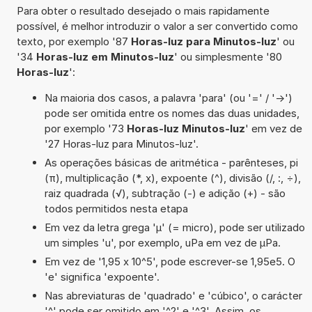
Para obter o resultado desejado o mais rapidamente
possível, é melhor introduzir o valor a ser convertido como
texto, por exemplo '87
Horas-luz para Minutos-luz
' ou
'34
Horas-luz em Minutos-luz
' ou simplesmente '80
Horas-luz
':
Na maioria dos casos, a palavra 'para' (ou '=' / '->')
pode ser omitida entre os nomes das duas unidades,
por exemplo '73
Horas-luz Minutos-luz
' em vez de
'27 Horas-luz para Minutos-luz'.
As operações básicas de aritmética - parênteses, pi
(π), multiplicação (*, x), expoente (^), divisão (/, :, ÷),
raiz quadrada (√), subtração (-) e adição (+) - são
todos permitidos nesta etapa
Em vez da letra grega 'µ' (= micro), pode ser utilizado
um simples 'u', por exemplo, uPa em vez de µPa.
Em vez de '1,95 x 10^5', pode escrever-se 1,95e5. O
'e' significa 'expoente'.
Nas abreviaturas de 'quadrado' e 'cúbico', o carácter
'^' pode ser omitido em '^2' e '^3'. Assim, os