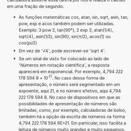
em uma fração de segundo.
As funções matemáticas cos, atan, sin, sqrt, asin, tan,
pow, exp e acos também podem ser utilizadas.
Exemplo: 3 pow 2, tan(90°), 2 exp 3, atan(1/4),
sqrt(4), asin(1/2), sin(90), sin(π/2), acos(1) ou
cos(pi/2)
Em vez de '√4', pode escrever-se 'sqrt 4'.
Se um sinal de visto for colocado ao lado de
'Números em notação científica', a resposta
aparecerá em exponencial. Por exemplo, 4,794 222
21
178 594 8
×
10
. No caso dessa forma de
apresentação, o número será segmentado em um
expoente, aqui 21, e no número efetivo, aqui 4,794
222 178 594 8. No caso de dispositivos em que as
possibilidades de apresentação de números são
limitadas, como, por exemplo, calculadoras de bolso,
também há a opção da escrita de números na forma
4,794 222 178 594 8E+21. Em particular, isso facilita a
leitura de números muito grandes e muito pequenos.