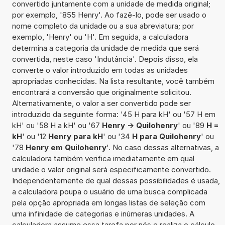
convertido juntamente com a unidade de medida original;
por exemplo, '855 Henry'. Ao fazê-lo, pode ser usado o
nome completo da unidade ou a sua abreviatura; por
exemplo, 'Henry' ou 'H'. Em seguida, a calculadora
determina a categoria da unidade de medida que será
convertida, neste caso 'Indutância'. Depois disso, ela
converte o valor introduzido em todas as unidades
apropriadas conhecidas. Na lista resultante, você também
encontrará a conversão que originalmente solicitou.
Alternativamente, o valor a ser convertido pode ser
introduzido da seguinte forma: '45 H para kH' ou '57 H em
kH' ou '58 H a kH' ou '67
Henry -> Quilohenry
' ou '89
H =
kH
' ou '12
Henry para kH
' ou '34
H para Quilohenry
' ou
'78
Henry em Quilohenry
'. No caso dessas alternativas, a
calculadora também verifica imediatamente em qual
unidade o valor original será especificamente convertido.
Independentemente de qual dessas possibilidades é usada,
a calculadora poupa o usuário de uma busca complicada
pela opção apropriada em longas listas de seleção com
uma infinidade de categorias e inúmeras unidades. A
calculadora assume essa tarefa por nós e realiza o cálculo