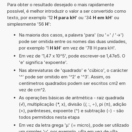
Para obter o resultado desejado o mais rapidamente
possível, é melhor introduzir o valor a ser convertido como
texto, por exemplo '12
H para kH
' ou '34
H em kH
' ou
simplesmente '56
H
':
Na maioria dos casos, a palavra 'para' (ou '=' / '->')
pode ser omitida entre os nomes das duas unidades,
por exemplo '1
H kH
' em vez de '78 H para kH'.
Em vez de '1,47 x 10^5', pode escrever-se 1,47e5. O
'e' significa 'expoente'.
Nas abreviaturas de 'quadrado' e 'cúbico', o carácter
'^' pode ser omitido em '^2' e '^3'. Assim, os
centímetros quadrados podem ser escritos cm2 em
vez de cm^2.
As operações básicas de aritmética - raiz quadrada
(√), multiplicação (*, x), divisão (/, :, ÷), pi (π), adição
(+), parênteses, expoente (^) e subtração (-) - são
todos permitidos nesta etapa
Em vez da letra grega 'µ' (= micro), pode ser utilizado
um simples 'u', por exemplo, uPa em vez de µPa.