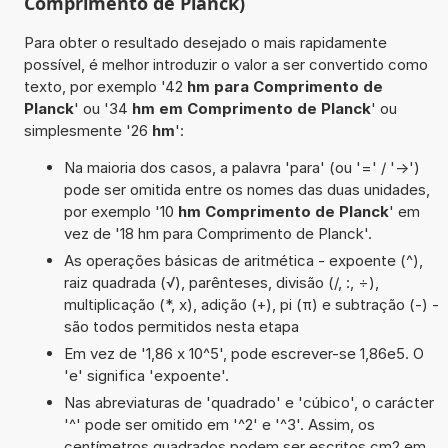
Comprimento de Planck)
Para obter o resultado desejado o mais rapidamente
possível, é melhor introduzir o valor a ser convertido como
texto, por exemplo '42
hm para Comprimento de
Planck
' ou '34
hm em Comprimento de Planck
' ou
simplesmente '26
hm
':
Na maioria dos casos, a palavra 'para' (ou '=' / '->')
pode ser omitida entre os nomes das duas unidades,
por exemplo '10
hm Comprimento de Planck
' em
vez de '18 hm para Comprimento de Planck'.
As operações básicas de aritmética - expoente (^),
raiz quadrada (√), parênteses, divisão (/, :, ÷),
multiplicação (*, x), adição (+), pi (π) e subtração (-) -
são todos permitidos nesta etapa
Em vez de '1,86 x 10^5', pode escrever-se 1,86e5. O
'e' significa 'expoente'.
Nas abreviaturas de 'quadrado' e 'cúbico', o carácter
'^' pode ser omitido em '^2' e '^3'. Assim, os
centímetros quadrados podem ser escritos cm2 em