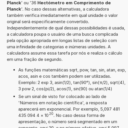
Planck
' ou '36
Hectómetro em Comprimento de
Planck
'. No caso dessas alternativas, a calculadora
também verifica imediatamente em qual unidade o valor
original será especificamente convertido.
Independentemente de qual dessas possibilidades é usada,
a calculadora poupa o usuário de uma busca complicada
pela opção apropriada em longas listas de seleção com
uma infinidade de categorias e inúmeras unidades. A
calculadora assume essa tarefa por nós e realiza o cálculo
em uma fração de segundo.
As funções matemáticas sqrt, pow, tan, sin, atan, exp,
acos, asin e cos também podem ser utilizadas.
Exemplo: 2 exp 3, asin(1/2), tan(90°), sin(π/2), sqrt(4),
3 pow 2, cos(pi/2), acos(1), sin(90) ou atan(1/4)
Se um sinal de visto for colocado ao lado de
'Números em notação científica', a resposta
aparecerá em exponencial. Por exemplo, 5,097 481
20
435 094 4
×
10
. No caso dessa forma de
apresentação, o número será segmentado em um
expoente, aqui 20, e no número efetivo, aqui 5,097