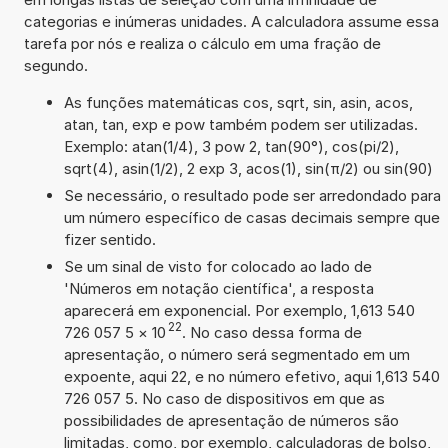
categorias e inúmeras unidades. A calculadora assume essa
tarefa por nós e realiza o cálculo em uma fração de
segundo.
As funções matemáticas cos, sqrt, sin, asin, acos,
atan, tan, exp e pow também podem ser utilizadas.
Exemplo: atan(1/4), 3 pow 2, tan(90°), cos(pi/2),
sqrt(4), asin(1/2), 2 exp 3, acos(1), sin(π/2) ou sin(90)
Se necessário, o resultado pode ser arredondado para
um número específico de casas decimais sempre que
fizer sentido.
Se um sinal de visto for colocado ao lado de
'Números em notação científica', a resposta
aparecerá em exponencial. Por exemplo, 1,613 540
22
726 057 5
×
10
. No caso dessa forma de
apresentação, o número será segmentado em um
expoente, aqui 22, e no número efetivo, aqui 1,613 540
726 057 5. No caso de dispositivos em que as
possibilidades de apresentação de números são
limitadas, como, por exemplo, calculadoras de bolso,