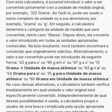
Com esta calculadora, é possível introduzir o valor a ser
convertido juntamente com a unidade de medida original;
por exemplo, '222 Grama'. Ao fazê-lo, pode ser usado o
nome completo da unidade ou a sua abreviatura; por
exemplo, 'Grama' ou 'g'. Em seguida, a calculadora
determina a categoria da unidade de medida que será
convertida, neste caso 'Massa'. Depois disso, ela converte
o valor introduzido em todas as unidades apropriadas
conhecidas. Na lista resultante, você também encontrará a
conversão que originalmente solicitou. Alternativamente, o
valor a ser convertido pode ser introduzido da seguinte
forma: '42 g para u' ou '96 g em u' ou '97 g a u' ou '13
Grama -> Unidade de massa atômica
' ou '83
g = u
' ou
'54
Grama para u
' ou '25
g para Unidade de massa
atômica
' ou '66
Grama em Unidade de massa atômica
'.
No caso dessas alternativas, a calculadora também verifica
imediatamente em qual unidade o valor original será
especificamente convertido. Independentemente de qual
dessas possibilidades é usada, a calculadora poupa o
usuário de uma busca complicada pela opção apropriada
em longas listas de seleção com uma infinidade de