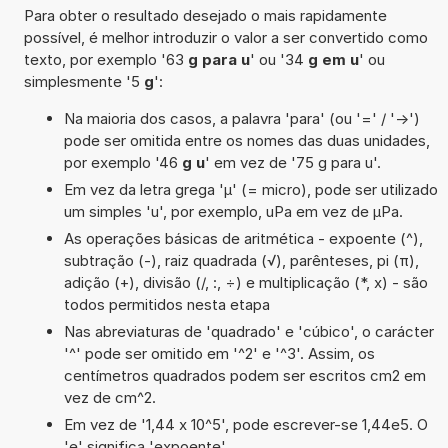
Para obter o resultado desejado o mais rapidamente
possível, é melhor introduzir o valor a ser convertido como
texto, por exemplo '63
g para u
' ou '34
g em u
' ou
simplesmente '5
g
':
Na maioria dos casos, a palavra 'para' (ou '=' / '->')
pode ser omitida entre os nomes das duas unidades,
por exemplo '46
g u
' em vez de '75 g para u'.
Em vez da letra grega 'µ' (= micro), pode ser utilizado
um simples 'u', por exemplo, uPa em vez de µPa.
As operações básicas de aritmética - expoente (^),
subtração (-), raiz quadrada (√), parênteses, pi (π),
adição (+), divisão (/, :, ÷) e multiplicação (*, x) - são
todos permitidos nesta etapa
Nas abreviaturas de 'quadrado' e 'cúbico', o carácter
'^' pode ser omitido em '^2' e '^3'. Assim, os
centímetros quadrados podem ser escritos cm2 em
vez de cm^2.
Em vez de '1,44 x 10^5', pode escrever-se 1,44e5. O
'e' significa 'expoente'.