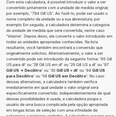
Com esta calculadora, é possível introduzir o valor a ser
convertido juntamente com a unidade de medida original;
por exemplo, '794 Gill US'. Ao fazê-lo, pode ser usado o
nome completo da unidade ou a sua abreviatura; por
exemplo Em seguida, a calculadora determina a categoria
da unidade de medida que será convertida, neste caso
'Volume'. Depois disso, ela converte o valor introduzido em
todas as unidades apropriadas conhecidas. Na lista
resultante, você também encontrará a conversão que
originalmente solicitou. Alternativamente, o valor a ser
convertido pode ser introduzido da seguinte forma: '65 Gill
US para dl' ou '28 Gill US em dl' ou '29 Gill US a dl' ou '97
Gill US -> Decilitro
' ou '30
Gill US = dl
' ou '94
Gill US
para Decilitro
' ou '59
Gill US em Decilitro
'. No caso
dessas alternativas, a calculadora também verifica
imediatamente em qual unidade o valor original será
especificamente convertido. Independentemente de qual
dessas possibilidades é usada, a calculadora poupa o
usuário de uma busca complicada pela opção apropriada
em longas listas de seleção com uma infinidade de
categorias e inúmeras unidades. A calculadora assume essa