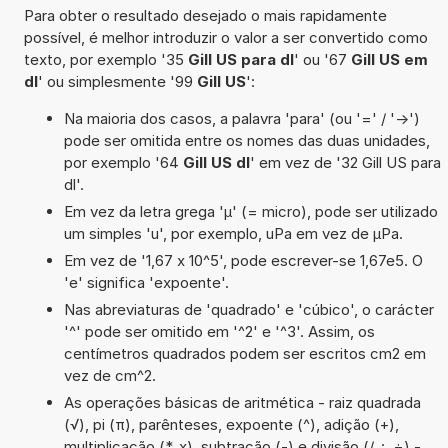
Para obter o resultado desejado o mais rapidamente
possível, é melhor introduzir o valor a ser convertido como
texto, por exemplo '35
Gill US para dl
' ou '67
Gill US em
dl
' ou simplesmente '99
Gill US
':
Na maioria dos casos, a palavra 'para' (ou '=' / '->')
pode ser omitida entre os nomes das duas unidades,
por exemplo '64
Gill US dl
' em vez de '32 Gill US para
dl'.
Em vez da letra grega 'µ' (= micro), pode ser utilizado
um simples 'u', por exemplo, uPa em vez de µPa.
Em vez de '1,67 x 10^5', pode escrever-se 1,67e5. O
'e' significa 'expoente'.
Nas abreviaturas de 'quadrado' e 'cúbico', o carácter
'^' pode ser omitido em '^2' e '^3'. Assim, os
centímetros quadrados podem ser escritos cm2 em
vez de cm^2.
As operações básicas de aritmética - raiz quadrada
(√), pi (π), parênteses, expoente (^), adição (+),
multiplicação (*, x), subtração (-) e divisão (/, :, ÷) -