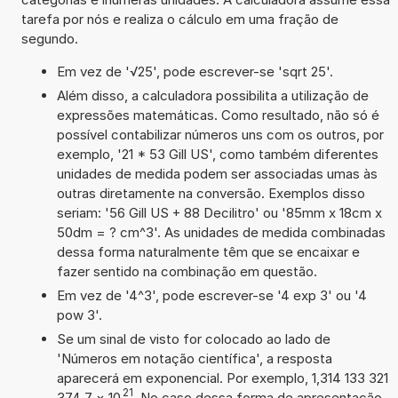
tarefa por nós e realiza o cálculo em uma fração de
segundo.
Em vez de '√25', pode escrever-se 'sqrt 25'.
Além disso, a calculadora possibilita a utilização de
expressões matemáticas. Como resultado, não só é
possível contabilizar números uns com os outros, por
exemplo, '21 * 53 Gill US', como também diferentes
unidades de medida podem ser associadas umas às
outras diretamente na conversão. Exemplos disso
seriam: '56 Gill US + 88 Decilitro' ou '85mm x 18cm x
50dm = ? cm^3'. As unidades de medida combinadas
dessa forma naturalmente têm que se encaixar e
fazer sentido na combinação em questão.
Em vez de '4^3', pode escrever-se '4 exp 3' ou '4
pow 3'.
Se um sinal de visto for colocado ao lado de
'Números em notação científica', a resposta
aparecerá em exponencial. Por exemplo, 1,314 133 321
21
374 7
×
10
. No caso dessa forma de apresentação,