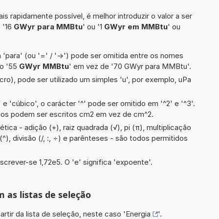
is rapidamente possível, é melhor introduzir o valor a ser
 '16
GWyr para MMBtu
' ou '1
GWyr em MMBtu
' ou
 'para' (ou '=' / '->') pode ser omitida entre os nomes
lo '55
GWyr MMBtu
' em vez de '70 GWyr para MMBtu'.
cro), pode ser utilizado um simples 'u', por exemplo, uPa
e 'cúbico', o carácter '^' pode ser omitido em '^2' e '^3'.
dos podem ser escritos cm2 em vez de cm^2.
ica - adição (+), raiz quadrada (√), pi (π), multiplicação
(^), divisão (/, :, ÷) e parênteses - são todos permitidos
screver-se 1,72e5. O 'e' significa 'expoente'.
m as listas de seleção
artir da lista de seleção, neste caso '
Energia
'.