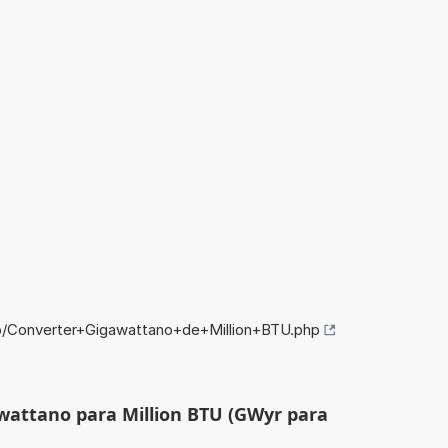
fo/Converter+Gigawattano+de+Million+BTU.php
wattano para Million BTU (GWyr para