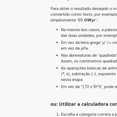
Para obter o resultado desejado o ma
convertido como texto, por exemplo
simplesmente '85
GWyr
':
Na maioria dos casos, a palavra
das duas unidades, por exemp
Em vez da letra grega 'µ' (= mi
em vez de µPa.
Nas abreviaturas de 'quadrado' 
Assim, os centímetros quadra
As operações básicas de aritmét
(*, x), subtração (-), expoente 
nesta etapa
Em vez de '1,72 x 10^5', pode e
ou: Utilizar a calculadora co
Escolha a categoria correta a p