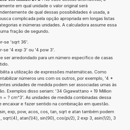
mente em qual unidade o valor original será
ndentemente de qual dessas possibilidades é usada, a
busca complicada pela opção apropriada em longas listas
ategorias e inúmeras unidades. A calculadora assume essa
m uma fração de segundo.
-se 'sqrt 36'.
-se '4 exp 3' ou '4 pow 3'.
de ser arredondado para um número específico de casas
tido.
ibilita a utilização de expressões matemáticas. Como
ontabilizar números uns com os outros, por exemplo, '4 *
entes unidades de medida podem ser associadas umas às
o. Exemplos disso seriam: '34 Gigawattano + 19 Million
 = ? cm^3'. As unidades de medida combinadas dessa
 encaixar e fazer sentido na combinação em questão.
sin, exp, pow, acos, cos, tan, sqrt e atan também podem
 sqrt(4), atan(1/4), sin(90), cos(pi/2), 2 exp 3, asin(1/2), 3