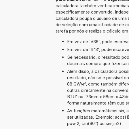
calculadora também verifica imediata
especificamente convertido. Indepe
calculadora poupa o usuário de uma 
de seleção com uma infinidade de c
tarefa por nós e realiza o cálculo e
Em vez de '√36', pode escrever
Em vez de '4^3', pode escrever
Se necessário, o resultado po
decimais sempre que fizer sen
Além disso, a calculadora poss
resultado, não só é possível c
88 GWyr', como também difer
outras diretamente na conversã
BTU' ou '73mm x 58cm x 43dm
forma naturalmente têm que se
As funções matemáticas sin, a
ser utilizadas. Exemplo: acos(1),
pow 2, tan(90°) ou sin(π/2)