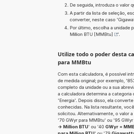
De seguida, introduza o valor q
A partir da lista de seleção, e
converter, neste caso '
Gigawa
Por último, escolha a unidade p
Million BTU [MMBtu]
'.
Utilize todo o poder desta 
para MMBtu
Com esta calculadora, é possível int
de medida original; por exemplo, '8
completo da unidade ou a sua abrevi
a calculadora determina a categoria
'Energia'. Depois disso, ela convert
conhecidas. Na lista resultante, vo
solicitou. Alternativamente, o valor 
'70 GWyr para MMBtu' ou '95 GWyr
-> Million BTU
' ou '40
GWyr = MMB
para Million BTU
' ou '79
Gigawatta