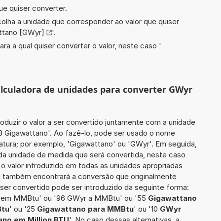
ue quiser converter.
scolha a unidade que corresponder ao valor que quiser
ttano [GWyr]
'.
ara a qual quiser converter o valor, neste caso '
calculadora de unidades para converter GWyr
roduzir o valor a ser convertido juntamente com a unidade
53 Gigawattano'. Ao fazê-lo, pode ser usado o nome
atura; por exemplo, 'Gigawattano' ou 'GWyr'. Em seguida,
 da unidade de medida que será convertida, neste caso
e o valor introduzido em todas as unidades apropriadas
cê também encontrará a conversão que originalmente
a ser convertido pode ser introduzido da seguinte forma:
 em MMBtu' ou '96 GWyr a MMBtu' ou '55
Gigawattano
tu
' ou '25
Gigawattano para MMBtu
' ou '10
GWyr
no em Million BTU
'. No caso dessas alternativas, a