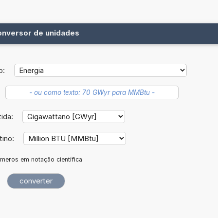
onversor de unidades
o:
tida:
tino:
meros em notação científica