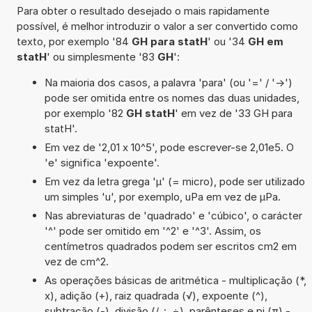
Para obter o resultado desejado o mais rapidamente
possível, é melhor introduzir o valor a ser convertido como
texto, por exemplo '84
GH para statH
' ou '34
GH em
statH
' ou simplesmente '83
GH
':
Na maioria dos casos, a palavra 'para' (ou '=' / '->')
pode ser omitida entre os nomes das duas unidades,
por exemplo '82
GH statH
' em vez de '33 GH para
statH'.
Em vez de '2,01 x 10^5', pode escrever-se 2,01e5. O
'e' significa 'expoente'.
Em vez da letra grega 'µ' (= micro), pode ser utilizado
um simples 'u', por exemplo, uPa em vez de µPa.
Nas abreviaturas de 'quadrado' e 'cúbico', o carácter
'^' pode ser omitido em '^2' e '^3'. Assim, os
centímetros quadrados podem ser escritos cm2 em
vez de cm^2.
As operações básicas de aritmética - multiplicação (*,
x), adição (+), raiz quadrada (√), expoente (^),
subtração (-), divisão (/, :, ÷), parênteses e pi (π) -