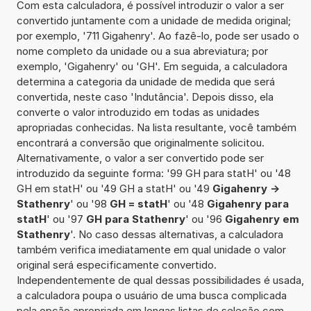
Com esta calculadora, é possível introduzir o valor a ser
convertido juntamente com a unidade de medida original;
por exemplo, '711 Gigahenry'. Ao fazê-lo, pode ser usado o
nome completo da unidade ou a sua abreviatura; por
exemplo, 'Gigahenry' ou 'GH'. Em seguida, a calculadora
determina a categoria da unidade de medida que será
convertida, neste caso 'Indutância'. Depois disso, ela
converte o valor introduzido em todas as unidades
apropriadas conhecidas. Na lista resultante, você também
encontrará a conversão que originalmente solicitou.
Alternativamente, o valor a ser convertido pode ser
introduzido da seguinte forma: '99 GH para statH' ou '48
GH em statH' ou '49 GH a statH' ou '49
Gigahenry ->
Stathenry
' ou '98
GH = statH
' ou '48
Gigahenry para
statH
' ou '97
GH para Stathenry
' ou '96
Gigahenry em
Stathenry
'. No caso dessas alternativas, a calculadora
também verifica imediatamente em qual unidade o valor
original será especificamente convertido.
Independentemente de qual dessas possibilidades é usada,
a calculadora poupa o usuário de uma busca complicada
pela opção apropriada em longas listas de seleção com