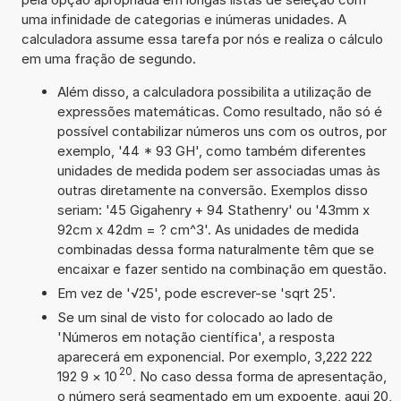
uma infinidade de categorias e inúmeras unidades. A
calculadora assume essa tarefa por nós e realiza o cálculo
em uma fração de segundo.
Além disso, a calculadora possibilita a utilização de
expressões matemáticas. Como resultado, não só é
possível contabilizar números uns com os outros, por
exemplo, '44 * 93 GH', como também diferentes
unidades de medida podem ser associadas umas às
outras diretamente na conversão. Exemplos disso
seriam: '45 Gigahenry + 94 Stathenry' ou '43mm x
92cm x 42dm = ? cm^3'. As unidades de medida
combinadas dessa forma naturalmente têm que se
encaixar e fazer sentido na combinação em questão.
Em vez de '√25', pode escrever-se 'sqrt 25'.
Se um sinal de visto for colocado ao lado de
'Números em notação científica', a resposta
aparecerá em exponencial. Por exemplo, 3,222 222
20
192 9
×
10
. No caso dessa forma de apresentação,
o número será segmentado em um expoente, aqui 20,